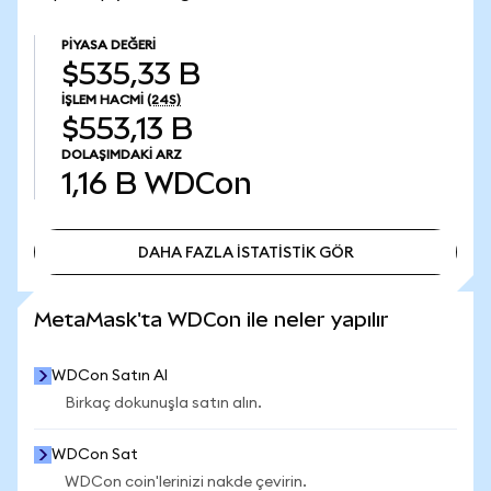
PIYASA DEĞERI
$535,33 B
İŞLEM HACMI
(24S)
$553,13 B
DOLAŞIMDAKI ARZ
1,16 B
WDCon
DAHA FAZLA İSTATİSTİK GÖR
DAHA FAZLA İSTATİSTİK GÖR
MetaMask'ta WDCon ile neler yapılır
WDCon Satın Al
Birkaç dokunuşla satın alın.
WDCon Sat
WDCon coin'lerinizi nakde çevirin.