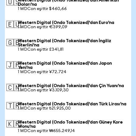
Western Digital (Ondo Tokenized)'dan Amerikan
🇺🇸
Doları'na
1 WDCon eşittir $460,66
Western Digital (Ondo Tokenized)'dan Euro'na
🇪🇺
1 WDCon eşittir €399,09
Western Digital (Ondo Tokenized)'dan İngiliz
🇬🇧
Sterlini'na
1 WDCon eşittir £341,81
Western Digital (Ondo Tokenized)'dan Japon
🇯🇵
Yeni'na
1 WDCon eşittir ¥72.724
Western Digital (Ondo Tokenized)'dan Çin Yuanı'na
🇨🇳
1 WDCon eşittir ¥3.109,30
Western Digital (Ondo Tokenized)'dan Türk Lirası'na
🇹🇷
1 WDCon eşittir ₺21.925,00
Western Digital (Ondo Tokenized)'dan Güney Kore
🇰🇷
Wonu'na
1 WDCon eşittir ₩655.249,14