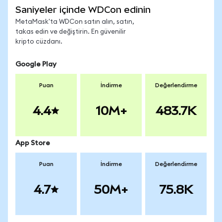
Saniyeler içinde WDCon edinin
MetaMask'ta WDCon satın alın, satın,
takas edin ve değiştirin. En güvenilir
kripto cüzdanı.
Google Play
Puan
İndirme
Değerlendirme
4.4
10M+
483.7K
App Store
Puan
İndirme
Değerlendirme
4.7
50M+
75.8K