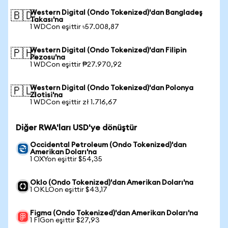
Western Digital (Ondo Tokenized)'dan Bangladeş
🇧🇩
Takası'na
1 WDCon eşittir ৳57.008,87
Western Digital (Ondo Tokenized)'dan Filipin
🇵🇭
Pezosu'na
1 WDCon eşittir ₱27.970,92
Western Digital (Ondo Tokenized)'dan Polonya
🇵🇱
Zlotisi'na
1 WDCon eşittir zł 1.716,67
Diğer RWA'ları USD'ye dönüştür
Occidental Petroleum (Ondo Tokenized)'dan
Amerikan Doları'na
1 OXYon eşittir $54,35
Oklo (Ondo Tokenized)'dan Amerikan Doları'na
1 OKLOon eşittir $43,17
Figma (Ondo Tokenized)'dan Amerikan Doları'na
1 FIGon eşittir $27,93