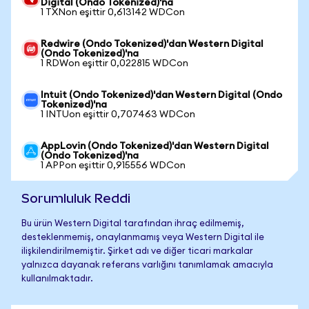
Digital (Ondo Tokenized)'na
1 TXNon eşittir 0,613142 WDCon
Redwire (Ondo Tokenized)'dan Western Digital
(Ondo Tokenized)'na
1 RDWon eşittir 0,022815 WDCon
Intuit (Ondo Tokenized)'dan Western Digital (Ondo
Tokenized)'na
1 INTUon eşittir 0,707463 WDCon
AppLovin (Ondo Tokenized)'dan Western Digital
(Ondo Tokenized)'na
1 APPon eşittir 0,915556 WDCon
Sorumluluk Reddi
Bu ürün Western Digital tarafından ihraç edilmemiş,
desteklenmemiş, onaylanmamış veya Western Digital ile
ilişkilendirilmemiştir. Şirket adı ve diğer ticari markalar
yalnızca dayanak referans varlığını tanımlamak amacıyla
kullanılmaktadır.