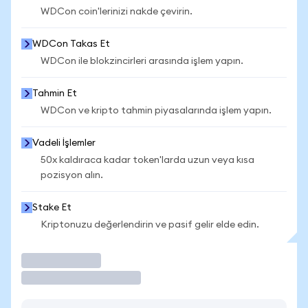
WDCon coin'lerinizi nakde çevirin.
WDCon Takas Et
WDCon ile blokzincirleri arasında işlem yapın.
Tahmin Et
WDCon ve kripto tahmin piyasalarında işlem yapın.
Vadeli İşlemler
50x kaldıraca kadar token'larda uzun veya kısa
pozisyon alın.
Stake Et
Kriptonuzu değerlendirin ve pasif gelir elde edin.
İşlem Yap