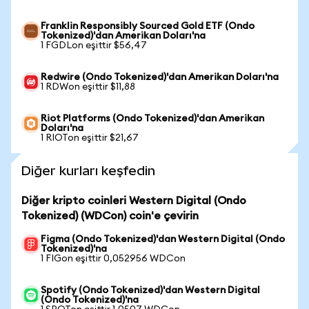
Franklin Responsibly Sourced Gold ETF (Ondo
Tokenized)'dan Amerikan Doları'na
1 FGDLon eşittir $56,47
Redwire (Ondo Tokenized)'dan Amerikan Doları'na
1 RDWon eşittir $11,88
Riot Platforms (Ondo Tokenized)'dan Amerikan
Doları'na
1 RIOTon eşittir $21,67
Diğer kurları keşfedin
Diğer kripto coinleri Western Digital (Ondo
Tokenized) (WDCon) coin'e çevirin
Figma (Ondo Tokenized)'dan Western Digital (Ondo
Tokenized)'na
1 FIGon eşittir 0,052956 WDCon
Spotify (Ondo Tokenized)'dan Western Digital
(Ondo Tokenized)'na