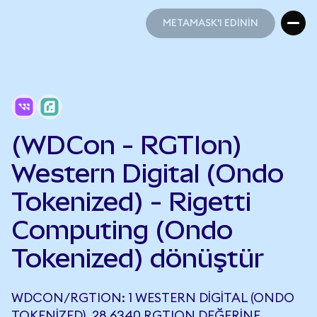
METAMASK'I EDİNİN
METAMASK'I EDİNİN
(WDCon - RGTIon)
Western Digital (Ondo
Tokenized) - Rigetti
Computing (Ondo
Tokenized) dönüştür
WDCON/RGTION: 1 WESTERN DIGITAL (ONDO
TOKENIZED), 28,6340 RGTION DEĞERINE