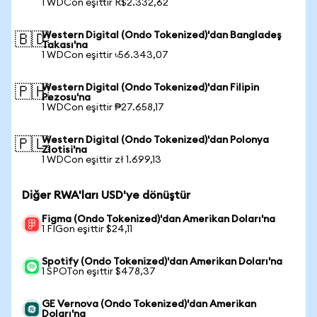
1 WDCon eşittir R$2.332,62
Western Digital (Ondo Tokenized)'dan Bangladeş
🇧🇩
Takası'na
1 WDCon eşittir ৳56.343,07
Western Digital (Ondo Tokenized)'dan Filipin
🇵🇭
Pezosu'na
1 WDCon eşittir ₱27.658,17
Western Digital (Ondo Tokenized)'dan Polonya
🇵🇱
Zlotisi'na
1 WDCon eşittir zł 1.699,13
Diğer RWA'ları USD'ye dönüştür
Figma (Ondo Tokenized)'dan Amerikan Doları'na
1 FIGon eşittir $24,11
Spotify (Ondo Tokenized)'dan Amerikan Doları'na
1 SPOTon eşittir $478,37
GE Vernova (Ondo Tokenized)'dan Amerikan
Doları'na