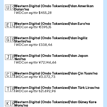
Western Digital (Ondo Tokenized)'dan Amerikan
🇺🇸
Doları'na
1 WDCon eşittir $455,28
Western Digital (Ondo Tokenized)'dan Euro'na
🇪🇺
1 WDCon eşittir €395,15
Western Digital (Ondo Tokenized)'dan İngiliz
🇬🇧
Sterlini'na
1 WDCon eşittir £338,46
Western Digital (Ondo Tokenized)'dan Japon
🇯🇵
Yeni'na
1 WDCon eşittir ¥72.146,66
Western Digital (Ondo Tokenized)'dan Çin Yuanı'na
🇨🇳
1 WDCon eşittir ¥3.072,73
Western Digital (Ondo Tokenized)'dan Türk Lirası'na
🇹🇷
1 WDCon eşittir ₺21.692,96
Western Digital (Ondo Tokenized)'dan Güney Kore
🇰🇷
Wonu'na