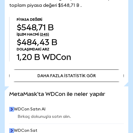
toplam piyasa değeri $548,71 B .
PIYASA DEĞERI
$548,71 B
İŞLEM HACMI
(24S)
$484,43 B
DOLAŞIMDAKI ARZ
1,20 B
WDCon
DAHA FAZLA İSTATİSTİK GÖR
DAHA FAZLA İSTATİSTİK GÖR
MetaMask'ta WDCon ile neler yapılır
WDCon Satın Al
Birkaç dokunuşla satın alın.
WDCon Sat