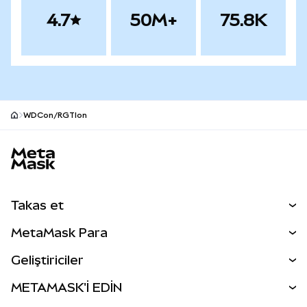
4.7
50M+
75.8K
WDCon/RGTIon
MetaMask site alt bilgisi
Takas et
Takas İşlemleri
MetaMask Para
Tahmin Et
YENİ
Kripto Al
Geliştiriciler
Perps
YENİ
MetaMask Kart
Dökümantasyon
METAMASK'İ EDİN
RWA'lar
mUSD
YENİ
Kontrol Paneli
İşlem Kalkanı