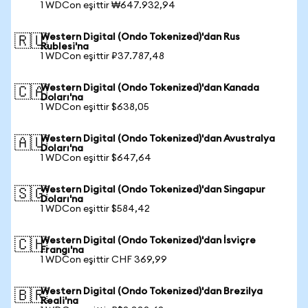
1 WDCon eşittir ₩647.932,94
Western Digital (Ondo Tokenized)'dan Rus
🇷🇺
Rublesi'na
1 WDCon eşittir ₽37.787,48
Western Digital (Ondo Tokenized)'dan Kanada
🇨🇦
Doları'na
1 WDCon eşittir $638,05
Western Digital (Ondo Tokenized)'dan Avustralya
🇦🇺
Doları'na
1 WDCon eşittir $647,64
Western Digital (Ondo Tokenized)'dan Singapur
🇸🇬
Doları'na
1 WDCon eşittir $584,42
Western Digital (Ondo Tokenized)'dan İsviçre
🇨🇭
Frangı'na
1 WDCon eşittir CHF 369,99
Western Digital (Ondo Tokenized)'dan Brezilya
🇧🇷
Reali'na