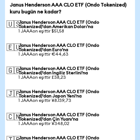
Janus Henderson AAA CLO ETF (Ondo Tokenized)
kuru bugün ne kadar?
Janus Henderson AAA CLO ETF (Ondo
🇺🇸
Tokenized)'dan Amerikan Doları'na
1 JAAAon eşittir $51,58
Janus Henderson AAA CLO ETF (Ondo
🇪🇺
Tokenized)'dan Euro'na
1 JAAAon eşittir €44,63
Janus Henderson AAA CLO ETF (Ondo
🇬🇧
Tokenized)'dan İngiliz Sterlini'na
1 JAAAon eşittir £38,23
Janus Henderson AAA CLO ETF (Ondo
🇯🇵
Tokenized)'dan Japon Yeni'na
1 JAAAon eşittir ¥8.139,73
Janus Henderson AAA CLO ETF (Ondo
🇨🇳
Tokenized)'dan Çin Yuanı'na
1 JAAAon eşittir ¥348,02
Janus Henderson AAA CLO ETF (Ondo