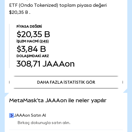
ETF (Ondo Tokenized) toplam piyasa değeri
$20,35 B .
PIYASA DEĞERI
$20,35 B
İŞLEM HACMI
(24S)
$3,84 B
DOLAŞIMDAKI ARZ
308,71
JAAAon
DAHA FAZLA İSTATİSTİK GÖR
DAHA FAZLA İSTATİSTİK GÖR
MetaMask'ta JAAAon ile neler yapılır
JAAAon Satın Al
Birkaç dokunuşla satın alın.