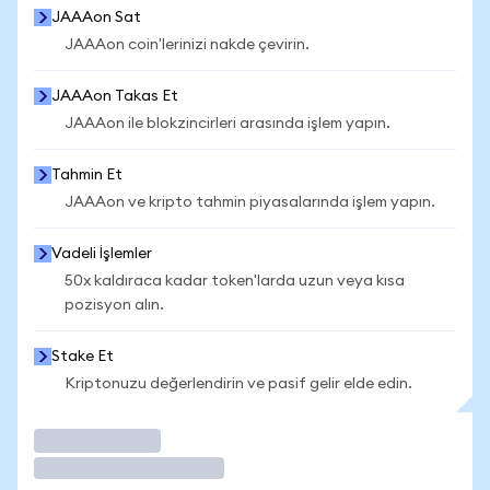
JAAAon Sat
JAAAon coin'lerinizi nakde çevirin.
JAAAon Takas Et
JAAAon ile blokzincirleri arasında işlem yapın.
Tahmin Et
JAAAon ve kripto tahmin piyasalarında işlem yapın.
Vadeli İşlemler
50x kaldıraca kadar token'larda uzun veya kısa
pozisyon alın.
Stake Et
Kriptonuzu değerlendirin ve pasif gelir elde edin.
İşlem Yap