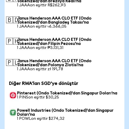
Tokenized)'dan Brezilya Reali'na
1 JAAAon eşittir R$262,93
Janus Henderson AAA CLO ETF (Ondo
🇧🇩
Tokenized)'dan Bangladeş Takası'na
1 JAAAon eşittir ৳6.366,05
Janus Henderson AAA CLO ETF (Ondo
🇵🇭
Tokenized)'dan Filipin Pezosu'na
1 JAAAon eşittir ₱3.131,31
Janus Henderson AAA CLO ETF (Ondo
🇵🇱
Tokenized)'dan Polonya Zlotisi'na
1 JAAAon eşittir zł 191,78
Diğer RWA'ları SGD'ye dönüştür
Pinterest (Ondo Tokenized)'dan Singapur Doları'na
1 PINSon eşittir $30,25
Powell Industries (Ondo Tokenized)'dan Singapur
Doları'na
1 POWLon eşittir $274,32