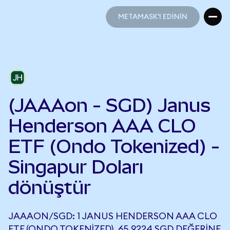
METAMASK'I EDİNİN
METAMASK'I EDİNİN
(JAAAon - SGD) Janus
Henderson AAA CLO
ETF (Ondo Tokenized) -
Singapur Doları
dönüştür
JAAAON/SGD: 1 JANUS HENDERSON AAA CLO
ETF (ONDO TOKENIZED), 65,9224 SGD DEĞERINE