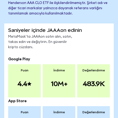
Henderson AAA CLO ETF ile ilişkilendirilmemiştir. Şirket adı ve
diğer ticari markalar yalnızca dayanak referans varlığını
tanımlamak amacıyla kullanılmaktadır.
Saniyeler içinde JAAAon edinin
MetaMask'ta JAAAon satın alın, satın,
takas edin ve değiştirin. En güvenilir
kripto cüzdanı.
Google Play
Puan
İndirme
Değerlendirme
4.4
10M+
483.9K
App Store
Puan
İndirme
Değerlendirme