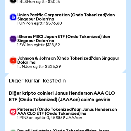
1 BLSHon eşittir $30,15
Union Pacific Corporation (Ondo Tokenized)'dan
Singapur Doları'na
1 UNPon eşittir $376,80
iShares MSCI Japan ETF (Ondo Tokenized)'dan
Singapur Doları'na
1 EWJon eşittir $123,52
Johnson & Johnson (Ondo Tokenized)'dan Singapur
Doları'na
1 JNJon eşittir $335,29
Diğer kurları keşfedin
Diğer kripto coinleri Janus Henderson AAA CLO
ETF (Ondo Tokenized) (JAAAon) coin'e çevirin
Pinterest (Ondo Tokenized)'dan Janus Henderson
AAA CLO ETF (Ondo Tokenized)'na
1 PINSon eşittir 0,458889 JAAAon