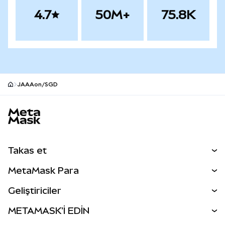
4.7
50M+
75.8K
JAAAon/SGD
MetaMask site alt bilgisi
Takas et
Takas İşlemleri
MetaMask Para
Tahmin Et
YENİ
Kripto Al
Geliştiriciler
Perps
YENİ
MetaMask Kart
Dökümantasyon
METAMASK'İ EDİN
RWA'lar
mUSD
YENİ
Kontrol Paneli
İşlem Kalkanı