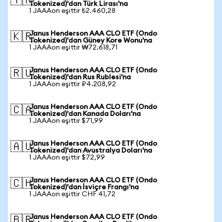
🇹🇷
Tokenized)'dan Türk Lirası'na
1 JAAAon eşittir ₺2.460,28
Janus Henderson AAA CLO ETF (Ondo
🇰🇷
Tokenized)'dan Güney Kore Wonu'na
1 JAAAon eşittir ₩72.618,71
Janus Henderson AAA CLO ETF (Ondo
🇷🇺
Tokenized)'dan Rus Rublesi'na
1 JAAAon eşittir ₽4.208,92
Janus Henderson AAA CLO ETF (Ondo
🇨🇦
Tokenized)'dan Kanada Doları'na
1 JAAAon eşittir $71,99
Janus Henderson AAA CLO ETF (Ondo
🇦🇺
Tokenized)'dan Avustralya Doları'na
1 JAAAon eşittir $72,99
Janus Henderson AAA CLO ETF (Ondo
🇨🇭
Tokenized)'dan İsviçre Frangı'na
1 JAAAon eşittir CHF 41,72
Janus Henderson AAA CLO ETF (Ondo
🇧🇷