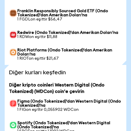
Franklin Responsibly Sourced Gold ETF (Ondo
Tokenized)'dan Amerikan Doları'na
1 FGDLon eşittir $56,47
Redwire (Ondo Tokenized)'dan Amerikan Doları'na
1 RDWon eşittir $11,88
Riot Platforms (Ondo Tokenized)'dan Amerikan
Doları'na
1 RIOTon eşittir $21,67
Diğer kurları keşfedin
Diğer kripto coinleri Western Digital (Ondo
Tokenized) (WDCon) coin'e çevirin
Figma (Ondo Tokenized)'dan Western Digital (Ondo
Tokenized)'na
1 FIGon eşittir 0,055902 WDCon
Spotify (Ondo Tokenized)'dan Western Digital
(Ondo Tokenized)'na