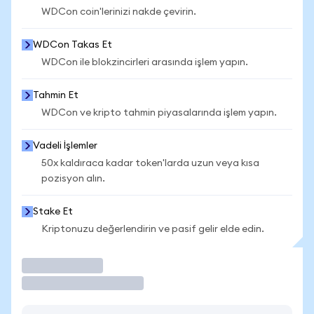
WDCon coin'lerinizi nakde çevirin.
WDCon Takas Et
WDCon ile blokzincirleri arasında işlem yapın.
Tahmin Et
WDCon ve kripto tahmin piyasalarında işlem yapın.
Vadeli İşlemler
50x kaldıraca kadar token'larda uzun veya kısa
pozisyon alın.
Stake Et
Kriptonuzu değerlendirin ve pasif gelir elde edin.
İşlem Yap