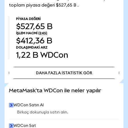
toplam piyasa değeri $527,65 B .
PIYASA DEĞERI
$527,65 B
İŞLEM HACMI
(24S)
$412,36 B
DOLAŞIMDAKI ARZ
1,22 B
WDCon
DAHA FAZLA İSTATİSTİK GÖR
DAHA FAZLA İSTATİSTİK GÖR
MetaMask'ta WDCon ile neler yapılır
WDCon Satın Al
Birkaç dokunuşla satın alın.
WDCon Sat