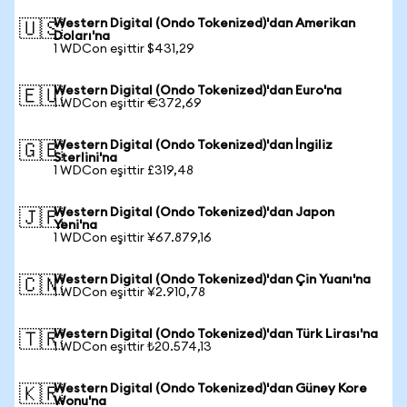
Western Digital (Ondo Tokenized)'dan Amerikan
🇺🇸
Doları'na
1 WDCon eşittir $431,29
Western Digital (Ondo Tokenized)'dan Euro'na
🇪🇺
1 WDCon eşittir €372,69
Western Digital (Ondo Tokenized)'dan İngiliz
🇬🇧
Sterlini'na
1 WDCon eşittir £319,48
Western Digital (Ondo Tokenized)'dan Japon
🇯🇵
Yeni'na
1 WDCon eşittir ¥67.879,16
Western Digital (Ondo Tokenized)'dan Çin Yuanı'na
🇨🇳
1 WDCon eşittir ¥2.910,78
Western Digital (Ondo Tokenized)'dan Türk Lirası'na
🇹🇷
1 WDCon eşittir ₺20.574,13
Western Digital (Ondo Tokenized)'dan Güney Kore
🇰🇷
Wonu'na