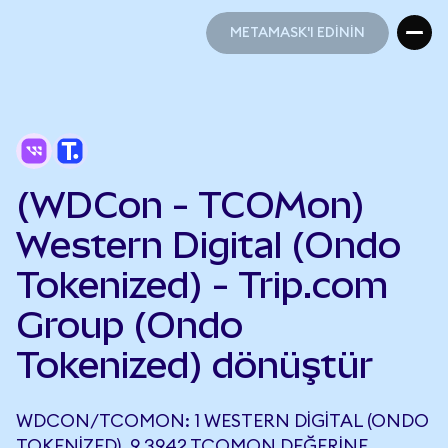
METAMASK'I EDİNİN
METAMASK'I EDİNİN
(WDCon - TCOMon)
Western Digital (Ondo
Tokenized) - Trip.com
Group (Ondo
Tokenized) dönüştür
WDCON/TCOMON: 1 WESTERN DIGITAL (ONDO
TOKENIZED), 9,3942 TCOMON DEĞERINE