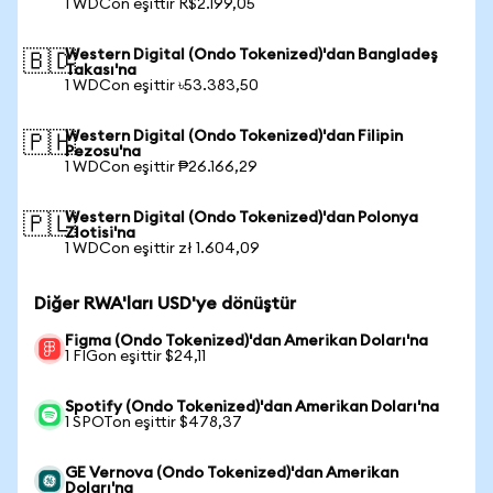
1 WDCon eşittir R$2.199,05
Western Digital (Ondo Tokenized)'dan Bangladeş
🇧🇩
Takası'na
1 WDCon eşittir ৳53.383,50
Western Digital (Ondo Tokenized)'dan Filipin
🇵🇭
Pezosu'na
1 WDCon eşittir ₱26.166,29
Western Digital (Ondo Tokenized)'dan Polonya
🇵🇱
Zlotisi'na
1 WDCon eşittir zł 1.604,09
Diğer RWA'ları USD'ye dönüştür
Figma (Ondo Tokenized)'dan Amerikan Doları'na
1 FIGon eşittir $24,11
Spotify (Ondo Tokenized)'dan Amerikan Doları'na
1 SPOTon eşittir $478,37
GE Vernova (Ondo Tokenized)'dan Amerikan
Doları'na