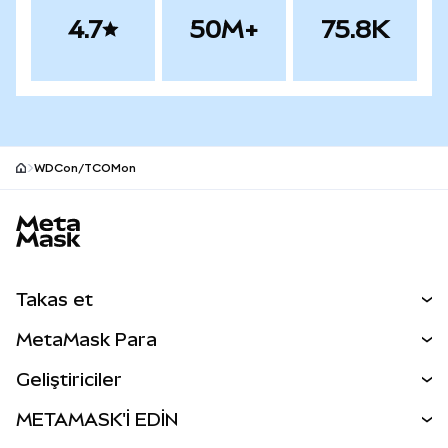
4.7
50M+
75.8K
WDCon/TCOMon
MetaMask site alt bilgisi
Takas et
Takas İşlemleri
MetaMask Para
Tahmin Et
YENİ
Kripto Al
Geliştiriciler
Perps
YENİ
MetaMask Kart
Dökümantasyon
METAMASK'İ EDİN
RWA'lar
mUSD
YENİ
Kontrol Paneli
İşlem Kalkanı