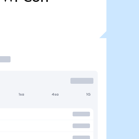
1sa
4sa
1G