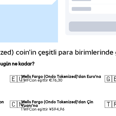
ed) coin'in çeşitli para birimlerinde
bugün ne kadar?
Wells Fargo (Ondo Tokenized)'dan Euro'na
🇪🇺
🇬
1 WFCon eşittir €76,30
on
Wells Fargo (Ondo Tokenized)'dan Çin
🇨🇳
🇹
Yuanı'na
1 WFCon eşittir ¥594,96