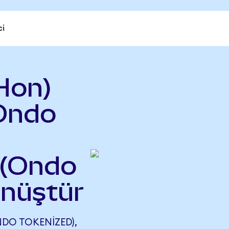
ci
Hon)
(Ondo
 (Ondo
önüştür
DO TOKENIZED),