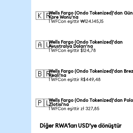
Wells Fargo (Ondo Tokenized)'dan Gü
🇰🇷
Kore Wonu'na
1 WFCon eşittir ₩124.145,15
Wells Fargo (Ondo Tokenized)'dan
🇦🇺
Avustralya Doları'na
1 WFCon eşittir $124,78
Wells Fargo (Ondo Tokenized)'dan Brez
🇧🇷
Reali'na
1 WFCon eşittir R$449,48
Wells Fargo (Ondo Tokenized)'dan Pol
🇵🇱
Zlotisi'na
1 WFCon eşittir zł 327,85
Diğer RWA'ları USD'ye dönüştür