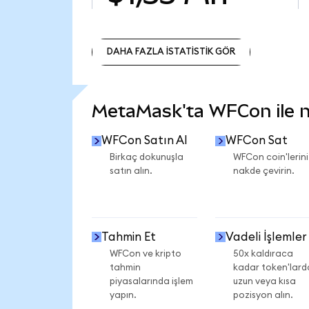
DAHA FAZLA İSTATİSTİK GÖR
DAHA FAZLA İSTATİSTİK GÖR
MetaMask'ta WFCon ile ne
WFCon Satın Al
WFCon Sat
Birkaç dokunuşla
WFCon coin'lerini
satın alın.
nakde çevirin.
Tahmin Et
Vadeli İşlemler
WFCon ve kripto
50x kaldıraca
tahmin
kadar token'lard
piyasalarında işlem
uzun veya kısa
yapın.
pozisyon alın.