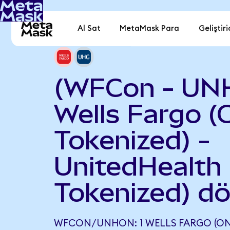
Al Sat
MetaMask Para
Geliştiri
(WFCon - UN
Wells Fargo 
Tokenized) -
UnitedHealth
Tokenized) d
WFCON/UNHON: 1 WELLS FARGO (ON