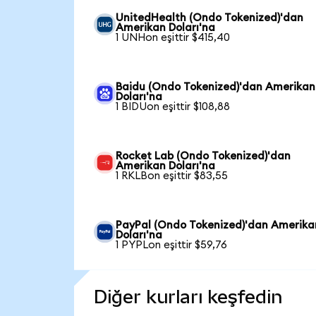
UnitedHealth (Ondo Tokenized)'dan
Amerikan Doları'na
1 UNHon eşittir $415,40
Baidu (Ondo Tokenized)'dan Amerikan
Doları'na
1 BIDUon eşittir $108,88
Rocket Lab (Ondo Tokenized)'dan
Amerikan Doları'na
1 RKLBon eşittir $83,55
PayPal (Ondo Tokenized)'dan Amerika
Doları'na
1 PYPLon eşittir $59,76
Diğer kurları keşfedin