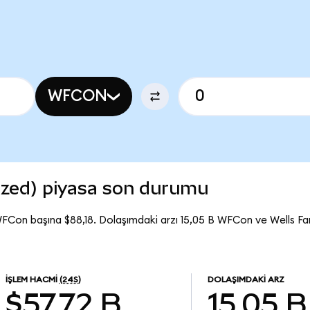
WFCON
ized) piyasa son durumu
WFCon başına $88,18. Dolaşımdaki arzı 15,05 B WFCon ve Wells F
İŞLEM HACMI
(24S)
DOLAŞIMDAKI ARZ
$57,72 B
15,05 B