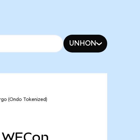
UNHON
argo (Ondo Tokenized)
WFCon