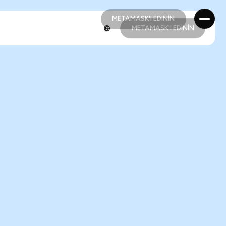
METAMASK'I EDİNİN
METAMASK'I EDİNİN
METAMASK'I EDİNİN
METAMASK'I EDİNİN