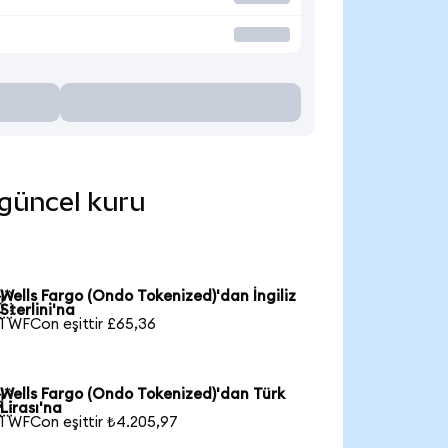
 güncel kuru
Wells Fargo (Ondo Tokenized)'dan İngiliz

Sterlini'na
1 WFCon eşittir £65,36
Wells Fargo (Ondo Tokenized)'dan Türk

Lirası'na
1 WFCon eşittir ₺4.205,97