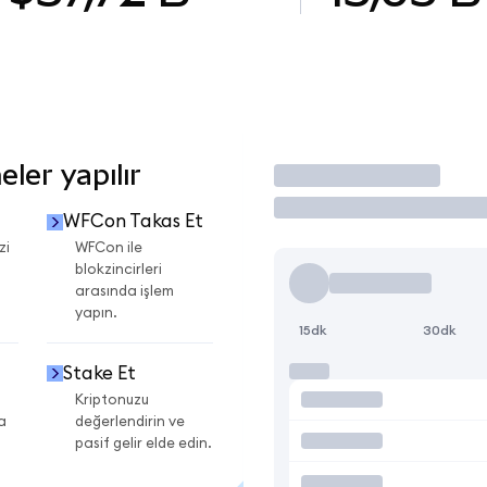
ler yapılır
İşlem Yap
WFCon Takas Et
zi
WFCon ile
blokzincirleri
arasında işlem
yapın.
15dk
30dk
Stake Et
Kriptonuzu
a
değerlendirin ve
pasif gelir elde edin.