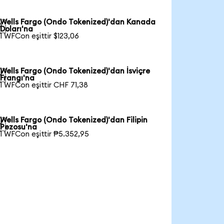
Wells Fargo (Ondo Tokenized)'dan Kanada

Doları'na
1 WFCon eşittir $123,06
Wells Fargo (Ondo Tokenized)'dan İsviçre

Frangı'na
1 WFCon eşittir CHF 71,38
Wells Fargo (Ondo Tokenized)'dan Filipin

Pezosu'na
1 WFCon eşittir ₱5.352,95