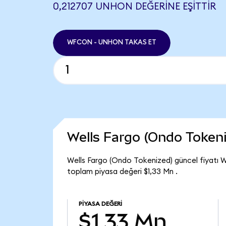
0,212707 UNHON DEĞERINE EŞITTIR
WFCON - UNHON TAKAS ET
Wells Fargo (Ondo Token
Wells Fargo (Ondo Tokenized) güncel fiyatı 
toplam piyasa değeri $1,33 Mn .
PIYASA DEĞERI
$1,33 Mn