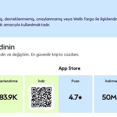
, desteklenmemiş, onaylanmamış veya Wells Fargo ile ilişkilendiril
k amacıyla kullanılmaktadır.
dinin
n ve değiştirin. En güvenilir kripto cüzdanı.
App Store
erlendirme
İndir
Puan
İndirme
83.9K
4.7
50M