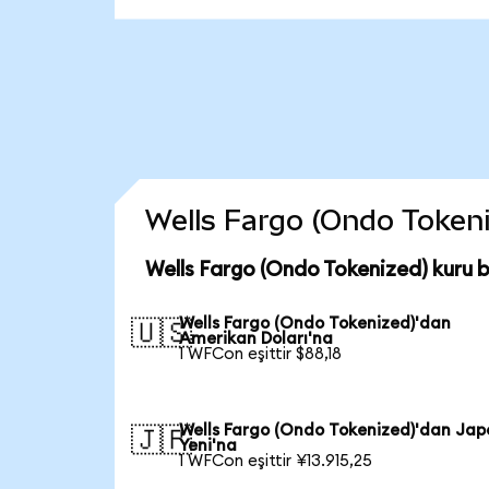
Wells Fargo (Ondo Tokeniz
Wells Fargo (Ondo Tokenized) kuru 
Wells Fargo (Ondo Tokenized)'dan
🇺🇸
Amerikan Doları'na
1 WFCon eşittir $88,18
Wells Fargo (Ondo Tokenized)'dan Jap
🇯🇵
Yeni'na
1 WFCon eşittir ¥13.915,25