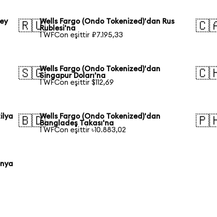
ney
Wells Fargo (Ondo Tokenized)'dan Rus
🇷🇺
🇨
Rublesi'na
1 WFCon eşittir ₽7.195,33
Wells Fargo (Ondo Tokenized)'dan
🇸🇬
🇨
Singapur Doları'na
1 WFCon eşittir $112,69
ilya
Wells Fargo (Ondo Tokenized)'dan
🇧🇩
🇵
Bangladeş Takası'na
1 WFCon eşittir ৳10.883,02
onya