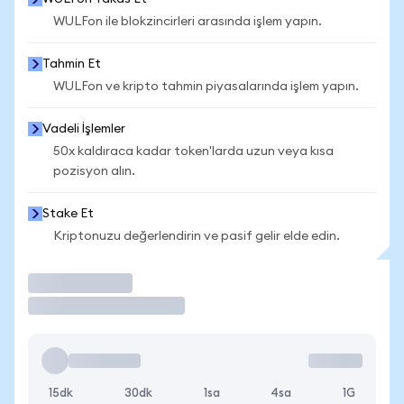
WULFon ile blokzincirleri arasında işlem yapın.
Tahmin Et
WULFon ve kripto tahmin piyasalarında işlem yapın.
Vadeli İşlemler
50x kaldıraca kadar token'larda uzun veya kısa
pozisyon alın.
Stake Et
Kriptonuzu değerlendirin ve pasif gelir elde edin.
İşlem Yap
15dk
30dk
1sa
4sa
1G