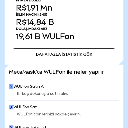
PIYASA DEĞERI
R$1,91 Mn
İŞLEM HACMI
(24S)
R$14,84 B
DOLAŞIMDAKI ARZ
19,61 B
WULFon
DAHA FAZLA İSTATİSTİK GÖR
DAHA FAZLA İSTATİSTİK GÖR
MetaMask'ta WULFon ile neler yapılır
WULFon Satın Al
Birkaç dokunuşla satın alın.
WULFon Sat
WULFon coin'lerinizi nakde çevirin.
WULFon Takas Et