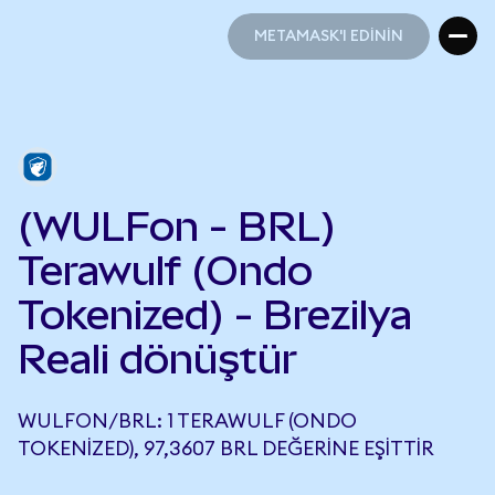
METAMASK'I EDİNİN
METAMASK'I EDİNİN
(WULFon - BRL)
Terawulf (Ondo
Tokenized) - Brezilya
Reali dönüştür
WULFON/BRL: 1 TERAWULF (ONDO
TOKENIZED), 97,3607 BRL DEĞERINE EŞITTIR