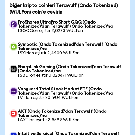
Diğer kripto coinleri Terawulf (Ondo Tokenized)
(WULFon) coin'e çevirin
ProShares UltraPro Short QQQ (Ondo
Tokenized)'dan Terawulf (Ondo Tokenized)'na
1 SQQQon eşittir 2,0223 WULFon
Symbotic (Ondo Tokenized)'dan Terawulf (Ondo
Tokenized)'na
1 SYMon eşittir 2,4900 WULFon
SharpLink Gaming (Ondo Tokenized)'dan Terawulf
(Ondo Tokenized)'na
1 SBETon eşittir 0,328871 WULFon
Vanguard Total Stock Market ETF (Ondo
Tokenized)'dan Terawulf (Ondo Tokenized)'na
1 VTIon eşittir 20,1904 WULFon
AXT (Ondo Tokenized)'dan Terawulf (Ondo
Tokenized)'na
1 AXTIon eşittir 3,8599 WULFon
Intuitive Surgical (Ondo Tokenized)'dan Terawulf