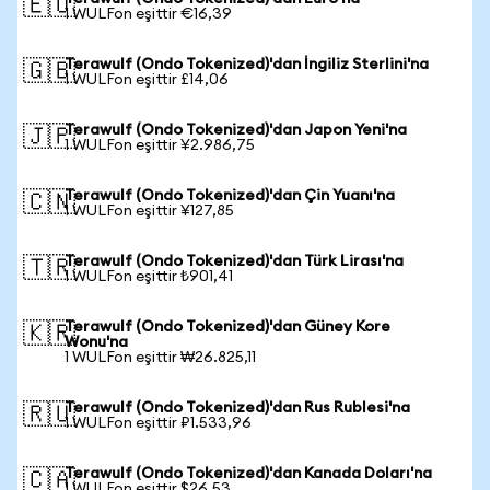
🇪🇺
1 WULFon eşittir €16,39
Terawulf (Ondo Tokenized)'dan İngiliz Sterlini'na
🇬🇧
1 WULFon eşittir £14,06
Terawulf (Ondo Tokenized)'dan Japon Yeni'na
🇯🇵
1 WULFon eşittir ¥2.986,75
Terawulf (Ondo Tokenized)'dan Çin Yuanı'na
🇨🇳
1 WULFon eşittir ¥127,85
Terawulf (Ondo Tokenized)'dan Türk Lirası'na
🇹🇷
1 WULFon eşittir ₺901,41
Terawulf (Ondo Tokenized)'dan Güney Kore
🇰🇷
Wonu'na
1 WULFon eşittir ₩26.825,11
Terawulf (Ondo Tokenized)'dan Rus Rublesi'na
🇷🇺
1 WULFon eşittir ₽1.533,96
Terawulf (Ondo Tokenized)'dan Kanada Doları'na
🇨🇦
1 WULFon eşittir $26,53