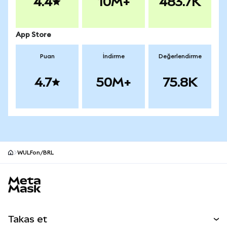
4.4
10M+
483.7K
App Store
Puan
İndirme
Değerlendirme
4.7
50M+
75.8K
WULFon/BRL
MetaMask site alt bilgisi
Takas et