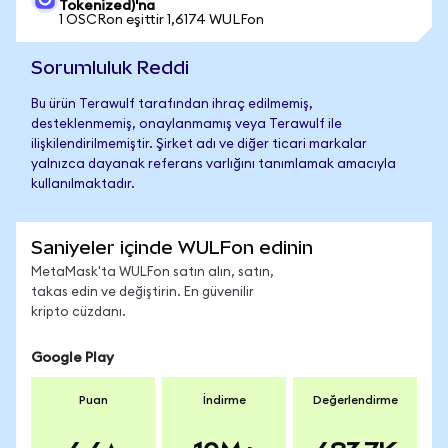
Tokenized)'na
1 OSCRon eşittir 1,6174 WULFon
Sorumluluk Reddi
Bu ürün Terawulf tarafından ihraç edilmemiş,
desteklenmemiş, onaylanmamış veya Terawulf ile
ilişkilendirilmemiştir. Şirket adı ve diğer ticari markalar
yalnızca dayanak referans varlığını tanımlamak amacıyla
kullanılmaktadır.
Saniyeler içinde WULFon edinin
MetaMask'ta WULFon satın alın, satın,
takas edin ve değiştirin. En güvenilir
kripto cüzdanı.
Google Play
Puan
İndirme
Değerlendirme