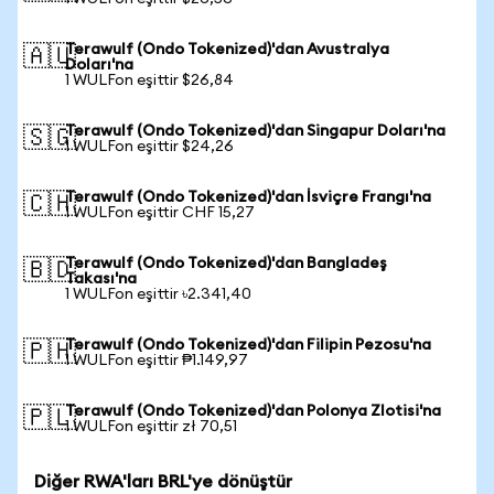
Terawulf (Ondo Tokenized)'dan Avustralya
🇦🇺
Doları'na
1 WULFon eşittir $26,84
Terawulf (Ondo Tokenized)'dan Singapur Doları'na
🇸🇬
1 WULFon eşittir $24,26
Terawulf (Ondo Tokenized)'dan İsviçre Frangı'na
🇨🇭
1 WULFon eşittir CHF 15,27
Terawulf (Ondo Tokenized)'dan Bangladeş
🇧🇩
Takası'na
1 WULFon eşittir ৳2.341,40
Terawulf (Ondo Tokenized)'dan Filipin Pezosu'na
🇵🇭
1 WULFon eşittir ₱1.149,97
Terawulf (Ondo Tokenized)'dan Polonya Zlotisi'na
🇵🇱
1 WULFon eşittir zł 70,51
Diğer RWA'ları BRL'ye dönüştür