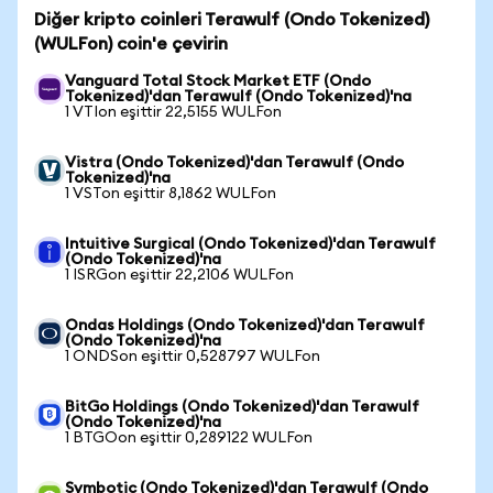
Diğer kripto coinleri Terawulf (Ondo Tokenized)
(WULFon) coin'e çevirin
Vanguard Total Stock Market ETF (Ondo
Tokenized)'dan Terawulf (Ondo Tokenized)'na
1 VTIon eşittir 22,5155 WULFon
Vistra (Ondo Tokenized)'dan Terawulf (Ondo
Tokenized)'na
1 VSTon eşittir 8,1862 WULFon
Intuitive Surgical (Ondo Tokenized)'dan Terawulf
(Ondo Tokenized)'na
1 ISRGon eşittir 22,2106 WULFon
Ondas Holdings (Ondo Tokenized)'dan Terawulf
(Ondo Tokenized)'na
1 ONDSon eşittir 0,528797 WULFon
BitGo Holdings (Ondo Tokenized)'dan Terawulf
(Ondo Tokenized)'na
1 BTGOon eşittir 0,289122 WULFon
Symbotic (Ondo Tokenized)'dan Terawulf (Ondo