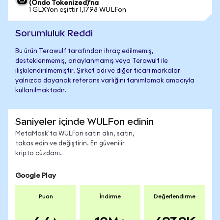
(Ondo Tokenized)'na
1 GLXYon eşittir 1,1798 WULFon
Sorumluluk Reddi
Bu ürün Terawulf tarafından ihraç edilmemiş,
desteklenmemiş, onaylanmamış veya Terawulf ile
ilişkilendirilmemiştir. Şirket adı ve diğer ticari markalar
yalnızca dayanak referans varlığını tanımlamak amacıyla
kullanılmaktadır.
Saniyeler içinde WULFon edinin
MetaMask'ta WULFon satın alın, satın,
takas edin ve değiştirin. En güvenilir
kripto cüzdanı.
Google Play
Puan
İndirme
Değerlendirme