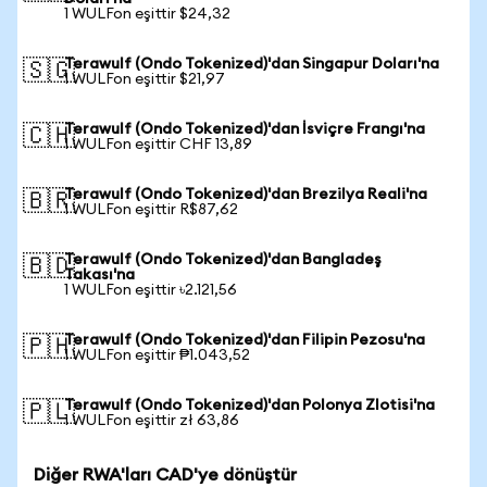
1 WULFon eşittir $24,32
Terawulf (Ondo Tokenized)'dan Singapur Doları'na
🇸🇬
1 WULFon eşittir $21,97
Terawulf (Ondo Tokenized)'dan İsviçre Frangı'na
🇨🇭
1 WULFon eşittir CHF 13,89
Terawulf (Ondo Tokenized)'dan Brezilya Reali'na
🇧🇷
1 WULFon eşittir R$87,62
Terawulf (Ondo Tokenized)'dan Bangladeş
🇧🇩
Takası'na
1 WULFon eşittir ৳2.121,56
Terawulf (Ondo Tokenized)'dan Filipin Pezosu'na
🇵🇭
1 WULFon eşittir ₱1.043,52
Terawulf (Ondo Tokenized)'dan Polonya Zlotisi'na
🇵🇱
1 WULFon eşittir zł 63,86
Diğer RWA'ları CAD'ye dönüştür