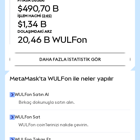
PIYASA DEĞERI
$490,70 B
İŞLEM HACMI
(24S)
$1,34 B
DOLAŞIMDAKI ARZ
20,46 B
WULFon
DAHA FAZLA İSTATİSTİK GÖR
DAHA FAZLA İSTATİSTİK GÖR
MetaMask'ta WULFon ile neler yapılır
WULFon Satın Al
Birkaç dokunuşla satın alın.
WULFon Sat
WULFon coin'lerinizi nakde çevirin.
WULFon Takas Et