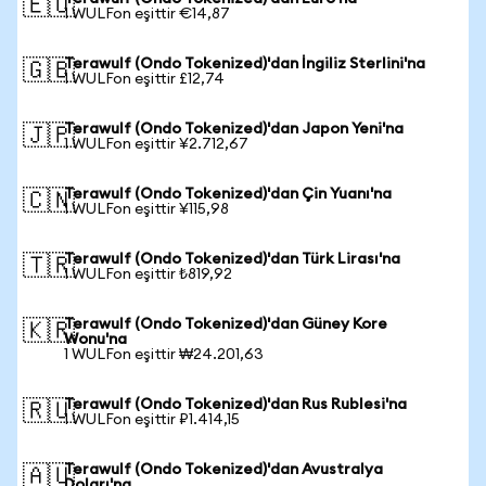
🇪🇺
1 WULFon eşittir €14,87
Terawulf (Ondo Tokenized)'dan İngiliz Sterlini'na
🇬🇧
1 WULFon eşittir £12,74
Terawulf (Ondo Tokenized)'dan Japon Yeni'na
🇯🇵
1 WULFon eşittir ¥2.712,67
Terawulf (Ondo Tokenized)'dan Çin Yuanı'na
🇨🇳
1 WULFon eşittir ¥115,98
Terawulf (Ondo Tokenized)'dan Türk Lirası'na
🇹🇷
1 WULFon eşittir ₺819,92
Terawulf (Ondo Tokenized)'dan Güney Kore
🇰🇷
Wonu'na
1 WULFon eşittir ₩24.201,63
Terawulf (Ondo Tokenized)'dan Rus Rublesi'na
🇷🇺
1 WULFon eşittir ₽1.414,15
Terawulf (Ondo Tokenized)'dan Avustralya
🇦🇺
Doları'na