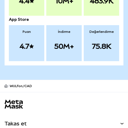
4.4
10M+
483.9K
App Store
Puan
İndirme
Değerlendirme
4.7
50M+
75.8K
WULFon/CAD
MetaMask site alt bilgisi
Takas et