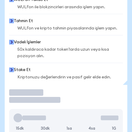
WULFon ile blokzincirleri arasında işlem yapın.
Tahmin Et
WULFon ve kripto tahmin piyasalarında işlem yapın.
Vadeli İşlemler
50x kaldıraca kadar token'larda uzun veya kısa
pozisyon alın.
Stake Et
Kriptonuzu değerlendirin ve pasif gelir elde edin.
İşlem Yap
15dk
30dk
1sa
4sa
1G