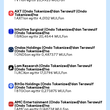
1 VTIon eşittir 20,9923 WULFon
AXT (Ondo Tokenized)'dan Terawulf (Ondo
Tokenized)'na
1 AXTIon eşittir 4,0132 WULFon
Intuitive Surgical (Ondo Tokenized)'dan Terawulf
(Ondo Tokenized)'na
1 ISRGon eşittir 20,4544 WULFon
Ondas Holdings (Ondo Tokenized)'dan Terawulf
(Ondo Tokenized)'na
1 ONDSon eşittir 0,487377 WULFon
Lam Research (Ondo Tokenized)'dan Terawulf
(Ondo Tokenized)'na
1 LRCXon eşittir 17,0796 WULFon
BitGo Holdings (Ondo Tokenized)'dan Terawulf
(Ondo Tokenized)'na
1 BTGOon eşittir 0,273875 WULFon
AMC Entertainment (Ondo Tokenized)'dan Terawulf
(Ondo Tokenized)'na
1 AMCon eşittir 0,148738 WULFon