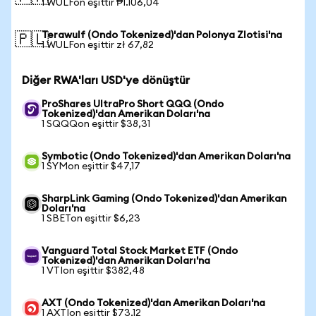
1 WULFon eşittir ₱1.106,04
Terawulf (Ondo Tokenized)'dan Polonya Zlotisi'na
🇵🇱
1 WULFon eşittir zł 67,82
Diğer RWA'ları USD'ye dönüştür
ProShares UltraPro Short QQQ (Ondo
Tokenized)'dan Amerikan Doları'na
1 SQQQon eşittir $38,31
Symbotic (Ondo Tokenized)'dan Amerikan Doları'na
1 SYMon eşittir $47,17
SharpLink Gaming (Ondo Tokenized)'dan Amerikan
Doları'na
1 SBETon eşittir $6,23
Vanguard Total Stock Market ETF (Ondo
Tokenized)'dan Amerikan Doları'na
1 VTIon eşittir $382,48
AXT (Ondo Tokenized)'dan Amerikan Doları'na
1 AXTIon eşittir $73,12