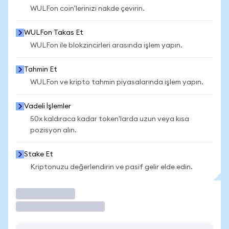
WULFon coin'lerinizi nakde çevirin.
WULFon Takas Et
WULFon ile blokzincirleri arasında işlem yapın.
Tahmin Et
WULFon ve kripto tahmin piyasalarında işlem yapın.
Vadeli İşlemler
50x kaldıraca kadar token'larda uzun veya kısa
pozisyon alın.
Stake Et
Kriptonuzu değerlendirin ve pasif gelir elde edin.
İşlem Yap