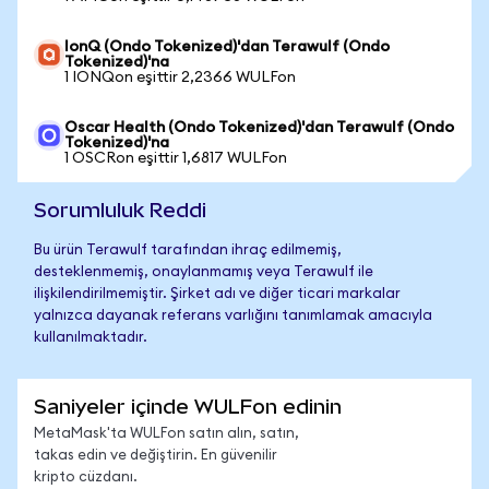
IonQ (Ondo Tokenized)'dan Terawulf (Ondo
Tokenized)'na
1 IONQon eşittir 2,2366 WULFon
Oscar Health (Ondo Tokenized)'dan Terawulf (Ondo
Tokenized)'na
1 OSCRon eşittir 1,6817 WULFon
Sorumluluk Reddi
Bu ürün Terawulf tarafından ihraç edilmemiş,
desteklenmemiş, onaylanmamış veya Terawulf ile
ilişkilendirilmemiştir. Şirket adı ve diğer ticari markalar
yalnızca dayanak referans varlığını tanımlamak amacıyla
kullanılmaktadır.
Saniyeler içinde WULFon edinin
MetaMask'ta WULFon satın alın, satın,
takas edin ve değiştirin. En güvenilir
kripto cüzdanı.