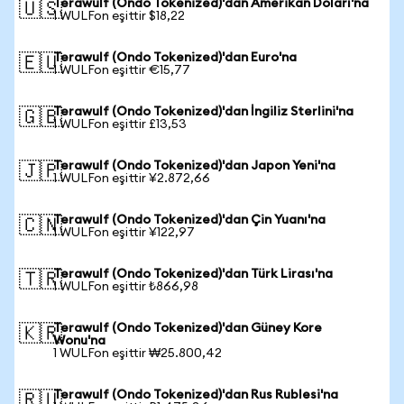
Terawulf (Ondo Tokenized)'dan Amerikan Doları'na
🇺🇸
1 WULFon eşittir $18,22
Terawulf (Ondo Tokenized)'dan Euro'na
🇪🇺
1 WULFon eşittir €15,77
Terawulf (Ondo Tokenized)'dan İngiliz Sterlini'na
🇬🇧
1 WULFon eşittir £13,53
Terawulf (Ondo Tokenized)'dan Japon Yeni'na
🇯🇵
1 WULFon eşittir ¥2.872,66
Terawulf (Ondo Tokenized)'dan Çin Yuanı'na
🇨🇳
1 WULFon eşittir ¥122,97
Terawulf (Ondo Tokenized)'dan Türk Lirası'na
🇹🇷
1 WULFon eşittir ₺866,98
Terawulf (Ondo Tokenized)'dan Güney Kore
🇰🇷
Wonu'na
1 WULFon eşittir ₩25.800,42
Terawulf (Ondo Tokenized)'dan Rus Rublesi'na
🇷🇺