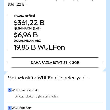
$361,22 B .
PIYASA DEĞERI
$361,22 B
İŞLEM HACMI
(24S)
$6,96 B
DOLAŞIMDAKI ARZ
19,85 B
WULFon
DAHA FAZLA İSTATİSTİK GÖR
DAHA FAZLA İSTATİSTİK GÖR
MetaMask'ta WULFon ile neler yapılır
WULFon Satın Al
Birkaç dokunuşla satın alın.
WULFon Sat