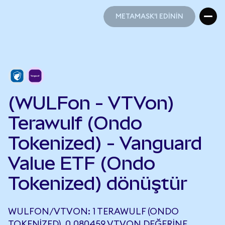
METAMASK'I EDİNİN
METAMASK'I EDİNİN
(WULFon - VTVon)
Terawulf (Ondo
Tokenized) - Vanguard
Value ETF (Ondo
Tokenized) dönüştür
WULFON/VTVON: 1 TERAWULF (ONDO
TOKENIZED), 0,080459 VTVON DEĞERINE