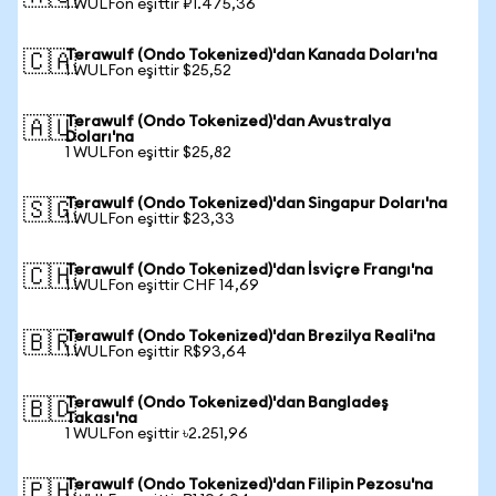
1 WULFon eşittir ₽1.475,36
Terawulf (Ondo Tokenized)'dan Kanada Doları'na
🇨🇦
1 WULFon eşittir $25,52
Terawulf (Ondo Tokenized)'dan Avustralya
🇦🇺
Doları'na
1 WULFon eşittir $25,82
Terawulf (Ondo Tokenized)'dan Singapur Doları'na
🇸🇬
1 WULFon eşittir $23,33
Terawulf (Ondo Tokenized)'dan İsviçre Frangı'na
🇨🇭
1 WULFon eşittir CHF 14,69
Terawulf (Ondo Tokenized)'dan Brezilya Reali'na
🇧🇷
1 WULFon eşittir R$93,64
Terawulf (Ondo Tokenized)'dan Bangladeş
🇧🇩
Takası'na
1 WULFon eşittir ৳2.251,96
Terawulf (Ondo Tokenized)'dan Filipin Pezosu'na
🇵🇭