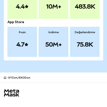
4.4
10M+
483.8K
App Store
Puan
İndirme
Değerlendirme
4.7
50M+
75.8K
XYZon/EXODon
MetaMask site alt bilgisi