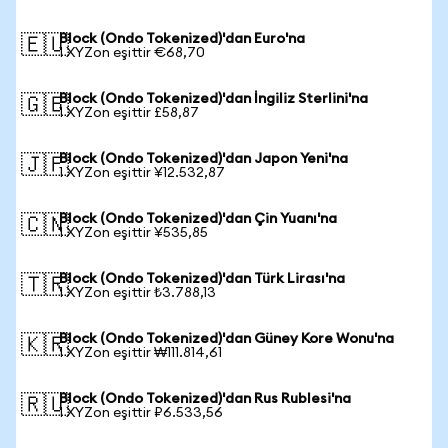
Block (Ondo Tokenized)'dan Euro'na
🇪🇺
1 XYZon eşittir €68,70
Block (Ondo Tokenized)'dan İngiliz Sterlini'na
🇬🇧
1 XYZon eşittir £58,87
Block (Ondo Tokenized)'dan Japon Yeni'na
🇯🇵
1 XYZon eşittir ¥12.532,87
Block (Ondo Tokenized)'dan Çin Yuanı'na
🇨🇳
1 XYZon eşittir ¥535,85
Block (Ondo Tokenized)'dan Türk Lirası'na
🇹🇷
1 XYZon eşittir ₺3.788,13
Block (Ondo Tokenized)'dan Güney Kore Wonu'na
🇰🇷
1 XYZon eşittir ₩111.814,61
Block (Ondo Tokenized)'dan Rus Rublesi'na
🇷🇺
1 XYZon eşittir ₽6.533,56