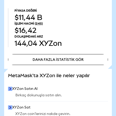
PIYASA DEĞERI
$11,44 B
İŞLEM HACMI
(24S)
$16,42
DOLAŞIMDAKI ARZ
144,04
XYZon
DAHA FAZLA İSTATİSTİK GÖR
DAHA FAZLA İSTATİSTİK GÖR
MetaMask'ta XYZon ile neler yapılır
XYZon Satın Al
Birkaç dokunuşla satın alın.
XYZon Sat
XYZon coin'lerinizi nakde çevirin.