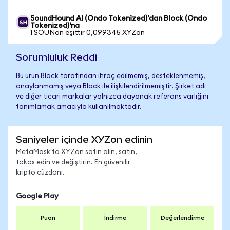
SoundHound AI (Ondo Tokenized)'dan Block (Ondo
Tokenized)'na
1 SOUNon eşittir 0,099345 XYZon
Sorumluluk Reddi
Bu ürün Block tarafından ihraç edilmemiş, desteklenmemiş,
onaylanmamış veya Block ile ilişkilendirilmemiştir. Şirket adı
ve diğer ticari markalar yalnızca dayanak referans varlığını
tanımlamak amacıyla kullanılmaktadır.
Saniyeler içinde XYZon edinin
MetaMask'ta XYZon satın alın, satın,
takas edin ve değiştirin. En güvenilir
kripto cüzdanı.
Google Play
Puan
İndirme
Değerlendirme