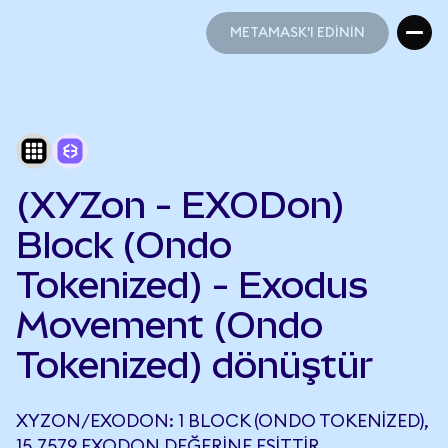
METAMASK'I EDİNİN
METAMASK'I EDİNİN
(XYZon - EXODon)
Block (Ondo
Tokenized) - Exodus
Movement (Ondo
Tokenized) dönüştür
XYZON/EXODON: 1 BLOCK (ONDO TOKENIZED),
15,7579 EXODON DEĞERINE EŞITTIR