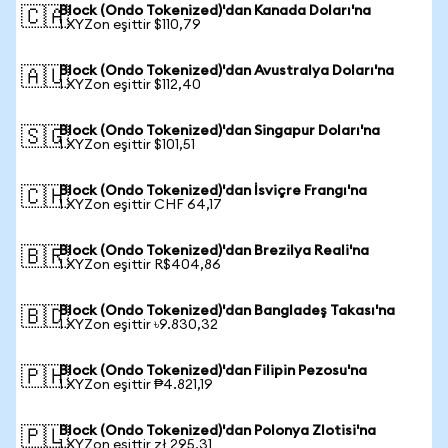
Block (Ondo Tokenized)'dan Kanada Doları'na
🇨🇦
1 XYZon eşittir $110,79
Block (Ondo Tokenized)'dan Avustralya Doları'na
🇦🇺
1 XYZon eşittir $112,40
Block (Ondo Tokenized)'dan Singapur Doları'na
🇸🇬
1 XYZon eşittir $101,51
Block (Ondo Tokenized)'dan İsviçre Frangı'na
🇨🇭
1 XYZon eşittir CHF 64,17
Block (Ondo Tokenized)'dan Brezilya Reali'na
🇧🇷
1 XYZon eşittir R$404,86
Block (Ondo Tokenized)'dan Bangladeş Takası'na
🇧🇩
1 XYZon eşittir ৳9.830,32
Block (Ondo Tokenized)'dan Filipin Pezosu'na
🇵🇭
1 XYZon eşittir ₱4.821,19
Block (Ondo Tokenized)'dan Polonya Zlotisi'na
🇵🇱
1 XYZon eşittir zł 295,31