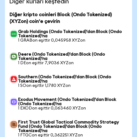
Diğer kurları keşfedin
Diğer kripto coinleri Block (Ondo Tokenized)
(XYZon) coin'e çevirin
Grab Holdings (Ondo Tokenized)'dan Block (Ondo
Tokenized)'na
1 GRABon eşittir 0,045958 XYZon
Deere (Ondo Tokenized)'dan Block (Ondo
Tokenized)'na
1 DEon eşittir 7,9036 XYZon
Southern (Ondo Tokenized)'dan Block (Ondo
Tokenized)'na
1 SOon eşittir 1,1780 XYZon
Exodus Movement (Ondo Tokenized)'dan Block
(Ondo Tokenized)'na
1 EXODon eşittir 0,063460 XYZon
First Trust Global Tactical Commodity Strategy
Fund (Ondo Tokenized)'dan Block (Ondo
Tokenized)'na
1 FTGCon eşittir 0,362251 XYZon