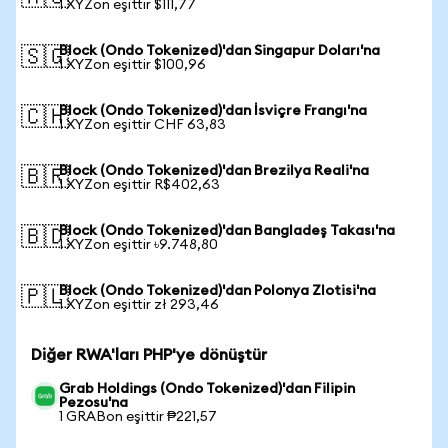
1 XYZon eşittir $111,77
Block (Ondo Tokenized)'dan Singapur Doları'na
🇸🇬
1 XYZon eşittir $100,96
Block (Ondo Tokenized)'dan İsviçre Frangı'na
🇨🇭
1 XYZon eşittir CHF 63,83
Block (Ondo Tokenized)'dan Brezilya Reali'na
🇧🇷
1 XYZon eşittir R$402,63
Block (Ondo Tokenized)'dan Bangladeş Takası'na
🇧🇩
1 XYZon eşittir ৳9.748,80
Block (Ondo Tokenized)'dan Polonya Zlotisi'na
🇵🇱
1 XYZon eşittir zł 293,46
Diğer RWA'ları PHP'ye dönüştür
Grab Holdings (Ondo Tokenized)'dan Filipin
Pezosu'na
1 GRABon eşittir ₱221,57