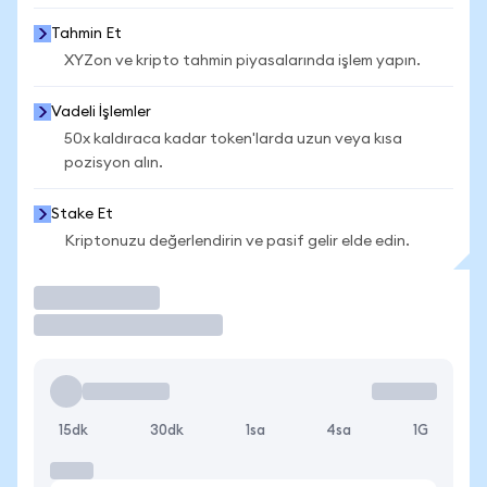
Tahmin Et
XYZon ve kripto tahmin piyasalarında işlem yapın.
Vadeli İşlemler
50x kaldıraca kadar token'larda uzun veya kısa
pozisyon alın.
Stake Et
Kriptonuzu değerlendirin ve pasif gelir elde edin.
İşlem Yap
15dk
30dk
1sa
4sa
1G