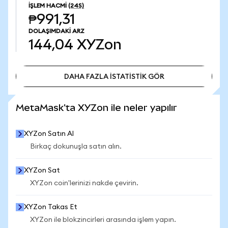
İŞLEM HACMI
(24S)
₱991,31
DOLAŞIMDAKI ARZ
144,04
XYZon
DAHA FAZLA İSTATİSTİK GÖR
DAHA FAZLA İSTATİSTİK GÖR
MetaMask'ta XYZon ile neler yapılır
XYZon Satın Al
Birkaç dokunuşla satın alın.
XYZon Sat
XYZon coin'lerinizi nakde çevirin.
XYZon Takas Et
XYZon ile blokzincirleri arasında işlem yapın.