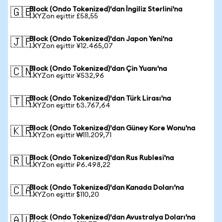
Block (Ondo Tokenized)'dan İngiliz Sterlini'na
🇬🇧
1 XYZon eşittir £58,55
Block (Ondo Tokenized)'dan Japon Yeni'na
🇯🇵
1 XYZon eşittir ¥12.465,07
Block (Ondo Tokenized)'dan Çin Yuanı'na
🇨🇳
1 XYZon eşittir ¥532,96
Block (Ondo Tokenized)'dan Türk Lirası'na
🇹🇷
1 XYZon eşittir ₺3.767,64
Block (Ondo Tokenized)'dan Güney Kore Wonu'na
🇰🇷
1 XYZon eşittir ₩111.209,71
Block (Ondo Tokenized)'dan Rus Rublesi'na
🇷🇺
1 XYZon eşittir ₽6.498,22
Block (Ondo Tokenized)'dan Kanada Doları'na
🇨🇦
1 XYZon eşittir $110,20
Block (Ondo Tokenized)'dan Avustralya Doları'na
🇦🇺