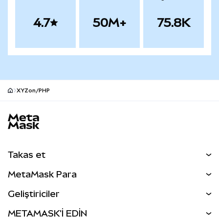
4.7
50M+
75.8K
XYZon/PHP
MetaMask site alt bilgisi
Takas et
Takas İşlemleri
MetaMask Para
Tahmin Et
YENİ
Kripto Al
Geliştiriciler
Perps
YENİ
MetaMask Kart
Dökümantasyon
METAMASK'İ EDİN
RWA'lar