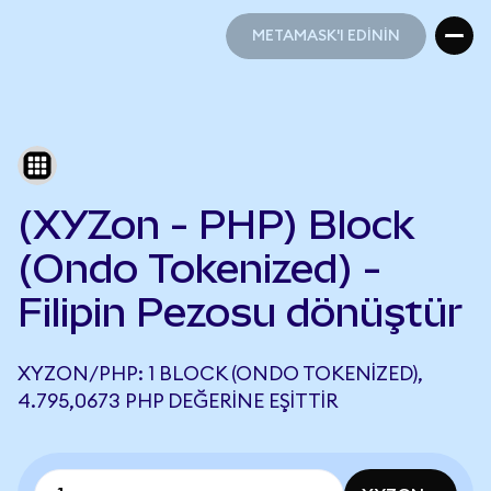
METAMASK'I EDİNİN
METAMASK'I EDİNİN
(XYZon - PHP) Block
(Ondo Tokenized) -
Filipin Pezosu dönüştür
XYZON/PHP: 1 BLOCK (ONDO TOKENIZED),
4.795,0673 PHP DEĞERINE EŞITTIR