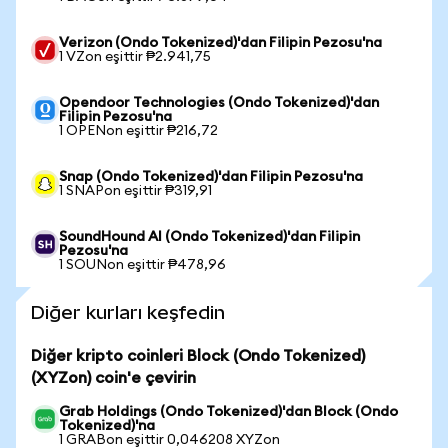
Verizon (Ondo Tokenized)'dan Filipin Pezosu'na
1 VZon eşittir ₱2.941,75
Opendoor Technologies (Ondo Tokenized)'dan
Filipin Pezosu'na
1 OPENon eşittir ₱216,72
Snap (Ondo Tokenized)'dan Filipin Pezosu'na
1 SNAPon eşittir ₱319,91
SoundHound AI (Ondo Tokenized)'dan Filipin
Pezosu'na
1 SOUNon eşittir ₱478,96
Diğer kurları keşfedin
Diğer kripto coinleri Block (Ondo Tokenized)
(XYZon) coin'e çevirin
Grab Holdings (Ondo Tokenized)'dan Block (Ondo
Tokenized)'na
1 GRABon eşittir 0,046208 XYZon