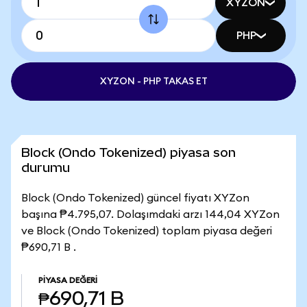
XYZON
PHP
XYZON - PHP TAKAS ET
Block (Ondo Tokenized) piyasa son
durumu
Block (Ondo Tokenized) güncel fiyatı XYZon
başına ₱4.795,07. Dolaşımdaki arzı 144,04 XYZon
ve Block (Ondo Tokenized) toplam piyasa değeri
₱690,71 B .
PIYASA DEĞERI
₱690,71 B