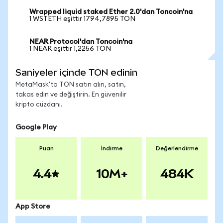
Wrapped liquid staked Ether 2.0'dan Toncoin'na
1 WSTETH eşittir 1794,7895 TON
NEAR Protocol'dan Toncoin'na
1 NEAR eşittir 1,2256 TON
Saniyeler içinde TON edinin
MetaMask'ta TON satın alın, satın,
takas edin ve değiştirin. En güvenilir
kripto cüzdanı.
Google Play
Puan
İndirme
Değerlendirme
4.4
10M+
484K
App Store