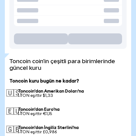
Toncoin coin'in çeşitli para birimlerinde
güncel kuru
Toncoin kuru bugün ne kadar?
Toncoin'dan Amerikan Doları'na
🇺🇸
1 TON eşittir $1,33
Toncoin'dan Euro'na
🇪🇺
1 TON eşittir €1,15
Toncoin'dan İngiliz Sterlini'na
🇬🇧
1 TON eşittir £0,986