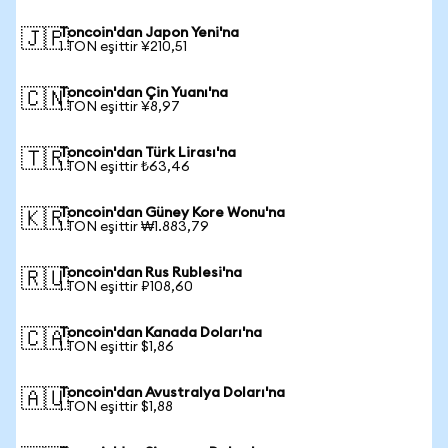
Toncoin'dan Japon Yeni'na
🇯🇵
1 TON eşittir ¥210,51
Toncoin'dan Çin Yuanı'na
🇨🇳
1 TON eşittir ¥8,97
Toncoin'dan Türk Lirası'na
🇹🇷
1 TON eşittir ₺63,46
Toncoin'dan Güney Kore Wonu'na
🇰🇷
1 TON eşittir ₩1.883,79
Toncoin'dan Rus Rublesi'na
🇷🇺
1 TON eşittir ₽108,60
Toncoin'dan Kanada Doları'na
🇨🇦
1 TON eşittir $1,86
Toncoin'dan Avustralya Doları'na
🇦🇺
1 TON eşittir $1,88