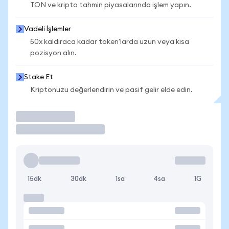
TON ve kripto tahmin piyasalarında işlem yapın.
Vadeli İşlemler
50x kaldıraca kadar token'larda uzun veya kısa
pozisyon alın.
Stake Et
Kriptonuzu değerlendirin ve pasif gelir elde edin.
İşlem Yap
15dk
30dk
1sa
4sa
1G