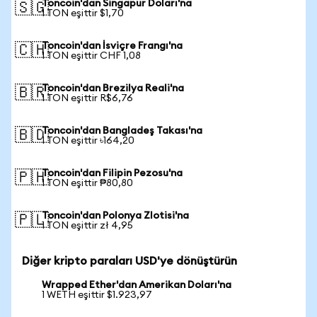
Toncoin'dan Singapur Doları'na
🇸🇬
1 TON eşittir $1,70
Toncoin'dan İsviçre Frangı'na
🇨🇭
1 TON eşittir CHF 1,08
Toncoin'dan Brezilya Reali'na
🇧🇷
1 TON eşittir R$6,76
Toncoin'dan Bangladeş Takası'na
🇧🇩
1 TON eşittir ৳164,20
Toncoin'dan Filipin Pezosu'na
🇵🇭
1 TON eşittir ₱80,80
Toncoin'dan Polonya Zlotisi'na
🇵🇱
1 TON eşittir zł 4,95
Diğer kripto paraları USD'ye dönüştürün
Wrapped Ether'dan Amerikan Doları'na
1 WETH eşittir $1.923,97