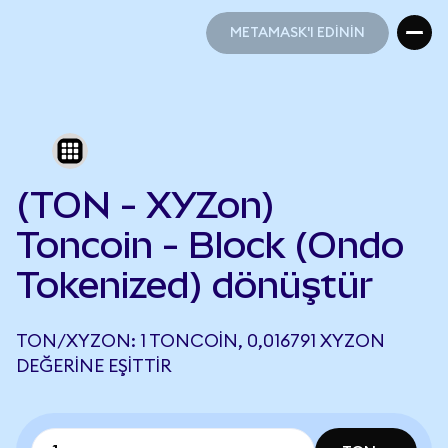
METAMASK'I EDİNİN
METAMASK'I EDİNİN
(TON - XYZon)
Toncoin - Block (Ondo
Tokenized) dönüştür
TON/XYZON: 1 TONCOIN, 0,016791 XYZON
DEĞERINE EŞITTIR