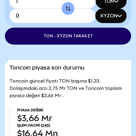
TON
XYZON
TON - XYZON TAKAS ET
Toncoin piyasa son durumu
Toncoin güncel fiyatı TON başına $1,33.
Dolaşımdaki arzı 2,75 Mr TON ve Toncoin toplam
piyasa değeri $3,66 Mr .
PIYASA DEĞERI
$3,66 Mr
İŞLEM HACMI
(24S)
$16,64 Mn