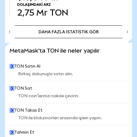
DOLAŞIMDAKI ARZ
2,75 Mr
TON
DAHA FAZLA İSTATİSTİK GÖR
DAHA FAZLA İSTATİSTİK GÖR
MetaMask'ta TON ile neler yapılır
TON Satın Al
Birkaç dokunuşla satın alın.
TON Sat
TON coin'lerinizi nakde çevirin.
TON Takas Et
TON ile blokzincirleri arasında işlem yapın.
Tahmin Et