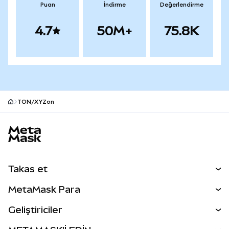
Puan
İndirme
Değerlendirme
4.7
50M+
75.8K
TON/XYZon
MetaMask site alt bilgisi
Takas et
Takas İşlemleri
MetaMask Para
Tahmin Et
YENİ
Kripto Al
Geliştiriciler
Perps
YENİ
MetaMask Kart
Dökümantasyon