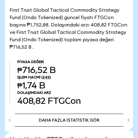
First Trust Global Tactical Commodity Strategy
Fund (Ondo Tokenized) güncel fiyatı FTGCon
başına ₱1.752,88. Dolaşımdaki arzı 408,82 FTGCon
ve First Trust Global Tactical Commodity Strategy
Fund (Ondo Tokenized) toplam piyasa değeri
₱716,52 B .
PIYASA DEĞERI
₱716,52 B
İŞLEM HACMI
(24S)
₱1,74 B
DOLAŞIMDAKI ARZ
408,82
FTGCon
DAHA FAZLA İSTATİSTİK GÖR
DAHA FAZLA İSTATİSTİK GÖR