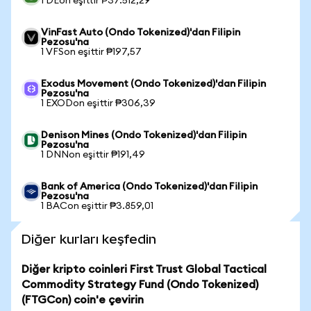
1 DEon eşittir ₱37.512,29
VinFast Auto (Ondo Tokenized)'dan Filipin
Pezosu'na
1 VFSon eşittir ₱197,57
Exodus Movement (Ondo Tokenized)'dan Filipin
Pezosu'na
1 EXODon eşittir ₱306,39
Denison Mines (Ondo Tokenized)'dan Filipin
Pezosu'na
1 DNNon eşittir ₱191,49
Bank of America (Ondo Tokenized)'dan Filipin
Pezosu'na
1 BACon eşittir ₱3.859,01
Diğer kurları keşfedin
Diğer kripto coinleri First Trust Global Tactical
Commodity Strategy Fund (Ondo Tokenized)
(FTGCon) coin'e çevirin