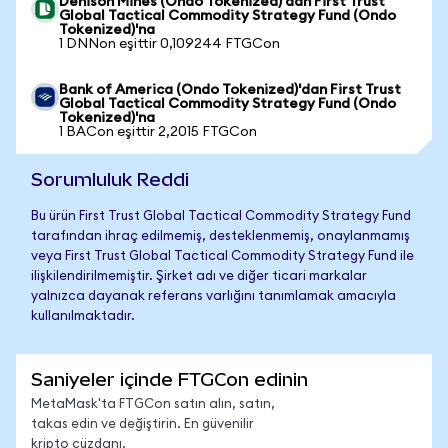
Denison Mines (Ondo Tokenized)'dan First Trust
Global Tactical Commodity Strategy Fund (Ondo
Tokenized)'na
1 DNNon eşittir 0,109244 FTGCon
Bank of America (Ondo Tokenized)'dan First Trust
Global Tactical Commodity Strategy Fund (Ondo
Tokenized)'na
1 BACon eşittir 2,2015 FTGCon
Sorumluluk Reddi
Bu ürün First Trust Global Tactical Commodity Strategy Fund
tarafından ihraç edilmemiş, desteklenmemiş, onaylanmamış
veya First Trust Global Tactical Commodity Strategy Fund ile
ilişkilendirilmemiştir. Şirket adı ve diğer ticari markalar
yalnızca dayanak referans varlığını tanımlamak amacıyla
kullanılmaktadır.
Saniyeler içinde FTGCon edinin
MetaMask'ta FTGCon satın alın, satın,
takas edin ve değiştirin. En güvenilir
kripto cüzdanı.