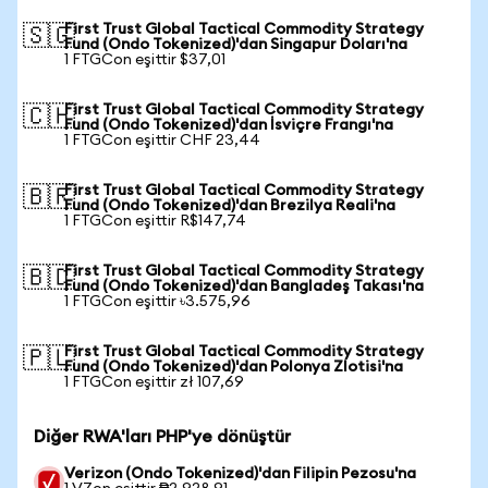
First Trust Global Tactical Commodity Strategy
🇸🇬
Fund (Ondo Tokenized)'dan Singapur Doları'na
1 FTGCon eşittir $37,01
First Trust Global Tactical Commodity Strategy
🇨🇭
Fund (Ondo Tokenized)'dan İsviçre Frangı'na
1 FTGCon eşittir CHF 23,44
First Trust Global Tactical Commodity Strategy
🇧🇷
Fund (Ondo Tokenized)'dan Brezilya Reali'na
1 FTGCon eşittir R$147,74
First Trust Global Tactical Commodity Strategy
🇧🇩
Fund (Ondo Tokenized)'dan Bangladeş Takası'na
1 FTGCon eşittir ৳3.575,96
First Trust Global Tactical Commodity Strategy
🇵🇱
Fund (Ondo Tokenized)'dan Polonya Zlotisi'na
1 FTGCon eşittir zł 107,69
Diğer RWA'ları PHP'ye dönüştür
Verizon (Ondo Tokenized)'dan Filipin Pezosu'na