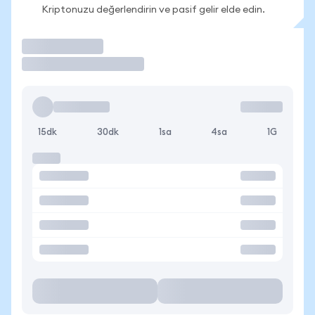
Kriptonuzu değerlendirin ve pasif gelir elde edin.
İşlem Yap
15dk
30dk
1sa
4sa
1G