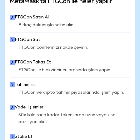
MetaMask'ta FTGCon ile neler yapılır
FTGCon Satın Al
Birkaç dokunuşla satın alın.
FTGCon Sat
FTGCon coin'lerinizi nakde çevirin.
FTGCon Takas Et
FTGCon ile blokzincirleri arasında işlem yapın.
Tahmin Et
FTGCon ve kripto tahmin piyasalarında işlem yapın.
Vadeli İşlemler
50x kaldıraca kadar token'larda uzun veya kısa
pozisyon alın.
Stake Et