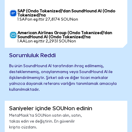
SAP (Ondo Tokenized)'dan SoundHound AI (Ondo
Tokenized)'na
1 SAPon eşittir 27,8174 SOUNon
American Airlines Group (Ondo Tokenized)'dan
SoundHound AI (Ondo Tokenized)'na
1 AALon eşittir 2,2931 SOUNon
Sorumluluk Reddi
Bu ürün SoundHound AI tarafından ihraç edilmemiş,
desteklenmemiş, onaylanmamış veya SoundHound AI ile
ilişkilendirilmemiştir. Şirket adı ve diğer ticari markalar
yalnızca dayanak referans varlığını tanımlamak amacıyla
kullanılmaktadır.
Saniyeler içinde SOUNon edinin
MetaMask'ta SOUNon satın alın, satın,
takas edin ve değiştirin. En güvenilir
kripto cüzdanı.