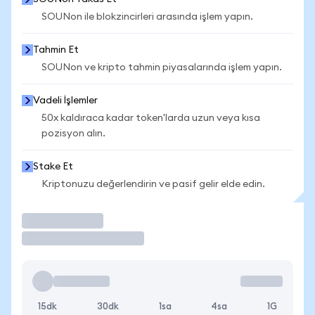
SOUNon ile blokzincirleri arasında işlem yapın.
Tahmin Et
SOUNon ve kripto tahmin piyasalarında işlem yapın.
Vadeli İşlemler
50x kaldıraca kadar token'larda uzun veya kısa
pozisyon alın.
Stake Et
Kriptonuzu değerlendirin ve pasif gelir elde edin.
İşlem Yap
15dk
30dk
1sa
4sa
1G