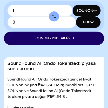
SOUNON
PHP
SOUNON - PHP TAKAS ET
SoundHound AI (Ondo Tokenized) piyasa
son durumu
SoundHound AI (Ondo Tokenized) güncel fiyatı
SOUNon başına ₱431,74. Dolaşımdaki arzı 1,37 B
SOUNon ve SoundHound AI (Ondo Tokenized)
toplam piyasa değeri ₱591,84 B .