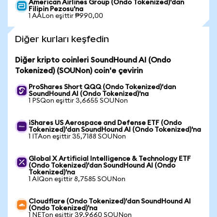
American Airlines Group (Ondo Tokenized)'dan
Filipin Pezosu'na
1 AALon eşittir ₱990,00
Diğer kurları keşfedin
Diğer kripto coinleri SoundHound AI (Ondo
Tokenized) (SOUNon) coin'e çevirin
ProShares Short QQQ (Ondo Tokenized)'dan
SoundHound AI (Ondo Tokenized)'na
1 PSQon eşittir 3,6655 SOUNon
iShares US Aerospace and Defense ETF (Ondo
Tokenized)'dan SoundHound AI (Ondo Tokenized)'na
1 ITAon eşittir 35,7188 SOUNon
Global X Artificial Intelligence & Technology ETF
(Ondo Tokenized)'dan SoundHound AI (Ondo
Tokenized)'na
1 AIQon eşittir 8,7585 SOUNon
Cloudflare (Ondo Tokenized)'dan SoundHound AI
(Ondo Tokenized)'na
1 NETon eşittir 39,9660 SOUNon