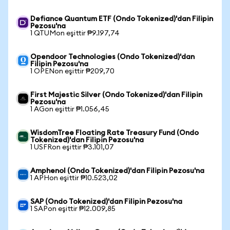
Defiance Quantum ETF (Ondo Tokenized)'dan Filipin
Pezosu'na
1 QTUMon eşittir ₱9.197,74
Opendoor Technologies (Ondo Tokenized)'dan
Filipin Pezosu'na
1 OPENon eşittir ₱209,70
First Majestic Silver (Ondo Tokenized)'dan Filipin
Pezosu'na
1 AGon eşittir ₱1.056,45
WisdomTree Floating Rate Treasury Fund (Ondo
Tokenized)'dan Filipin Pezosu'na
1 USFRon eşittir ₱3.101,07
Amphenol (Ondo Tokenized)'dan Filipin Pezosu'na
1 APHon eşittir ₱10.523,02
SAP (Ondo Tokenized)'dan Filipin Pezosu'na
1 SAPon eşittir ₱12.009,85