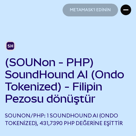
METAMASK'I EDİNİN
METAMASK'I EDİNİN
(SOUNon - PHP)
SoundHound AI (Ondo
Tokenized) - Filipin
Pezosu dönüştür
SOUNON/PHP: 1 SOUNDHOUND AI (ONDO
TOKENIZED), 431,7390 PHP DEĞERINE EŞITTIR