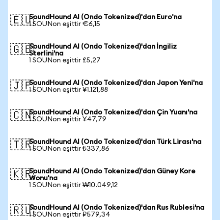
SoundHound AI (Ondo Tokenized)'dan Euro'na
🇪🇺
1 SOUNon eşittir €6,15
SoundHound AI (Ondo Tokenized)'dan İngiliz
🇬🇧
Sterlini'na
1 SOUNon eşittir £5,27
SoundHound AI (Ondo Tokenized)'dan Japon Yeni'na
🇯🇵
1 SOUNon eşittir ¥1.121,88
SoundHound AI (Ondo Tokenized)'dan Çin Yuanı'na
🇨🇳
1 SOUNon eşittir ¥47,79
SoundHound AI (Ondo Tokenized)'dan Türk Lirası'na
🇹🇷
1 SOUNon eşittir ₺337,86
SoundHound AI (Ondo Tokenized)'dan Güney Kore
🇰🇷
Wonu'na
1 SOUNon eşittir ₩10.049,12
SoundHound AI (Ondo Tokenized)'dan Rus Rublesi'na
🇷🇺
1 SOUNon eşittir ₽579,34