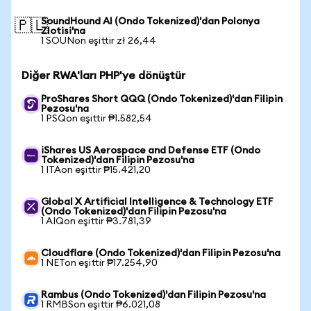
SoundHound AI (Ondo Tokenized)'dan Polonya
🇵🇱
Zlotisi'na
1 SOUNon eşittir zł 26,44
Diğer RWA'ları PHP'ye dönüştür
ProShares Short QQQ (Ondo Tokenized)'dan Filipin
Pezosu'na
1 PSQon eşittir ₱1.582,54
iShares US Aerospace and Defense ETF (Ondo
Tokenized)'dan Filipin Pezosu'na
1 ITAon eşittir ₱15.421,20
Global X Artificial Intelligence & Technology ETF
(Ondo Tokenized)'dan Filipin Pezosu'na
1 AIQon eşittir ₱3.781,39
Cloudflare (Ondo Tokenized)'dan Filipin Pezosu'na
1 NETon eşittir ₱17.254,90
Rambus (Ondo Tokenized)'dan Filipin Pezosu'na
1 RMBSon eşittir ₱6.021,08