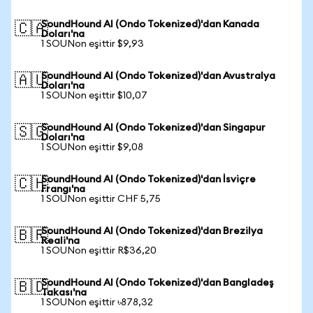
SoundHound AI (Ondo Tokenized)'dan Kanada
🇨🇦
Doları'na
1 SOUNon eşittir $9,93
SoundHound AI (Ondo Tokenized)'dan Avustralya
🇦🇺
Doları'na
1 SOUNon eşittir $10,07
SoundHound AI (Ondo Tokenized)'dan Singapur
🇸🇬
Doları'na
1 SOUNon eşittir $9,08
SoundHound AI (Ondo Tokenized)'dan İsviçre
🇨🇭
Frangı'na
1 SOUNon eşittir CHF 5,75
SoundHound AI (Ondo Tokenized)'dan Brezilya
🇧🇷
Reali'na
1 SOUNon eşittir R$36,20
SoundHound AI (Ondo Tokenized)'dan Bangladeş
🇧🇩
Takası'na
1 SOUNon eşittir ৳878,32