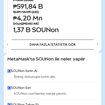
PIYASA DEĞERI
₱591,84 B
İŞLEM HACMI
(24S)
₱4,20 Mn
DOLAŞIMDAKI ARZ
1,37 B
SOUNon
DAHA FAZLA İSTATİSTİK GÖR
DAHA FAZLA İSTATİSTİK GÖR
MetaMask'ta SOUNon ile neler yapılır
SOUNon Satın Al
Birkaç dokunuşla satın alın.
SOUNon Sat
SOUNon coin'lerinizi nakde çevirin.
SOUNon Takas Et