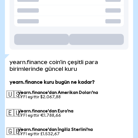
yearn.finance coin'in çeşitli para
birimlerinde güncel kuru
yearn.finance kuru bugün ne kadar?
yearn.finance'dan Amerikan Doları'na
🇺🇸
1 YFI eşittir $2.067,88
yearn.finance'dan Euro'na
🇪🇺
1 YFI eşittir €1.788,66
yearn.finance'dan İngiliz Sterlini'na
🇬🇧
1 YFI eşittir £1.532,67