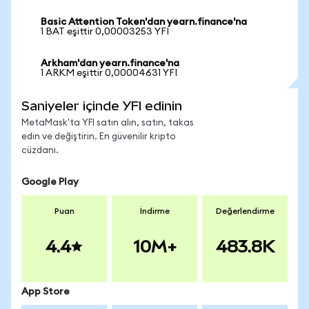
Basic Attention Token'dan yearn.finance'na
1 BAT eşittir 0,00003253 YFI
Arkham'dan yearn.finance'na
1 ARKM eşittir 0,00004631 YFI
Saniyeler içinde YFI edinin
MetaMask'ta YFI satın alın, satın, takas
edin ve değiştirin. En güvenilir kripto
cüzdanı.
Google Play
Puan
İndirme
Değerlendirme
4.4
10M+
483.8K
App Store