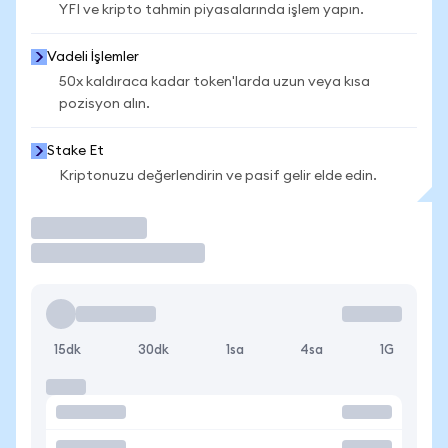
YFI ve kripto tahmin piyasalarında işlem yapın.
Vadeli İşlemler
50x kaldıraca kadar token'larda uzun veya kısa
pozisyon alın.
Stake Et
Kriptonuzu değerlendirin ve pasif gelir elde edin.
İşlem Yap
15dk
30dk
1sa
4sa
1G