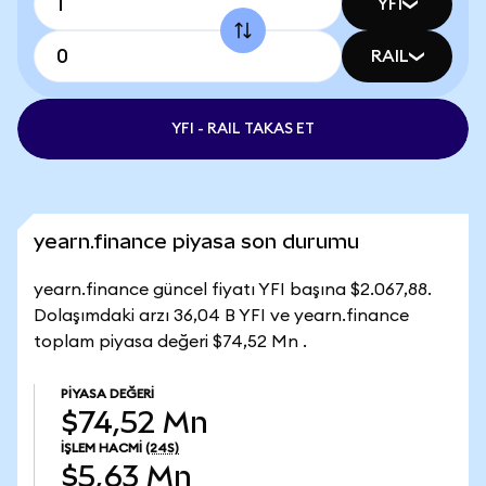
YFI
RAIL
YFI - RAIL TAKAS ET
yearn.finance piyasa son durumu
yearn.finance güncel fiyatı YFI başına $2.067,88.
Dolaşımdaki arzı 36,04 B YFI ve yearn.finance
toplam piyasa değeri $74,52 Mn .
PIYASA DEĞERI
$74,52 Mn
İŞLEM HACMI
(24S)
$5,63 Mn