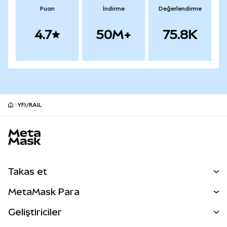
Puan
İndirme
Değerlendirme
4.7
50M+
75.8K
YFI/RAIL
MetaMask site alt bilgisi
Takas et
Takas İşlemleri
MetaMask Para
Tahmin Et
YENİ
Kripto Al
Geliştiriciler
Perps
YENİ
MetaMask Kart
Dökümantasyon