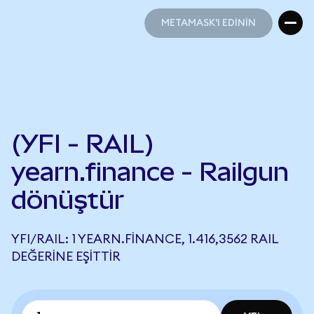
METAMASK'I EDİNİN
METAMASK'I EDİNİN
(YFI - RAIL)
yearn.finance - Railgun
dönüştür
YFI/RAIL: 1 YEARN.FINANCE, 1.416,3562 RAIL
DEĞERINE EŞITTIR