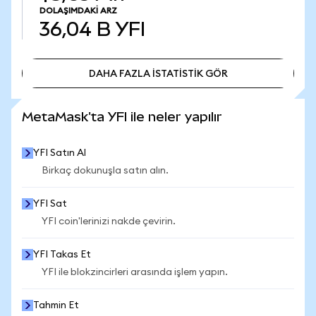
DOLAŞIMDAKI ARZ
36,04 B
YFI
DAHA FAZLA İSTATİSTİK GÖR
DAHA FAZLA İSTATİSTİK GÖR
MetaMask'ta YFI ile neler yapılır
YFI Satın Al
Birkaç dokunuşla satın alın.
YFI Sat
YFI coin'lerinizi nakde çevirin.
YFI Takas Et
YFI ile blokzincirleri arasında işlem yapın.
Tahmin Et