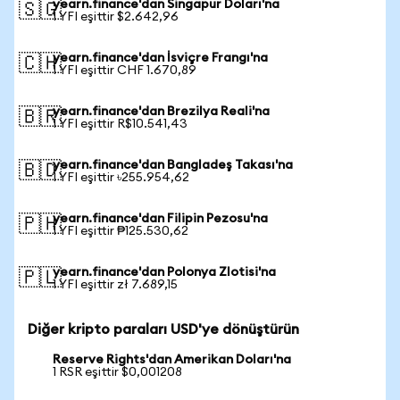
yearn.finance'dan Singapur Doları'na
🇸🇬
1 YFI eşittir $2.642,96
yearn.finance'dan İsviçre Frangı'na
🇨🇭
1 YFI eşittir CHF 1.670,89
yearn.finance'dan Brezilya Reali'na
🇧🇷
1 YFI eşittir R$10.541,43
yearn.finance'dan Bangladeş Takası'na
🇧🇩
1 YFI eşittir ৳255.954,62
yearn.finance'dan Filipin Pezosu'na
🇵🇭
1 YFI eşittir ₱125.530,62
yearn.finance'dan Polonya Zlotisi'na
🇵🇱
1 YFI eşittir zł 7.689,15
Diğer kripto paraları USD'ye dönüştürün
Reserve Rights'dan Amerikan Doları'na
1 RSR eşittir $0,001208