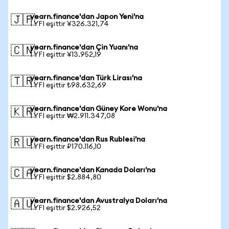
yearn.finance'dan Japon Yeni'na
🇯🇵
1 YFI eşittir ¥326.321,74
yearn.finance'dan Çin Yuanı'na
🇨🇳
1 YFI eşittir ¥13.952,19
yearn.finance'dan Türk Lirası'na
🇹🇷
1 YFI eşittir ₺98.632,69
yearn.finance'dan Güney Kore Wonu'na
🇰🇷
1 YFI eşittir ₩2.911.347,08
yearn.finance'dan Rus Rublesi'na
🇷🇺
1 YFI eşittir ₽170.116,10
yearn.finance'dan Kanada Doları'na
🇨🇦
1 YFI eşittir $2.884,80
yearn.finance'dan Avustralya Doları'na
🇦🇺
1 YFI eşittir $2.926,52