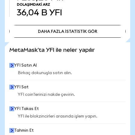
DOLAŞIMDAKI ARZ
36,04 B
YFI
DAHA FAZLA İSTATİSTİK GÖR
DAHA FAZLA İSTATİSTİK GÖR
MetaMask'ta YFI ile neler yapılır
YFI Satın Al
Birkaç dokunuşla satın alın.
YFI Sat
YFI coin'lerinizi nakde çevirin.
YFI Takas Et
YFI ile blokzincirleri arasında işlem yapın.
Tahmin Et