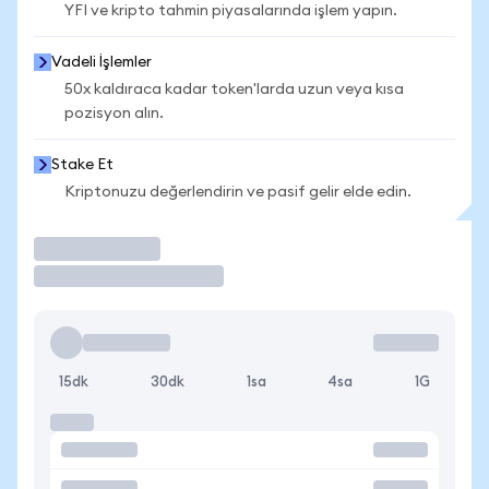
YFI ve kripto tahmin piyasalarında işlem yapın.
Vadeli İşlemler
50x kaldıraca kadar token'larda uzun veya kısa
pozisyon alın.
Stake Et
Kriptonuzu değerlendirin ve pasif gelir elde edin.
İşlem Yap
15dk
30dk
1sa
4sa
1G