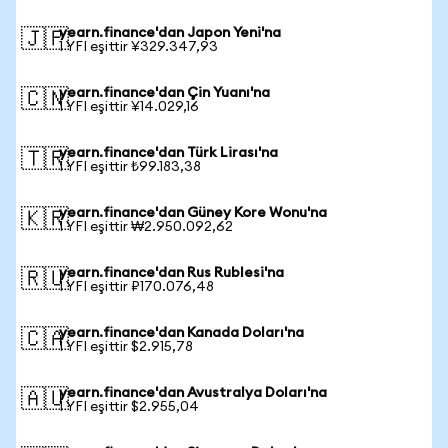
yearn.finance'dan Japon Yeni'na
🇯🇵
1 YFI eşittir ¥329.347,93
yearn.finance'dan Çin Yuanı'na
🇨🇳
1 YFI eşittir ¥14.029,16
yearn.finance'dan Türk Lirası'na
🇹🇷
1 YFI eşittir ₺99.183,38
yearn.finance'dan Güney Kore Wonu'na
🇰🇷
1 YFI eşittir ₩2.950.092,62
yearn.finance'dan Rus Rublesi'na
🇷🇺
1 YFI eşittir ₽170.076,48
yearn.finance'dan Kanada Doları'na
🇨🇦
1 YFI eşittir $2.915,78
yearn.finance'dan Avustralya Doları'na
🇦🇺
1 YFI eşittir $2.955,04