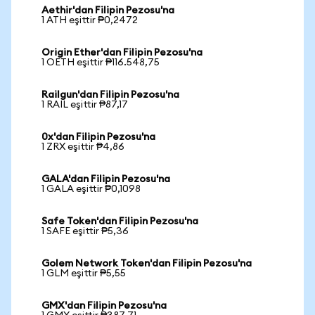
Aethir'dan Filipin Pezosu'na
1 ATH eşittir ₱0,2472
Origin Ether'dan Filipin Pezosu'na
1 OETH eşittir ₱116.548,75
Railgun'dan Filipin Pezosu'na
1 RAIL eşittir ₱87,17
0x'dan Filipin Pezosu'na
1 ZRX eşittir ₱4,86
GALA'dan Filipin Pezosu'na
1 GALA eşittir ₱0,1098
Safe Token'dan Filipin Pezosu'na
1 SAFE eşittir ₱5,36
Golem Network Token'dan Filipin Pezosu'na
1 GLM eşittir ₱5,55
GMX'dan Filipin Pezosu'na