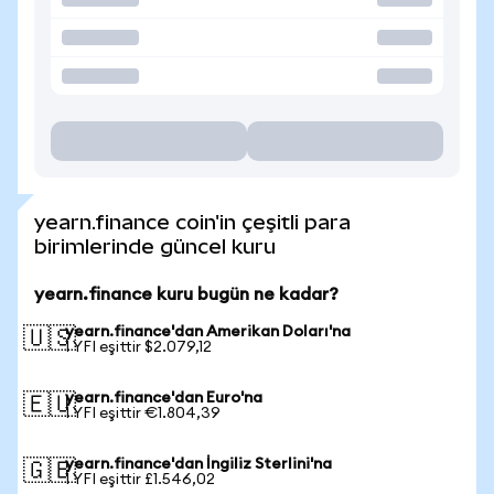
yearn.finance coin'in çeşitli para
birimlerinde güncel kuru
yearn.finance kuru bugün ne kadar?
yearn.finance'dan Amerikan Doları'na
🇺🇸
1 YFI eşittir $2.079,12
yearn.finance'dan Euro'na
🇪🇺
1 YFI eşittir €1.804,39
yearn.finance'dan İngiliz Sterlini'na
🇬🇧
1 YFI eşittir £1.546,02