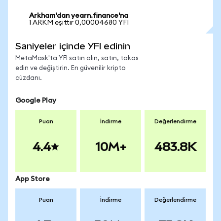
Arkham'dan yearn.finance'na
1 ARKM eşittir 0,00004680 YFI
Saniyeler içinde YFI edinin
MetaMask'ta YFI satın alın, satın, takas
edin ve değiştirin. En güvenilir kripto
cüzdanı.
Google Play
Puan
İndirme
Değerlendirme
4.4
10M+
483.8K
App Store
Puan
İndirme
Değerlendirme