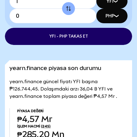
YFI
PHP
YFI - PHP TAKAS ET
yearn.finance piyasa son durumu
yearn.finance güncel fiyatı YFI başına
₱126.744,45. Dolaşımdaki arzı 36,04 B YFI ve
yearn.finance toplam piyasa değeri ₱4,57 Mr .
PIYASA DEĞERI
₱4,57 Mr
İŞLEM HACMI
(24S)
₱285,20 Mn