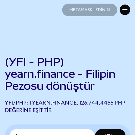
METAMASK'I EDİNİN
METAMASK'I EDİNİN
(YFI - PHP)
yearn.finance - Filipin
Pezosu dönüştür
YFI/PHP: 1 YEARN.FINANCE, 126.744,4455 PHP
DEĞERINE EŞITTIR