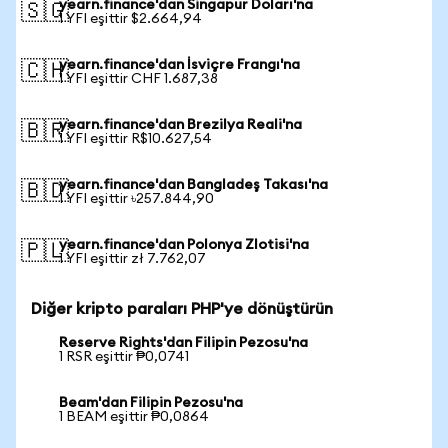
yearn.finance'dan Singapur Doları'na
🇸🇬
1 YFI eşittir $2.664,94
yearn.finance'dan İsviçre Frangı'na
🇨🇭
1 YFI eşittir CHF 1.687,38
yearn.finance'dan Brezilya Reali'na
🇧🇷
1 YFI eşittir R$10.627,54
yearn.finance'dan Bangladeş Takası'na
🇧🇩
1 YFI eşittir ৳257.844,90
yearn.finance'dan Polonya Zlotisi'na
🇵🇱
1 YFI eşittir zł 7.762,07
Diğer kripto paraları PHP'ye dönüştürün
Reserve Rights'dan Filipin Pezosu'na
1 RSR eşittir ₱0,0741
Beam'dan Filipin Pezosu'na
1 BEAM eşittir ₱0,0864