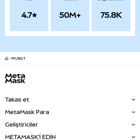
4.7
50M+
75.8K
YFI/BDT
MetaMask site alt bilgisi
Takas et
Takas İşlemleri
MetaMask Para
Tahmin Et
YENİ
Kripto Al
Geliştiriciler
Perps
YENİ
MetaMask Kart
Dökümantasyon
METAMASK'İ EDİN
RWA'lar