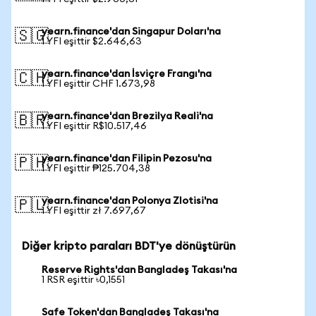
yearn.finance'dan Singapur Doları'na
🇸🇬
1 YFI eşittir $2.646,63
yearn.finance'dan İsviçre Frangı'na
🇨🇭
1 YFI eşittir CHF 1.673,98
yearn.finance'dan Brezilya Reali'na
🇧🇷
1 YFI eşittir R$10.517,46
yearn.finance'dan Filipin Pezosu'na
🇵🇭
1 YFI eşittir ₱125.704,38
yearn.finance'dan Polonya Zlotisi'na
🇵🇱
1 YFI eşittir zł 7.697,67
Diğer kripto paraları BDT'ye dönüştürün
Reserve Rights'dan Bangladeş Takası'na
1 RSR eşittir ৳0,1551
Safe Token'dan Bangladeş Takası'na