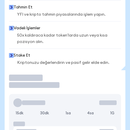
Tahmin Et
YFI ve kripto tahmin piyasalarında işlem yapın.
Vadeli İşlemler
50x kaldıraca kadar token'larda uzun veya kısa
pozisyon alın.
Stake Et
Kriptonuzu değerlendirin ve pasif gelir elde edin.
İşlem Yap
15dk
30dk
1sa
4sa
1G