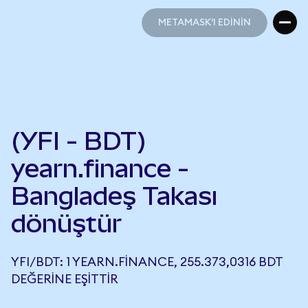
METAMASK'I EDİNİN
METAMASK'I EDİNİN
(YFI - BDT)
yearn.finance -
Bangladeş Takası
dönüştür
YFI/BDT: 1 YEARN.FINANCE, 255.373,0316 BDT
DEĞERINE EŞITTIR