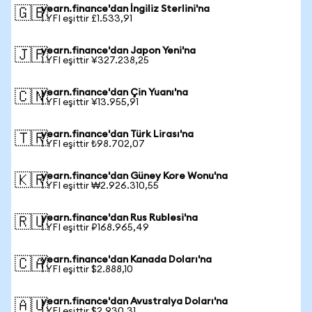
yearn.finance'dan İngiliz Sterlini'na
🇬🇧
1 YFI eşittir £1.533,91
yearn.finance'dan Japon Yeni'na
🇯🇵
1 YFI eşittir ¥327.238,25
yearn.finance'dan Çin Yuanı'na
🇨🇳
1 YFI eşittir ¥13.955,91
yearn.finance'dan Türk Lirası'na
🇹🇷
1 YFI eşittir ₺98.702,07
yearn.finance'dan Güney Kore Wonu'na
🇰🇷
1 YFI eşittir ₩2.926.310,55
yearn.finance'dan Rus Rublesi'na
🇷🇺
1 YFI eşittir ₽168.965,49
yearn.finance'dan Kanada Doları'na
🇨🇦
1 YFI eşittir $2.888,10
yearn.finance'dan Avustralya Doları'na
🇦🇺
1 YFI eşittir $2.930,31