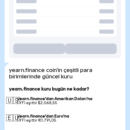
yearn.finance coin'in çeşitli para
birimlerinde güncel kuru
yearn.finance kuru bugün ne kadar?
yearn.finance'dan Amerikan Doları'na
🇺🇸
1 YFI eşittir $2.068,55
yearn.finance'dan Euro'na
🇪🇺
1 YFI eşittir €1.791,05