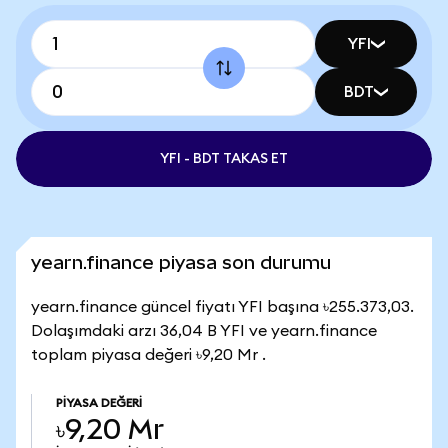
YFI
BDT
YFI - BDT TAKAS ET
yearn.finance piyasa son durumu
yearn.finance güncel fiyatı YFI başına ৳255.373,03.
Dolaşımdaki arzı 36,04 B YFI ve yearn.finance
toplam piyasa değeri ৳9,20 Mr .
PIYASA DEĞERI
৳9,20 Mr