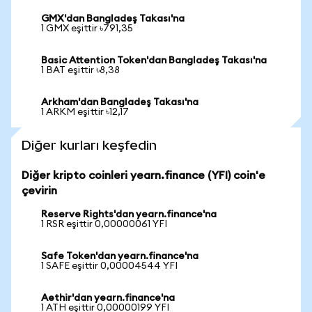
GMX'dan Bangladeş Takası'na
1 GMX eşittir ৳791,35
Basic Attention Token'dan Bangladeş Takası'na
1 BAT eşittir ৳8,38
Arkham'dan Bangladeş Takası'na
1 ARKM eşittir ৳12,17
Diğer kurları keşfedin
Diğer kripto coinleri yearn.finance (YFI) coin'e
çevirin
Reserve Rights'dan yearn.finance'na
1 RSR eşittir 0,00000061 YFI
Safe Token'dan yearn.finance'na
1 SAFE eşittir 0,00004544 YFI
Aethir'dan yearn.finance'na
1 ATH eşittir 0,00000199 YFI