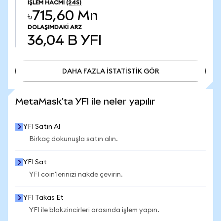
İŞLEM HACMI
(24S)
৳715,60 Mn
DOLAŞIMDAKI ARZ
36,04 B
YFI
DAHA FAZLA İSTATİSTİK GÖR
DAHA FAZLA İSTATİSTİK GÖR
MetaMask'ta YFI ile neler yapılır
YFI Satın Al
Birkaç dokunuşla satın alın.
YFI Sat
YFI coin'lerinizi nakde çevirin.
YFI Takas Et
YFI ile blokzincirleri arasında işlem yapın.