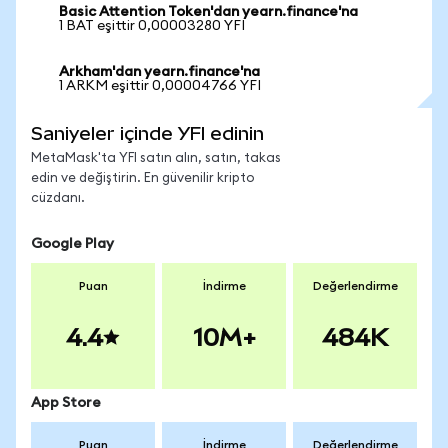
Basic Attention Token'dan yearn.finance'na
1 BAT eşittir 0,00003280 YFI
Arkham'dan yearn.finance'na
1 ARKM eşittir 0,00004766 YFI
Saniyeler içinde YFI edinin
MetaMask'ta YFI satın alın, satın, takas
edin ve değiştirin. En güvenilir kripto
cüzdanı.
Google Play
Puan
İndirme
Değerlendirme
4.4
10M+
484K
App Store
Puan
İndirme
Değerlendirme