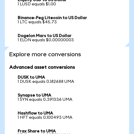
Liquity USD to US Dollar
1 LUSD equals $1.00
Binance-Peg Litecoin to US Dollar
1 LTC equals $45.73
Dogelon Mars to US Dollar
1 ELON equals $0.00000003
Explore more conversions
Advanced asset conversions
DUSK to UMA
1 DUSK equals 0.182688 UMA
Synapse to UMA
1 SYN equals 0.391336 UMA
Hashflow to UMA
1 HFT equals 0.100493 UMA
Frax Share to UMA