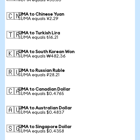
1 UMA equals ¥53.83
UMA to Chinese Yuan
🇨🇳
1 UMA equals ¥2.29
UMA to Turkish Lira
🇹🇷
1 UMA equals ₺16.21
UMA to South Korean Won
🇰🇷
1 UMA equals ₩482.36
UMA to Russian Ruble
🇷🇺
1 UMA equals ₽28.21
UMA to Canadian Dollar
🇨🇦
1 UMA equals $0.4765
UMA to Australian Dollar
🇦🇺
1 UMA equals $0.4837
UMA to Singapore Dollar
🇸🇬
1 UMA equals $0.4358