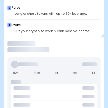
Perps
Long or short tokens with up to 50x leverage.
Stake
Put your crypto to work & earn passive income.
Trade
15m
30m
1H
4H
1D