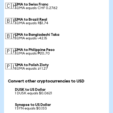
UMA to Swiss Franc
🇨🇭
1 UMA equals CHF 0.2762
UMA to Brazil Real
🇧🇷
1 UMA equals R$1.74
UMA to Bangladeshi Taka
🇧🇩
1 UMA equals ৳42.15
UMA to Philippine Peso
🇵🇭
1 UMA equals ₱20.70
UMA to Polish Zloty
🇵🇱
1 UMA equals zł 1.27
Convert other cryptocurrencies to USD
DUSK to US Dollar
1 DUSK equals $0.0621
Synapse to US Dollar
1 SYN equals $0.133