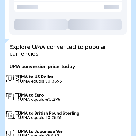
Explore UMA converted to popular
currencies
UMA conversion price today
UMA to US Dollar
🇺🇸
1 UMA equals $0.3399
UMA to Euro
🇪🇺
1 UMA equals €0.295
UMA to British Pound Sterling
🇬🇧
1 UMA equals £0.2526
UMA to Japanese Yen
🇯🇵