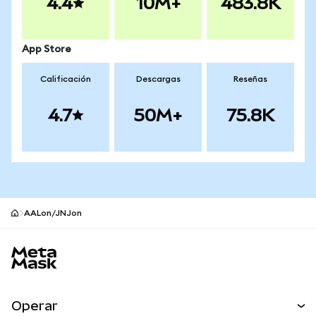
4.4
10M+
483.8K
App Store
Calificación
Descargas
Reseñas
4.7
50M+
75.8K
AALon/JNJon
Pie de página del sitio MetaMask
Operar