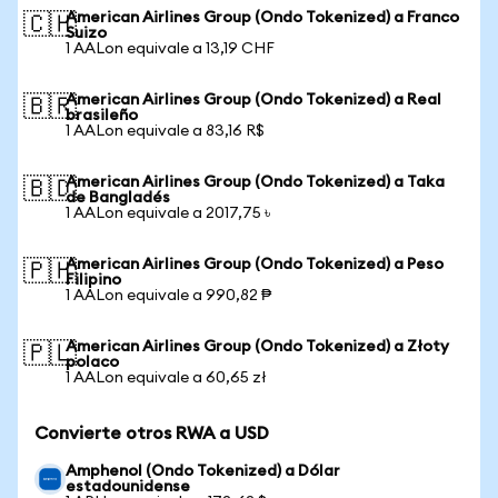
American Airlines Group (Ondo Tokenized) a Franco
🇨🇭
Suizo
1 AALon equivale a 13,19 CHF
American Airlines Group (Ondo Tokenized) a Real
🇧🇷
brasileño
1 AALon equivale a 83,16 R$
American Airlines Group (Ondo Tokenized) a Taka
🇧🇩
de Bangladés
1 AALon equivale a 2017,75 ৳
American Airlines Group (Ondo Tokenized) a Peso
🇵🇭
Filipino
1 AALon equivale a 990,82 ₱
American Airlines Group (Ondo Tokenized) a Złoty
🇵🇱
polaco
1 AALon equivale a 60,65 zł
Convierte otros RWA a USD
Amphenol (Ondo Tokenized) a Dólar
estadounidense