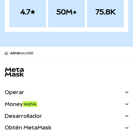
4.7
50M+
75.8K
ABNBon/USD
Pie de página del sitio MetaMask
Operar
Canjear
Money
NUEVA
Predecir
NUEVA
Comprar
Desarrollador
Perps
NUEVA
Tarjeta
Ver los documentos
Obtén MetaMask
Activos del mundo real
mUSD
NUEVA
Panel