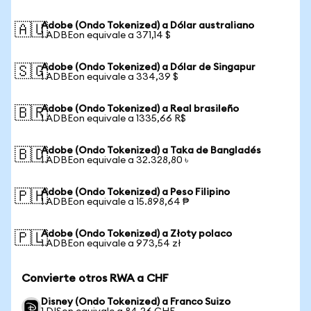
Adobe (Ondo Tokenized) a Dólar australiano
🇦🇺
1 ADBEon equivale a 371,14 $
Adobe (Ondo Tokenized) a Dólar de Singapur
🇸🇬
1 ADBEon equivale a 334,39 $
Adobe (Ondo Tokenized) a Real brasileño
🇧🇷
1 ADBEon equivale a 1335,66 R$
Adobe (Ondo Tokenized) a Taka de Bangladés
🇧🇩
1 ADBEon equivale a 32.328,80 ৳
Adobe (Ondo Tokenized) a Peso Filipino
🇵🇭
1 ADBEon equivale a 15.898,64 ₱
Adobe (Ondo Tokenized) a Złoty polaco
🇵🇱
1 ADBEon equivale a 973,54 zł
Convierte otros RWA a CHF
Disney (Ondo Tokenized) a Franco Suizo