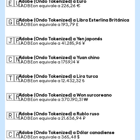
Adobe (Ondo Tokenized) a Euro
🇪🇺
1 ADBEon equivale a 226,26 €
Adobe (Ondo Tokenized) a Libra Esterlina Británica
🇬🇧
1 ADBEon equivale a 193,79 £
Adobe (Ondo Tokenized) a Yen japonés
🇯🇵
1 ADBEon equivale a 41.285,96 ¥
Adobe (Ondo Tokenized) a Yuan chino
🇨🇳
1 ADBEon equivale a 1759,14 ¥
Adobe (Ondo Tokenized) a Lira turca
🇹🇷
1 ADBEon equivale a 12.432,32 ₺
Adobe (Ondo Tokenized) a Won surcoreano
🇰🇷
1 ADBEon equivale a 370.190,31 ₩
Adobe (Ondo Tokenized) a Rublo ruso
🇷🇺
1 ADBEon equivale a 21.636,94 ₽
Adobe (Ondo Tokenized) a Dólar canadiense
🇨🇦
1 ADBEon equivale a 365,48 $