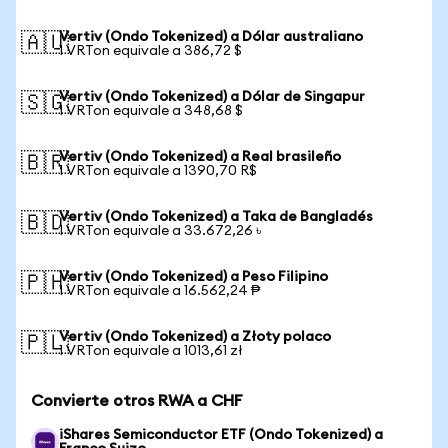
Vertiv (Ondo Tokenized) a Dólar australiano
🇦🇺
1 VRTon equivale a 386,72 $
Vertiv (Ondo Tokenized) a Dólar de Singapur
🇸🇬
1 VRTon equivale a 348,68 $
Vertiv (Ondo Tokenized) a Real brasileño
🇧🇷
1 VRTon equivale a 1390,70 R$
Vertiv (Ondo Tokenized) a Taka de Bangladés
🇧🇩
1 VRTon equivale a 33.672,26 ৳
Vertiv (Ondo Tokenized) a Peso Filipino
🇵🇭
1 VRTon equivale a 16.562,24 ₱
Vertiv (Ondo Tokenized) a Złoty polaco
🇵🇱
1 VRTon equivale a 1013,61 zł
Convierte otros RWA a CHF
iShares Semiconductor ETF (Ondo Tokenized) a