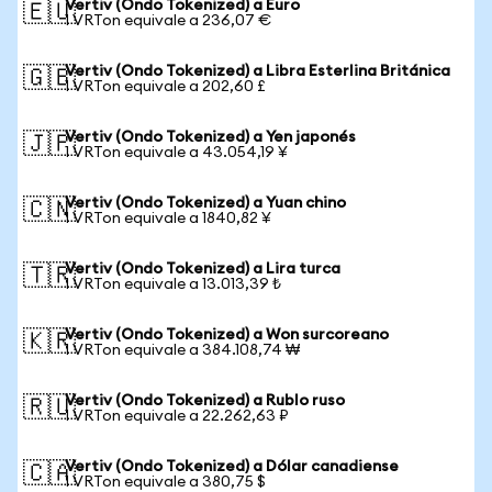
Vertiv (Ondo Tokenized) a Euro
🇪🇺
1 VRTon equivale a 236,07 €
Vertiv (Ondo Tokenized) a Libra Esterlina Británica
🇬🇧
1 VRTon equivale a 202,60 £
Vertiv (Ondo Tokenized) a Yen japonés
🇯🇵
1 VRTon equivale a 43.054,19 ¥
Vertiv (Ondo Tokenized) a Yuan chino
🇨🇳
1 VRTon equivale a 1840,82 ¥
Vertiv (Ondo Tokenized) a Lira turca
🇹🇷
1 VRTon equivale a 13.013,39 ₺
Vertiv (Ondo Tokenized) a Won surcoreano
🇰🇷
1 VRTon equivale a 384.108,74 ₩
Vertiv (Ondo Tokenized) a Rublo ruso
🇷🇺
1 VRTon equivale a 22.262,63 ₽
Vertiv (Ondo Tokenized) a Dólar canadiense
🇨🇦
1 VRTon equivale a 380,75 $