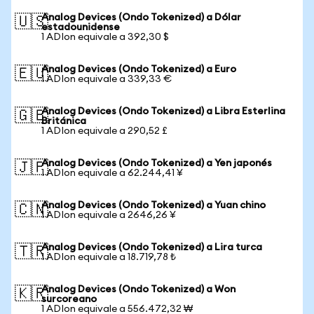
Analog Devices (Ondo Tokenized) a Dólar
🇺🇸
estadounidense
1 ADIon equivale a 392,30 $
Analog Devices (Ondo Tokenized) a Euro
🇪🇺
1 ADIon equivale a 339,33 €
Analog Devices (Ondo Tokenized) a Libra Esterlina
🇬🇧
Británica
1 ADIon equivale a 290,52 £
Analog Devices (Ondo Tokenized) a Yen japonés
🇯🇵
1 ADIon equivale a 62.244,41 ¥
Analog Devices (Ondo Tokenized) a Yuan chino
🇨🇳
1 ADIon equivale a 2646,26 ¥
Analog Devices (Ondo Tokenized) a Lira turca
🇹🇷
1 ADIon equivale a 18.719,78 ₺
Analog Devices (Ondo Tokenized) a Won
🇰🇷
surcoreano
1 ADIon equivale a 556.472,32 ₩