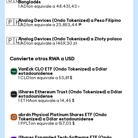
🇧🇩
Bangladés
1 ADIon equivale a 48.431,43 ৳
Analog Devices (Ondo Tokenized) a Peso Filipino
🇵🇭
1 ADIon equivale a 23.853,44 ₱
Analog Devices (Ondo Tokenized) a Złoty polaco
🇵🇱
1 ADIon equivale a 1459,30 zł
Convierte otros RWA a USD
VanEck CLO ETF (Ondo Tokenized) a Dólar
estadounidense
1 CLOIon equivale a 53,81 $
iShares Ethereum Trust (Ondo Tokenized) a Dólar
estadounidense
1 ETHAon equivale a 14,45 $
abrdn Physical Platinum Shares ETF (Ondo
Tokenized) a Dólar estadounidense
1 PPLTon equivale a 157,03 $
iShares Expanded Tech-Software ETF (Ondo