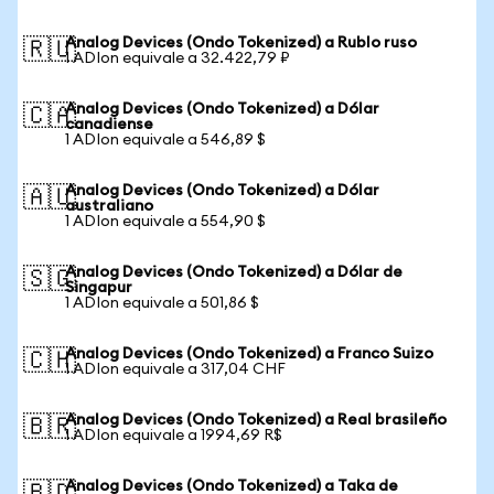
Analog Devices (Ondo Tokenized) a Rublo ruso
🇷🇺
1 ADIon equivale a 32.422,79 ₽
Analog Devices (Ondo Tokenized) a Dólar
🇨🇦
canadiense
1 ADIon equivale a 546,89 $
Analog Devices (Ondo Tokenized) a Dólar
🇦🇺
australiano
1 ADIon equivale a 554,90 $
Analog Devices (Ondo Tokenized) a Dólar de
🇸🇬
Singapur
1 ADIon equivale a 501,86 $
Analog Devices (Ondo Tokenized) a Franco Suizo
🇨🇭
1 ADIon equivale a 317,04 CHF
Analog Devices (Ondo Tokenized) a Real brasileño
🇧🇷
1 ADIon equivale a 1994,69 R$
Analog Devices (Ondo Tokenized) a Taka de