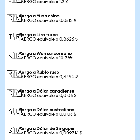
1 AERGO equivale a 1,2 ¥
Aergo a Yuan chino
🇨🇳
1 AERGO equivale a 0,0513 ¥
Aergo a Lira turca
🇹🇷
1 AERGO equivale a 0,3626 ₺
Aergo a Won surcoreano
🇰🇷
1 AERGO equivale a 10,7 ₩
Aergo a Rublo ruso
🇷🇺
1 AERGO equivale a 0,6254 ₽
Aergo a Dólar canadiense
🇨🇦
1 AERGO equivale a 0,0106 $
Aergo a Dólar australiano
🇦🇺
1 AERGO equivale a 0,0108 $
Aergo a Dólar de Singapur
🇸🇬
1 AERGO equivale a 0,009716 $