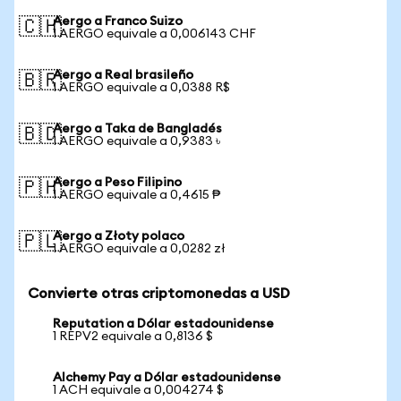
Aergo a Franco Suizo
🇨🇭
1 AERGO equivale a 0,006143 CHF
Aergo a Real brasileño
🇧🇷
1 AERGO equivale a 0,0388 R$
Aergo a Taka de Bangladés
🇧🇩
1 AERGO equivale a 0,9383 ৳
Aergo a Peso Filipino
🇵🇭
1 AERGO equivale a 0,4615 ₱
Aergo a Złoty polaco
🇵🇱
1 AERGO equivale a 0,0282 zł
Convierte otras criptomonedas a USD
Reputation a Dólar estadounidense
1 REPV2 equivale a 0,8136 $
Alchemy Pay a Dólar estadounidense
1 ACH equivale a 0,004274 $