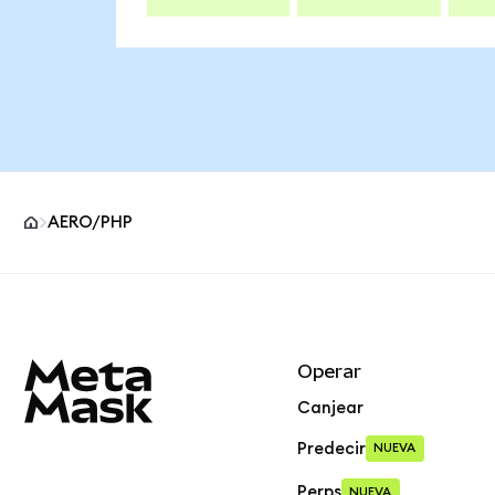
AERO/PHP
Pie de página del sitio MetaMask
Operar
Canjear
Predecir
NUEVA
Perps
NUEVA