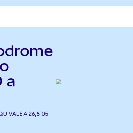
rodrome
so
O a
UIVALE A 26,8105