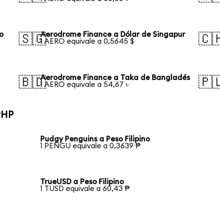
o
Aerodrome Finance a Dólar de Singapur
🇸🇬
🇨
1 AERO equivale a 0,5645 $
Aerodrome Finance a Taka de Bangladés
🇧🇩
🇵
1 AERO equivale a 54,67 ৳
PHP
Pudgy Penguins a Peso Filipino
1 PENGU equivale a 0,3639 ₱
TrueUSD a Peso Filipino
1 TUSD equivale a 60,43 ₱