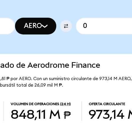
AERO
rcado de Aerodrome Finance
,81 ₱ por AERO. Con un suministro circulante de 973,14 M AERO, 
ursátil total de 26,09 mil M ₱.
VOLUMEN DE OPERACIONES
(24 H)
OFERTA CIRCULANTE
848,11 M ₱
973,14