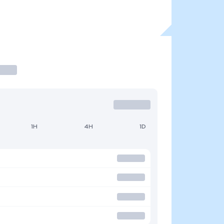
1H
4H
1D