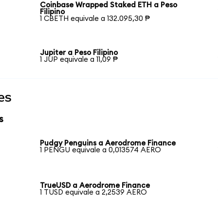
Coinbase Wrapped Staked ETH a Peso
Filipino
1 CBETH equivale a 132.095,30 ₱
Jupiter a Peso Filipino
1 JUP equivale a 11,09 ₱
es
s
Pudgy Penguins a Aerodrome Finance
1 PENGU equivale a 0,013574 AERO
TrueUSD a Aerodrome Finance
1 TUSD equivale a 2,2539 AERO