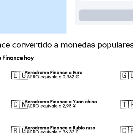
ce convertido a monedas populare
 Finance hoy
Aerodrome Finance a Euro
🇪🇺
🇬
1 AERO equivale a 0,382 €
Aerodrome Finance a Yuan chino
🇨🇳
🇹
1 AERO equivale a 2,98 ¥
Aerodrome Finance a Rublo ruso
🇷🇺
🇨
1 AERO equivale a 36,33 ₽