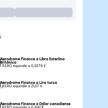
s
Aerodrome Finance a Libra Esterlina

Británica
1 AERO equivale a 0,3274 £
Aerodrome Finance a Lira turca

1 AERO equivale a 21,07 ₺
Aerodrome Finance a Dólar canadiense

1 AERO equivale a 0,6161 $