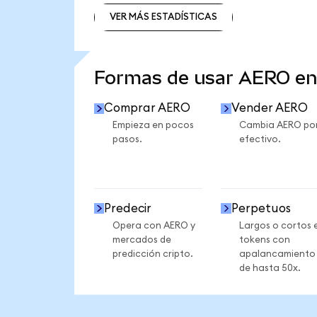
VER MÁS ESTADÍSTICAS
VER MÁS ESTADÍSTICAS
Formas de usar AERO e
Comprar AERO
Vender AERO
Empieza en pocos
Cambia AERO po
pasos.
efectivo.
Predecir
Perpetuos
Opera con AERO y
Largos o cortos 
mercados de
tokens con
predicción cripto.
apalancamiento
de hasta 50x.