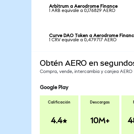
Arbitrum a Aerodrome Finance
1 ARB equivale a 0,176829 AERO
Curve DAO Token a Aerodrome Finan
1 CRV equivale a 0,479717 AERO
Obtén AERO en segundo
Compra, vende, intercambia y canjea AERO e
Google Play
Calificación
Descargas
4.4
10M+
4