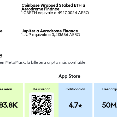
Coinbase Wrapped Staked ETH a
Aerodrome Finance
1 CBETH equivale a 4927,0024 AERO
ce
Jupiter a Aerodrome Finance
1 JUP equivale a 0,413656 AERO
s
n MetaMask, la billetera cripto más confiable.
App Store
Reseñas
Descargar
Calificación
Descarg
83.8K
4.7
50M