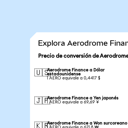
Explora Aerodrome Finan
Precio de conversión de Aerodrome
Aerodrome Finance a Dólar
🇺🇸
estadounidense
1 AERO equivale a 0,4417 $
Aerodrome Finance a Yen japonés
🇯🇵
1 AERO equivale a 69,69 ¥
Aerodrome Finance a Won surcoreano
🇰🇷
1 AERO equivale a 621,8 ₩