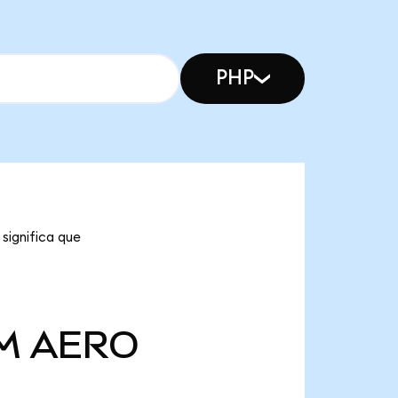
PHP
significa que
 M
AERO