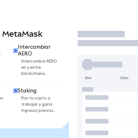
n MetaMask
Operar
Intercambiar
AERO
r
Intercambia AERO
en y entre
blockchains.
15m
30m
Staking
en
Pon tu cripto a
trabajar y gana
ingresos pasivos.