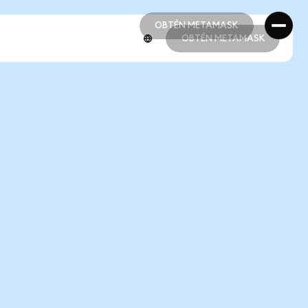
OBTÉN METAMASK
OBTÉN METAMASK
OBTÉN METAMASK
OBTÉN METAMASK