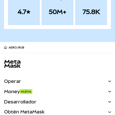
4.7
50M+
75.8K
AERO/RUB
Pie de página del sitio MetaMask
Operar
Canjear
Money
NUEVA
Predecir
NUEVA
Comprar
Desarrollador
Perps
NUEVA
Tarjeta
Ver los documentos
Obtén MetaMask
Activos del mundo real