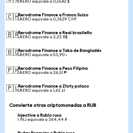
1 AERO equivale a 0,5582 $
Aerodrome Finance a Franco Suizo
🇨🇭
1 AERO equivale a 0,3529 CHF
Aerodrome Finance a Real brasileño
🇧🇷
1 AERO equivale a 2,23 R$
Aerodrome Finance a Taka de Bangladés
🇧🇩
1 AERO equivale a 53,90 ৳
Aerodrome Finance a Peso Filipino
🇵🇭
1 AERO equivale a 26,51 ₱
Aerodrome Finance a Złoty polaco
🇵🇱
1 AERO equivale a 1,62 zł
Convierte otras criptomonedas a RUB
Injective a Rublo ruso
1 INJ equivale a 364,44 ₽