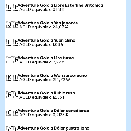
Adventure Gold a Libra Esterlina Británica
🇬🇧
1 AGLD equivale a 0,113 £
Adventure Gold a Yen japonés
🇯🇵
1 AGLD equivale a 24,07 ¥
Adventure Gold a Yuan chino
🇨🇳
1 AGLD equivale a 1,03 ¥
Adventure Gold a Lira turca
🇹🇷
1 AGLD equivale a 7,27 ₺
Adventure Gold a Won surcoreano
🇰🇷
1 AGLD equivale a 214,72 ₩
Adventure Gold a Rublo ruso
🇷🇺
1 AGLD equivale a 12,55 ₽
Adventure Gold a Dólar canadiense
🇨🇦
1 AGLD equivale a 0,2128 $
Adventure Gold a Dólar australiano
🇦🇺