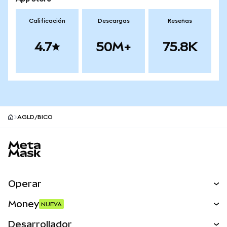
Calificación
Descargas
Reseñas
4.7
50M+
75.8K
AGLD/BICO
Pie de página del sitio MetaMask
Operar
Canjear
Money
NUEVA
Predecir
NUEVA
Comprar
Desarrollador