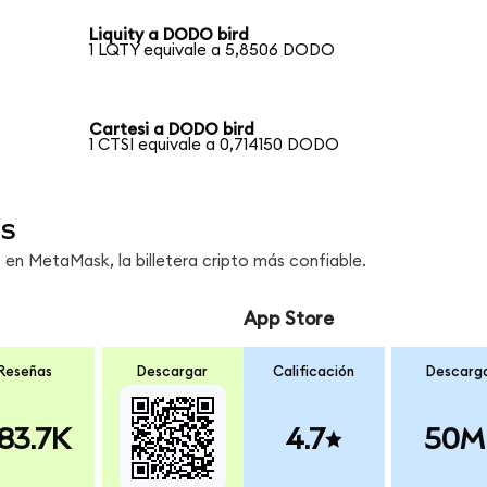
Liquity a DODO bird
1 LQTY equivale a 5,8506 DODO
Cartesi a DODO bird
1 CTSI equivale a 0,714150 DODO
s
n MetaMask, la billetera cripto más confiable.
App Store
Reseñas
Descargar
Calificación
Descarg
83.7K
4.7
50M