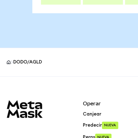
DODO/AGLD
Pie de página del sitio MetaMask
Operar
Canjear
Predecir
NUEVA
Perps
NUEVA