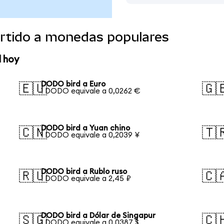
rtido a monedas populares
 hoy
DODO bird a Euro
🇪🇺
🇬
1 DODO equivale a 0,0262 €
DODO bird a Yuan chino
🇨🇳
🇹
1 DODO equivale a 0,2039 ¥
DODO bird a Rublo ruso
🇷🇺
🇨
1 DODO equivale a 2,45 ₽
DODO bird a Dólar de Singapur
🇸🇬
🇨
1 DODO equivale a 0,0387 $