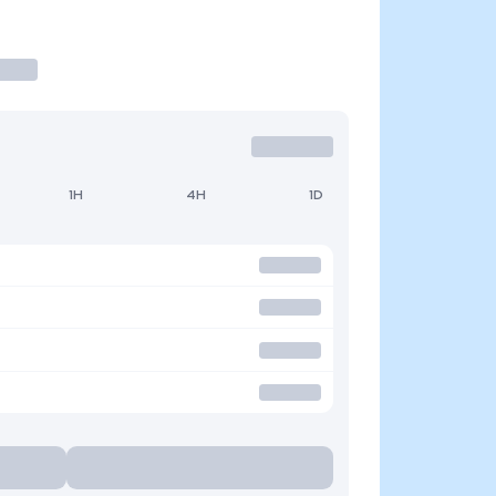
1H
4H
1D