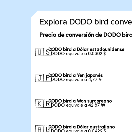
Explora DODO bird conve
Precio de conversión de DODO bird
DODO bird a Dólar estadounidense
🇺🇸
1 DODO equivale a 0,0302 $
DODO bird a Yen japonés
🇯🇵
1 DODO equivale a 4,77 ¥
DODO bird a Won surcoreano
🇰🇷
1 DODO equivale a 42,87 ₩
DODO bird a Dólar australiano
🇦🇺
1 DODO equivale a 0,0429 $