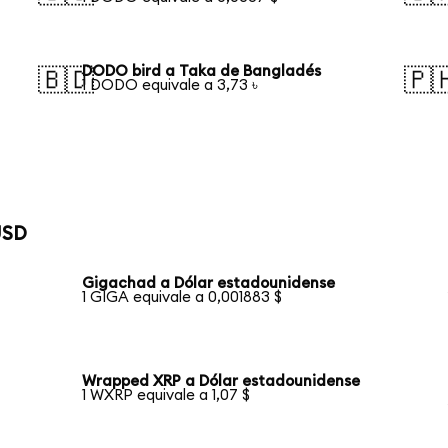
DODO bird a Taka de Bangladés
🇧🇩
🇵
1 DODO equivale a 3,73 ৳
USD
Gigachad a Dólar estadounidense
1 GIGA equivale a 0,001883 $
Wrapped XRP a Dólar estadounidense
1 WXRP equivale a 1,07 $