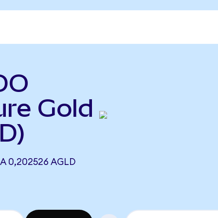
ODO
ure Gold
D)
A 0,202526 AGLD