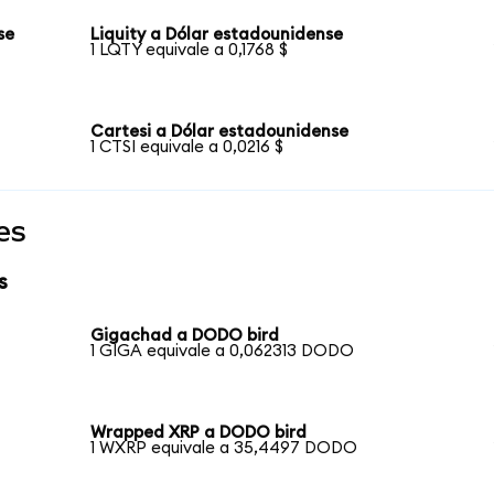
se
Liquity a Dólar estadounidense
1 LQTY equivale a 0,1768 $
Cartesi a Dólar estadounidense
1 CTSI equivale a 0,0216 $
es
s
Gigachad a DODO bird
1 GIGA equivale a 0,062313 DODO
Wrapped XRP a DODO bird
1 WXRP equivale a 35,4497 DODO