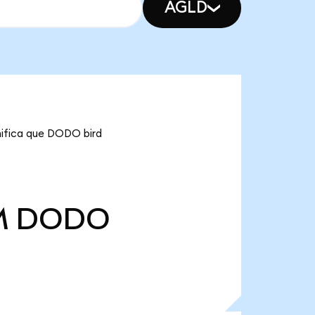
AGLD
nifica que DODO bird
M
DODO