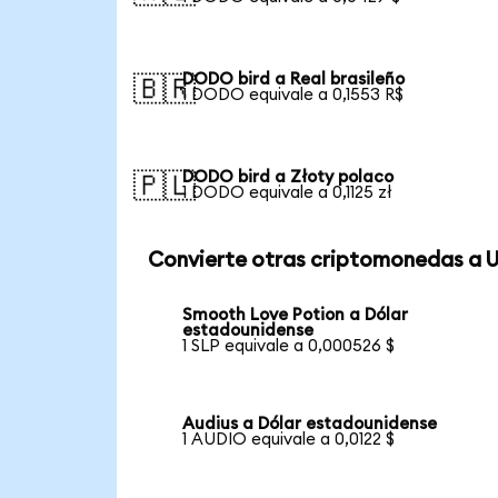
DODO bird a Real brasileño
🇧🇷
1 DODO equivale a 0,1553 R$
DODO bird a Złoty polaco
🇵🇱
1 DODO equivale a 0,1125 zł
Convierte otras criptomonedas a 
Smooth Love Potion a Dólar
estadounidense
1 SLP equivale a 0,000526 $
Audius a Dólar estadounidense
1 AUDIO equivale a 0,0122 $