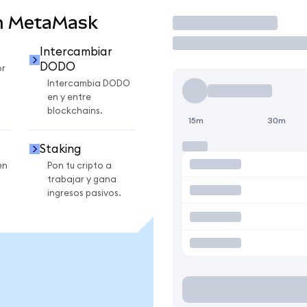
n MetaMask
Operar
Intercambiar
DODO
r
Intercambia DODO
en y entre
blockchains.
15m
30m
Staking
en
Pon tu cripto a
trabajar y gana
ingresos pasivos.