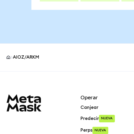
AIOZ/ARKM
Pie de página del sitio MetaMask
Operar
Canjear
Predecir
NUEVA
Perps
NUEVA