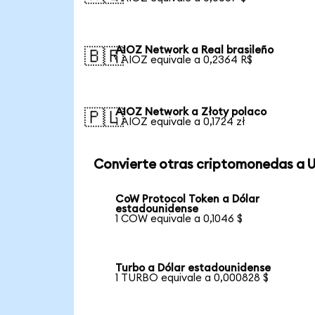
AIOZ Network a Real brasileño
🇧🇷
1 AIOZ equivale a 0,2364 R$
AIOZ Network a Złoty polaco
🇵🇱
1 AIOZ equivale a 0,1724 zł
Convierte otras criptomonedas a 
CoW Protocol Token a Dólar
estadounidense
1 COW equivale a 0,1046 $
Turbo a Dólar estadounidense
1 TURBO equivale a 0,000828 $