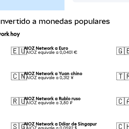
nvertido a monedas populares
work hoy
AIOZ Network a Euro
🇪🇺
🇬
1 AIOZ equivale a 0,0401 €
AIOZ Network a Yuan chino
🇨🇳
🇹
1 AIOZ equivale a 0,312 ¥
AIOZ Network a Rublo ruso
🇷🇺
🇨
1 AIOZ equivale a 3,80 ₽
AIOZ Network a Dólar de Singapur
🇸🇬
🇨
1 AIOZ equivale a 0,0592 $