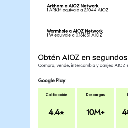
Arkham a AIOZ Network
1 ARKM equivale a 2,1044 AIOZ
Wormhole a AIOZ Network
1 W equivale a 0,181651 AIOZ
Obtén AIOZ en segundos
Compra, vende, intercambia y canjea AIOZ en
Google Play
Calificación
Descargas
4.4
10M+
4