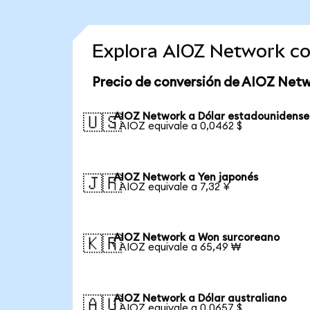
Explora AIOZ Network co
Precio de conversión de AIOZ Net
AIOZ Network a Dólar estadounidense
🇺🇸
1 AIOZ equivale a 0,0462 $
AIOZ Network a Yen japonés
🇯🇵
1 AIOZ equivale a 7,32 ¥
AIOZ Network a Won surcoreano
🇰🇷
1 AIOZ equivale a 65,49 ₩
AIOZ Network a Dólar australiano
🇦🇺
1 AIOZ equivale a 0,0657 $