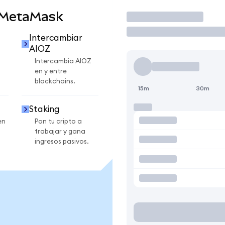
 MetaMask
Operar
Intercambiar
AIOZ
Intercambia AIOZ
en y entre
blockchains.
15m
30m
Staking
en
Pon tu cripto a
trabajar y gana
ingresos pasivos.