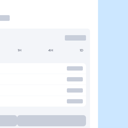
1H
4H
1D