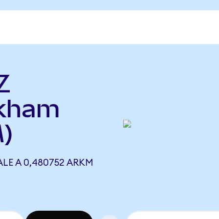
Z
rkham
)
LE A 0,480752 ARKM