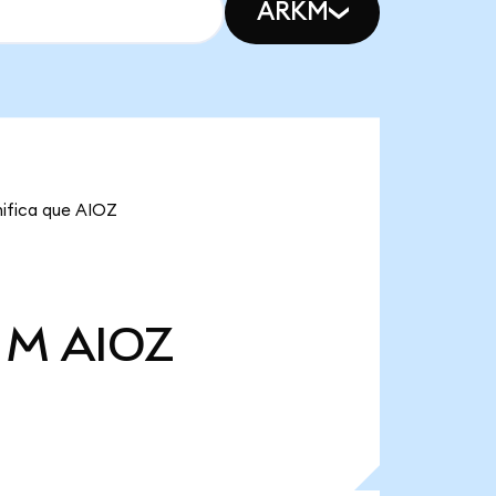
ARKM
nifica que AIOZ
2 M
AIOZ