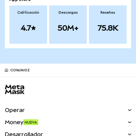
Calificación
Descargas
Reseñas
4.7
50M+
75.8K
COW/AIOZ
Pie de página del sitio MetaMask
Operar
Canjear
Money
NUEVA
Predecir
NUEVA
Comprar
Desarrollador