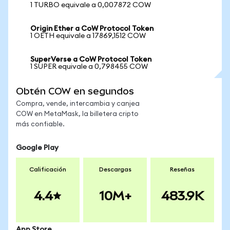
1 TURBO equivale a 0,007872 COW
Origin Ether a CoW Protocol Token
1 OETH equivale a 17869,1512 COW
SuperVerse a CoW Protocol Token
1 SUPER equivale a 0,798455 COW
Obtén COW en segundos
Compra, vende, intercambia y canjea
COW en MetaMask, la billetera cripto
más confiable.
Google Play
Calificación
Descargas
Reseñas
4.4
10M+
483.9K
App Store