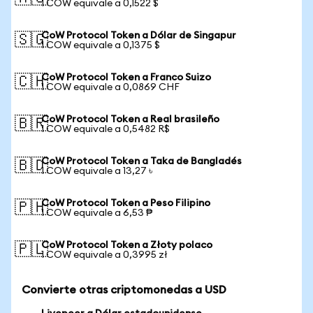
1 COW equivale a 0,1522 $
CoW Protocol Token a Dólar de Singapur
🇸🇬
1 COW equivale a 0,1375 $
CoW Protocol Token a Franco Suizo
🇨🇭
1 COW equivale a 0,0869 CHF
CoW Protocol Token a Real brasileño
🇧🇷
1 COW equivale a 0,5482 R$
CoW Protocol Token a Taka de Bangladés
🇧🇩
1 COW equivale a 13,27 ৳
CoW Protocol Token a Peso Filipino
🇵🇭
1 COW equivale a 6,53 ₱
CoW Protocol Token a Złoty polaco
🇵🇱
1 COW equivale a 0,3995 zł
Convierte otras criptomonedas a USD