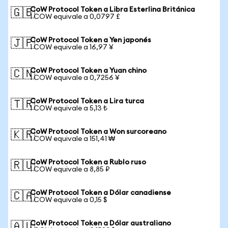
CoW Protocol Token a Libra Esterlina Británica
🇬🇧
1 COW equivale a 0,0797 £
CoW Protocol Token a Yen japonés
🇯🇵
1 COW equivale a 16,97 ¥
CoW Protocol Token a Yuan chino
🇨🇳
1 COW equivale a 0,7256 ¥
CoW Protocol Token a Lira turca
🇹🇷
1 COW equivale a 5,13 ₺
CoW Protocol Token a Won surcoreano
🇰🇷
1 COW equivale a 151,41 ₩
CoW Protocol Token a Rublo ruso
🇷🇺
1 COW equivale a 8,85 ₽
CoW Protocol Token a Dólar canadiense
🇨🇦
1 COW equivale a 0,15 $
CoW Protocol Token a Dólar australiano
🇦🇺