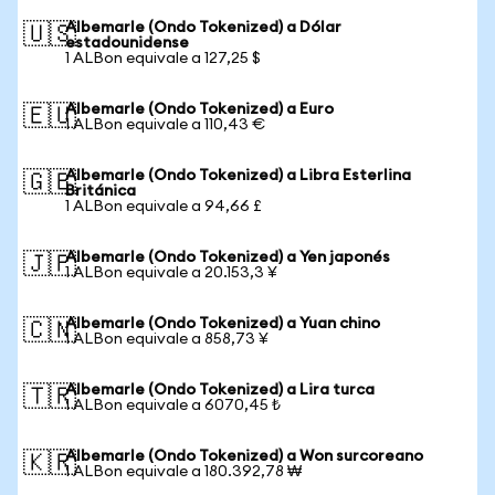
Albemarle (Ondo Tokenized) a Dólar
🇺🇸
estadounidense
1 ALBon equivale a 127,25 $
Albemarle (Ondo Tokenized) a Euro
🇪🇺
1 ALBon equivale a 110,43 €
Albemarle (Ondo Tokenized) a Libra Esterlina
🇬🇧
Británica
1 ALBon equivale a 94,66 £
Albemarle (Ondo Tokenized) a Yen japonés
🇯🇵
1 ALBon equivale a 20.153,3 ¥
Albemarle (Ondo Tokenized) a Yuan chino
🇨🇳
1 ALBon equivale a 858,73 ¥
Albemarle (Ondo Tokenized) a Lira turca
🇹🇷
1 ALBon equivale a 6070,45 ₺
Albemarle (Ondo Tokenized) a Won surcoreano
🇰🇷
1 ALBon equivale a 180.392,78 ₩