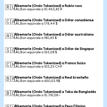
Albemarle (Ondo Tokenized) a Rublo ruso
🇷🇺
1 ALBon equivale a 10.453,82 ₽
Albemarle (Ondo Tokenized) a Dólar canadiense
🇨🇦
1 ALBon equivale a 178,44 $
Albemarle (Ondo Tokenized) a Dólar australiano
🇦🇺
1 ALBon equivale a 180,83 $
Albemarle (Ondo Tokenized) a Dólar de Singapur
🇸🇬
1 ALBon equivale a 163,08 $
Albemarle (Ondo Tokenized) a Franco Suizo
🇨🇭
1 ALBon equivale a 103,23 CHF
Albemarle (Ondo Tokenized) a Real brasileño
🇧🇷
1 ALBon equivale a 650,53 R$
Albemarle (Ondo Tokenized) a Taka de Bangladés
🇧🇩
1 ALBon equivale a 15.781,08 ৳
Albemarle (Ondo Tokenized) a Peso Filipino