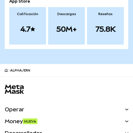
App Store
Calificación
Descargas
Reseñas
4.7
50M+
75.8K
ALPHA/ERN
Pie de página del sitio MetaMask
Operar
Canjear
Money
NUEVA
Predecir
NUEVA
Comprar