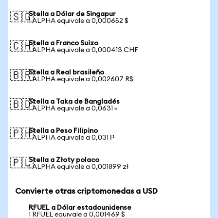
Stella a Dólar de Singapur
🇸🇬
1 ALPHA equivale a 0,000652 $
Stella a Franco Suizo
🇨🇭
1 ALPHA equivale a 0,000413 CHF
Stella a Real brasileño
🇧🇷
1 ALPHA equivale a 0,002607 R$
Stella a Taka de Bangladés
🇧🇩
1 ALPHA equivale a 0,0631 ৳
Stella a Peso Filipino
🇵🇭
1 ALPHA equivale a 0,031 ₱
Stella a Złoty polaco
🇵🇱
1 ALPHA equivale a 0,001899 zł
Convierte otras criptomonedas a USD
RFUEL a Dólar estadounidense
1 RFUEL equivale a 0,001469 $