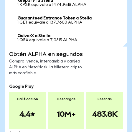
Keep3rV1 a Stella
1 KP3R equivale a 1474,9518 ALPHA
Guaranteed Entrance Token a Stella
1 GET equivale a 137,7600 ALPHA
QuiverX a Stella
1 QRX equivale a 7,0815 ALPHA
Obtén ALPHA en segundos
Compra, vende, intercambia y canjea
ALPHA en MetaMask, la billetera cripto
más confiable.
Google Play
Calificación
Descargas
Reseñas
4.4
10M+
483.8K