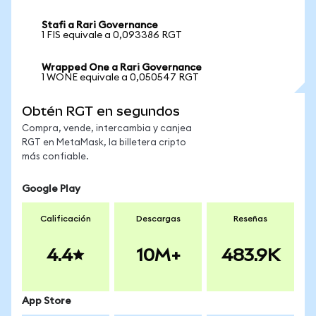
Stafi a Rari Governance
1 FIS equivale a 0,093386 RGT
Wrapped One a Rari Governance
1 WONE equivale a 0,050547 RGT
Obtén RGT en segundos
Compra, vende, intercambia y canjea
RGT en MetaMask, la billetera cripto
más confiable.
Google Play
Calificación
Descargas
Reseñas
4.4
10M+
483.9K
App Store