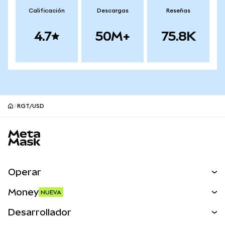
Calificación
Descargas
Reseñas
4.7
50M+
75.8K
RGT/USD
Pie de página del sitio MetaMask
Operar
Canjear
Money
NUEVA
Predecir
NUEVA
Comprar
Desarrollador
Perps
NUEVA
Tarjeta
Ver los documentos