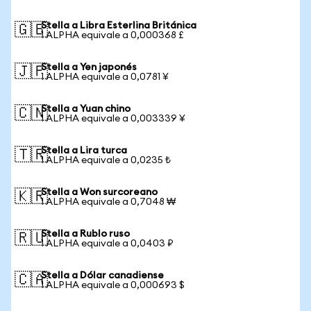
Stella a Libra Esterlina Británica
🇬🇧
1 ALPHA equivale a 0,000368 £
Stella a Yen japonés
🇯🇵
1 ALPHA equivale a 0,0781 ¥
Stella a Yuan chino
🇨🇳
1 ALPHA equivale a 0,003339 ¥
Stella a Lira turca
🇹🇷
1 ALPHA equivale a 0,0235 ₺
Stella a Won surcoreano
🇰🇷
1 ALPHA equivale a 0,7048 ₩
Stella a Rublo ruso
🇷🇺
1 ALPHA equivale a 0,0403 ₽
Stella a Dólar canadiense
🇨🇦
1 ALPHA equivale a 0,000693 $