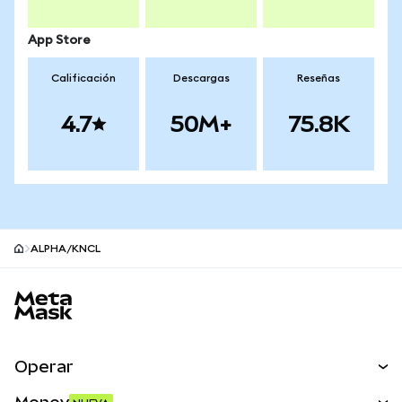
App Store
Calificación
Descargas
Reseñas
4.7
50M+
75.8K
ALPHA/KNCL
Pie de página del sitio MetaMask
Operar
Canjear