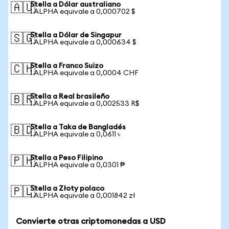
Stella a Dólar australiano
🇦🇺
1 ALPHA equivale a 0,000702 $
Stella a Dólar de Singapur
🇸🇬
1 ALPHA equivale a 0,000634 $
Stella a Franco Suizo
🇨🇭
1 ALPHA equivale a 0,0004 CHF
Stella a Real brasileño
🇧🇷
1 ALPHA equivale a 0,002533 R$
Stella a Taka de Bangladés
🇧🇩
1 ALPHA equivale a 0,0611 ৳
Stella a Peso Filipino
🇵🇭
1 ALPHA equivale a 0,0301 ₱
Stella a Złoty polaco
🇵🇱
1 ALPHA equivale a 0,001842 zł
Convierte otras criptomonedas a USD