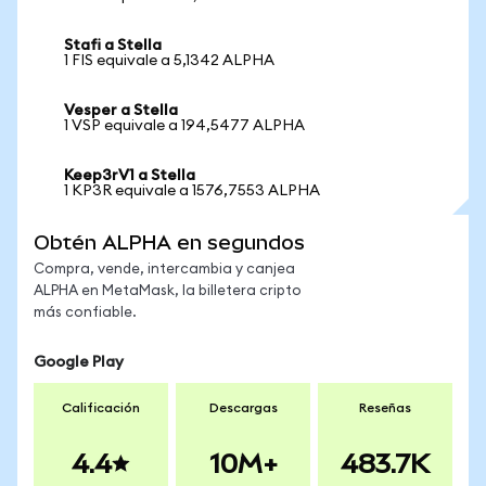
Stafi a Stella
1 FIS equivale a 5,1342 ALPHA
Vesper a Stella
1 VSP equivale a 194,5477 ALPHA
Keep3rV1 a Stella
1 KP3R equivale a 1576,7553 ALPHA
Obtén ALPHA en segundos
Compra, vende, intercambia y canjea
ALPHA en MetaMask, la billetera cripto
más confiable.
Google Play
Calificación
Descargas
Reseñas
4.4
10M+
483.7K