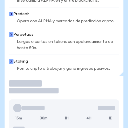
Intercambia ALPHA en y entre blockchains.
Predecir
Opera con ALPHA y mercados de predicción cripto.
Perpetuos
Largos o cortos en tokens con apalancamiento de
hasta 50x.
Staking
Pon tu cripto a trabajar y gana ingresos pasivos.
Operar
15m
30m
1H
4H
1D