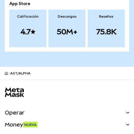
App Store
Calificación
Descargas
Reseñas
4.7
50M+
75.8K
AST/ALPHA
Pie de página del sitio MetaMask
Operar
Canjear
Money
NUEVA
Predecir
NUEVA
Comprar