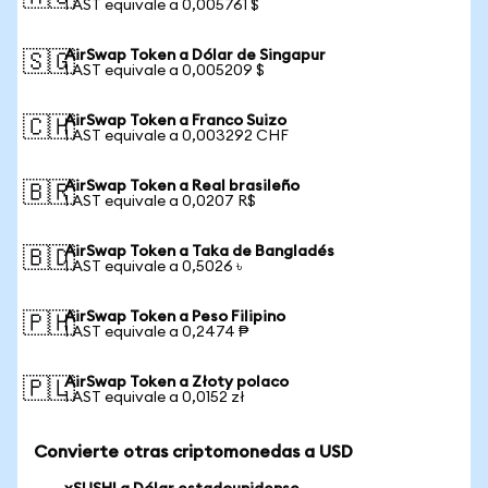
1 AST equivale a 0,005761 $
AirSwap Token a Dólar de Singapur
🇸🇬
1 AST equivale a 0,005209 $
AirSwap Token a Franco Suizo
🇨🇭
1 AST equivale a 0,003292 CHF
AirSwap Token a Real brasileño
🇧🇷
1 AST equivale a 0,0207 R$
AirSwap Token a Taka de Bangladés
🇧🇩
1 AST equivale a 0,5026 ৳
AirSwap Token a Peso Filipino
🇵🇭
1 AST equivale a 0,2474 ₱
AirSwap Token a Złoty polaco
🇵🇱
1 AST equivale a 0,0152 zł
Convierte otras criptomonedas a USD