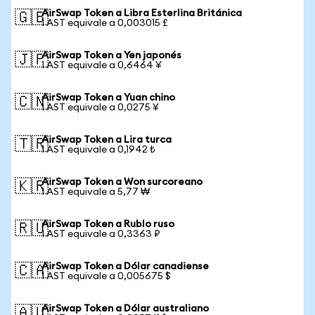
AirSwap Token a Libra Esterlina Británica
🇬🇧
1 AST equivale a 0,003015 £
AirSwap Token a Yen japonés
🇯🇵
1 AST equivale a 0,6464 ¥
AirSwap Token a Yuan chino
🇨🇳
1 AST equivale a 0,0275 ¥
AirSwap Token a Lira turca
🇹🇷
1 AST equivale a 0,1942 ₺
AirSwap Token a Won surcoreano
🇰🇷
1 AST equivale a 5,77 ₩
AirSwap Token a Rublo ruso
🇷🇺
1 AST equivale a 0,3363 ₽
AirSwap Token a Dólar canadiense
🇨🇦
1 AST equivale a 0,005675 $
AirSwap Token a Dólar australiano
🇦🇺