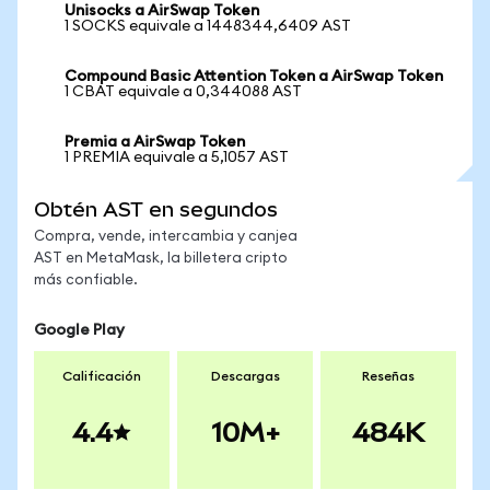
Unisocks a AirSwap Token
1 SOCKS equivale a 1448344,6409 AST
Compound Basic Attention Token a AirSwap Token
1 CBAT equivale a 0,344088 AST
Premia a AirSwap Token
1 PREMIA equivale a 5,1057 AST
Obtén AST en segundos
Compra, vende, intercambia y canjea
AST en MetaMask, la billetera cripto
más confiable.
Google Play
Calificación
Descargas
Reseñas
4.4
10M+
484K