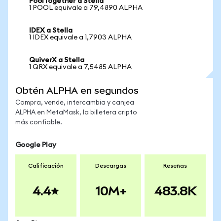
PoolTogether a Stella
1 POOL equivale a 79,4890 ALPHA
IDEX a Stella
1 IDEX equivale a 1,7903 ALPHA
QuiverX a Stella
1 QRX equivale a 7,5485 ALPHA
Obtén ALPHA en segundos
Compra, vende, intercambia y canjea
ALPHA en MetaMask, la billetera cripto
más confiable.
Google Play
Calificación
Descargas
Reseñas
4.4
10M+
483.8K