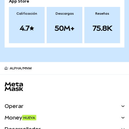
App Store
Calificación
Descargas
Reseñas
4.7
50M+
75.8K
ALPHA/MNW
Pie de página del sitio MetaMask
Operar
Canjear
Money
NUEVA
Predecir
NUEVA
Comprar