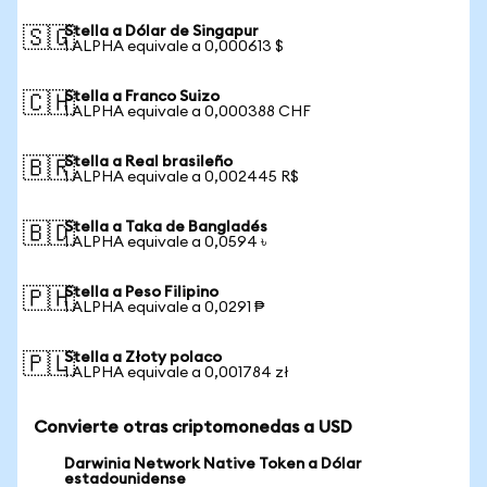
Stella a Dólar de Singapur
🇸🇬
1 ALPHA equivale a 0,000613 $
Stella a Franco Suizo
🇨🇭
1 ALPHA equivale a 0,000388 CHF
Stella a Real brasileño
🇧🇷
1 ALPHA equivale a 0,002445 R$
Stella a Taka de Bangladés
🇧🇩
1 ALPHA equivale a 0,0594 ৳
Stella a Peso Filipino
🇵🇭
1 ALPHA equivale a 0,0291 ₱
Stella a Złoty polaco
🇵🇱
1 ALPHA equivale a 0,001784 zł
Convierte otras criptomonedas a USD
Darwinia Network Native Token a Dólar
estadounidense