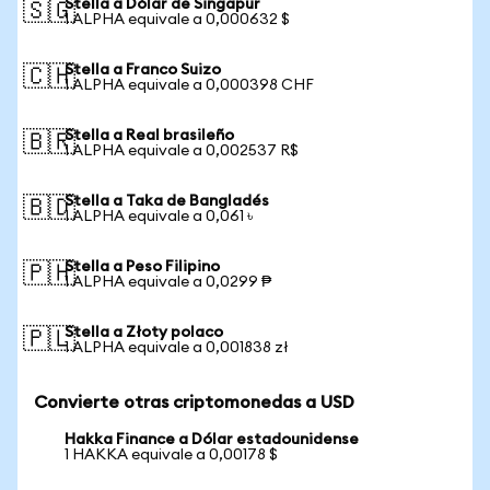
Stella a Dólar de Singapur
🇸🇬
1 ALPHA equivale a 0,000632 $
Stella a Franco Suizo
🇨🇭
1 ALPHA equivale a 0,000398 CHF
Stella a Real brasileño
🇧🇷
1 ALPHA equivale a 0,002537 R$
Stella a Taka de Bangladés
🇧🇩
1 ALPHA equivale a 0,061 ৳
Stella a Peso Filipino
🇵🇭
1 ALPHA equivale a 0,0299 ₱
Stella a Złoty polaco
🇵🇱
1 ALPHA equivale a 0,001838 zł
Convierte otras criptomonedas a USD
Hakka Finance a Dólar estadounidense
1 HAKKA equivale a 0,00178 $