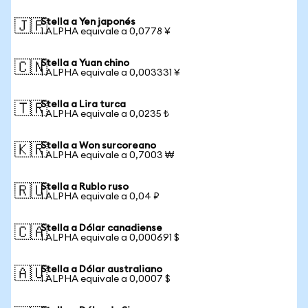
Stella a Yen japonés
🇯🇵
1 ALPHA equivale a 0,0778 ¥
Stella a Yuan chino
🇨🇳
1 ALPHA equivale a 0,003331 ¥
Stella a Lira turca
🇹🇷
1 ALPHA equivale a 0,0235 ₺
Stella a Won surcoreano
🇰🇷
1 ALPHA equivale a 0,7003 ₩
Stella a Rublo ruso
🇷🇺
1 ALPHA equivale a 0,04 ₽
Stella a Dólar canadiense
🇨🇦
1 ALPHA equivale a 0,000691 $
Stella a Dólar australiano
🇦🇺
1 ALPHA equivale a 0,0007 $