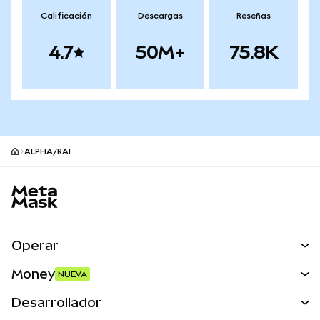
Calificación
Descargas
Reseñas
4.7
50M+
75.8K
ALPHA/RAI
Pie de página del sitio MetaMask
Operar
Canjear
Money
NUEVA
Predecir
NUEVA
Comprar
Desarrollador
Perps
NUEVA
Tarjeta
Ver los documentos