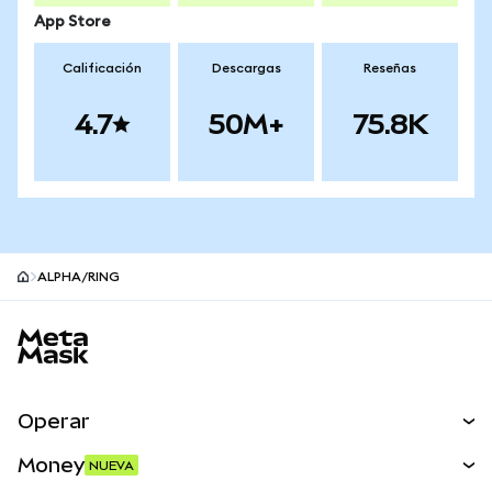
App Store
Calificación
Descargas
Reseñas
4.7
50M+
75.8K
ALPHA/RING
Pie de página del sitio MetaMask
Operar
Canjear
Money
NUEVA
Predecir
NUEVA
Comprar