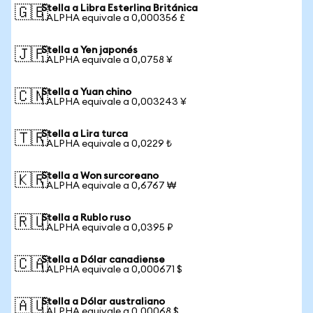
Stella a Libra Esterlina Británica
🇬🇧
1 ALPHA equivale a 0,000356 £
Stella a Yen japonés
🇯🇵
1 ALPHA equivale a 0,0758 ¥
Stella a Yuan chino
🇨🇳
1 ALPHA equivale a 0,003243 ¥
Stella a Lira turca
🇹🇷
1 ALPHA equivale a 0,0229 ₺
Stella a Won surcoreano
🇰🇷
1 ALPHA equivale a 0,6767 ₩
Stella a Rublo ruso
🇷🇺
1 ALPHA equivale a 0,0395 ₽
Stella a Dólar canadiense
🇨🇦
1 ALPHA equivale a 0,000671 $
Stella a Dólar australiano
🇦🇺
1 ALPHA equivale a 0,00068 $