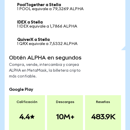
PoolTogether a Stella
1 POOL equivale a 79,3269 ALPHA
IDEX a Stella
1 IDEX equivale a 1,7866 ALPHA
QuiverX a Stella
1 QRX equivale a 7,5332 ALPHA
Obtén ALPHA en segundos
Compra, vende, intercambia y canjea
ALPHA en MetaMask, la billetera cripto
más confiable.
Google Play
Calificación
Descargas
Reseñas
4.4
10M+
483.9K