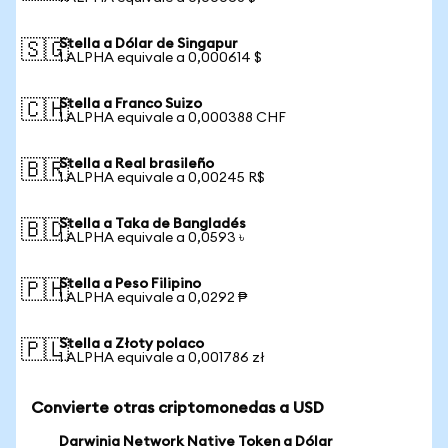
Stella a Dólar de Singapur
🇸🇬
1 ALPHA equivale a 0,000614 $
Stella a Franco Suizo
🇨🇭
1 ALPHA equivale a 0,000388 CHF
Stella a Real brasileño
🇧🇷
1 ALPHA equivale a 0,00245 R$
Stella a Taka de Bangladés
🇧🇩
1 ALPHA equivale a 0,0593 ৳
Stella a Peso Filipino
🇵🇭
1 ALPHA equivale a 0,0292 ₱
Stella a Złoty polaco
🇵🇱
1 ALPHA equivale a 0,001786 zł
Convierte otras criptomonedas a USD
Darwinia Network Native Token a Dólar