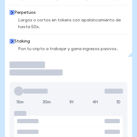
Perpetuos
Largos o cortos en tokens con apalancamiento de
hasta 50x.
Staking
Pon tu cripto a trabajar y gana ingresos pasivos.
Operar
15m
30m
1H
4H
1D