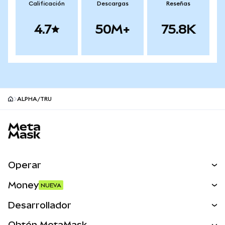
Calificación
Descargas
Reseñas
4.7
50M+
75.8K
ALPHA/TRU
Pie de página del sitio MetaMask
Operar
Canjear
Money
NUEVA
Predecir
NUEVA
Comprar
Desarrollador
Perps
NUEVA
Tarjeta
Ver los documentos
Obtén MetaMask