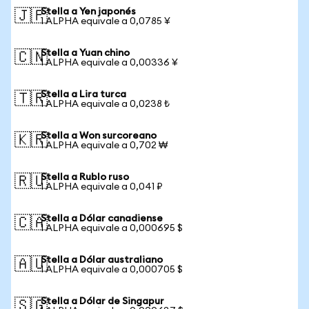
Stella a Yen japonés
🇯🇵
1 ALPHA equivale a 0,0785 ¥
Stella a Yuan chino
🇨🇳
1 ALPHA equivale a 0,00336 ¥
Stella a Lira turca
🇹🇷
1 ALPHA equivale a 0,0238 ₺
Stella a Won surcoreano
🇰🇷
1 ALPHA equivale a 0,702 ₩
Stella a Rublo ruso
🇷🇺
1 ALPHA equivale a 0,041 ₽
Stella a Dólar canadiense
🇨🇦
1 ALPHA equivale a 0,000695 $
Stella a Dólar australiano
🇦🇺
1 ALPHA equivale a 0,000705 $
Stella a Dólar de Singapur
🇸🇬