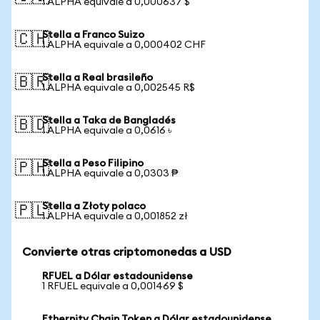
1 ALPHA equivale a 0,000637 $
Stella a Franco Suizo
🇨🇭
1 ALPHA equivale a 0,000402 CHF
Stella a Real brasileño
🇧🇷
1 ALPHA equivale a 0,002545 R$
Stella a Taka de Bangladés
🇧🇩
1 ALPHA equivale a 0,0616 ৳
Stella a Peso Filipino
🇵🇭
1 ALPHA equivale a 0,0303 ₱
Stella a Złoty polaco
🇵🇱
1 ALPHA equivale a 0,001852 zł
Convierte otras criptomonedas a USD
RFUEL a Dólar estadounidense
1 RFUEL equivale a 0,001469 $
Ethernity Chain Token a Dólar estadounidense