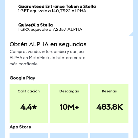
Guaranteed Entrance Token a Stella
1 GET equivale a 140,7592 ALPHA
QuiverX a Stella
1 QRX equivale a 7,2357 ALPHA
Obtén ALPHA en segundos
Compra, vende, intercambia y canjea
ALPHA en MetaMask, la billetera cripto
más confiable.
Google Play
Calificación
Descargas
Reseñas
4.4
10M+
483.8K
App Store