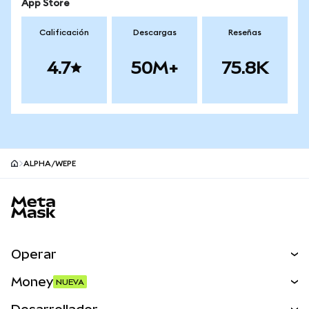
App Store
Calificación
Descargas
Reseñas
4.7
50M+
75.8K
ALPHA/WEPE
Pie de página del sitio MetaMask
Operar
Canjear
Money
NUEVA
Predecir
NUEVA
Comprar