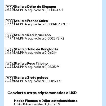
Stella a Dólar de Singapur
🇸🇬
1 ALPHA equivale a 0,000644 $
Stella a Franco Suizo
🇨🇭
1 ALPHA equivale a 0,000406 CHF
Stella a Real brasileño
🇧🇷
1 ALPHA equivale a 0,002572 R$
Stella a Taka de Bangladés
🇧🇩
1 ALPHA equivale a 0,0621 ৳
Stella a Peso Filipino
🇵🇭
1 ALPHA equivale a 0,0305 ₱
Stella a Złoty polaco
🇵🇱
1 ALPHA equivale a 0,001871 zł
Convierte otras criptomonedas a USD
Hakka Finance a Dólar estadounidense
1 HAKKA equivale a 0,00178 $