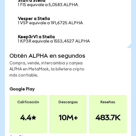
Stafi a Stella
1 FIS equivale a 5,0583 ALPHA
Vesper a Stella
1 VSP equivale a 191,6725 ALPHA
Keep3rV1 a Stella
1 KP3R equivale a 1553,4527 ALPHA
Obtén ALPHA en segundos
Compra, vende, intercambia y canjea
ALPHA en MetaMask, la billetera cripto
más confiable.
Google Play
Calificación
Descargas
Reseñas
4.4
10M+
483.7K