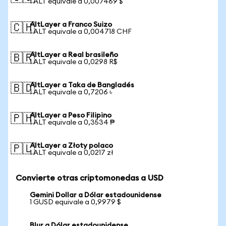
1 ALT equivale a 0,007469 $
AltLayer a Franco Suizo
🇨🇭
1 ALT equivale a 0,004718 CHF
AltLayer a Real brasileño
🇧🇷
1 ALT equivale a 0,0298 R$
AltLayer a Taka de Bangladés
🇧🇩
1 ALT equivale a 0,7206 ৳
AltLayer a Peso Filipino
🇵🇭
1 ALT equivale a 0,3534 ₱
AltLayer a Złoty polaco
🇵🇱
1 ALT equivale a 0,0217 zł
Convierte otras criptomonedas a USD
Gemini Dollar a Dólar estadounidense
1 GUSD equivale a 0,9979 $
Blur a Dólar estadounidense