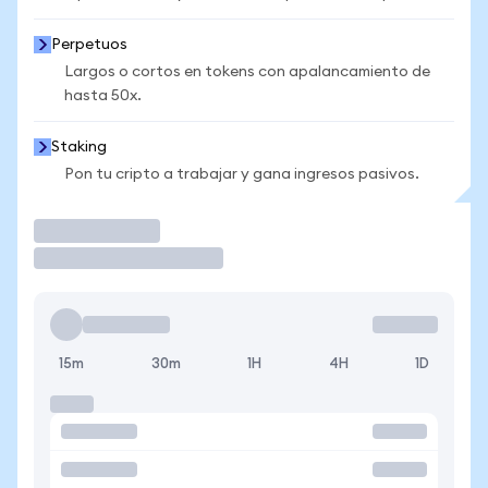
Perpetuos
Largos o cortos en tokens con apalancamiento de
hasta 50x.
Staking
Pon tu cripto a trabajar y gana ingresos pasivos.
Operar
15m
30m
1H
4H
1D