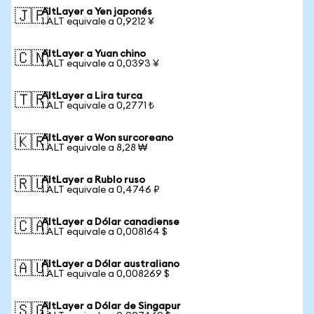
AltLayer a Yen japonés
🇯🇵
1 ALT equivale a 0,9212 ¥
AltLayer a Yuan chino
🇨🇳
1 ALT equivale a 0,0393 ¥
AltLayer a Lira turca
🇹🇷
1 ALT equivale a 0,2771 ₺
AltLayer a Won surcoreano
🇰🇷
1 ALT equivale a 8,28 ₩
AltLayer a Rublo ruso
🇷🇺
1 ALT equivale a 0,4746 ₽
AltLayer a Dólar canadiense
🇨🇦
1 ALT equivale a 0,008164 $
AltLayer a Dólar australiano
🇦🇺
1 ALT equivale a 0,008269 $
AltLayer a Dólar de Singapur
🇸🇬