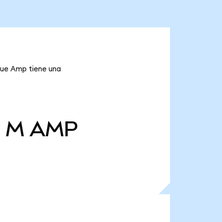
 que Amp tiene una
l M
AMP