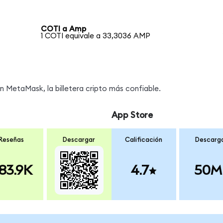
COTI a Amp
1 COTI equivale a 33,3036 AMP
MetaMask, la billetera cripto más confiable.
App Store
Reseñas
Descargar
Calificación
Descarg
83.9K
4.7
50M