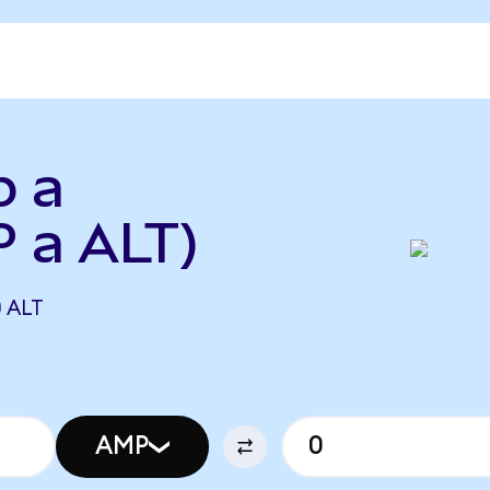
p a
 a ALT)
 ALT
AMP