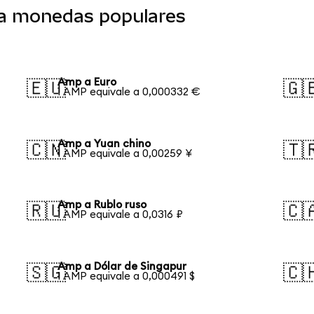
 a monedas populares
Amp a Euro
🇪🇺
🇬
1 AMP equivale a 0,000332 €
Amp a Yuan chino
🇨🇳
🇹
1 AMP equivale a 0,00259 ¥
Amp a Rublo ruso
🇷🇺
🇨
1 AMP equivale a 0,0316 ₽
Amp a Dólar de Singapur
🇸🇬
🇨
1 AMP equivale a 0,000491 $