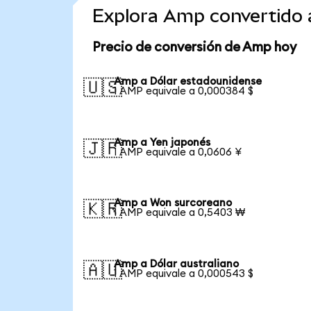
Explora Amp convertido
Precio de conversión de Amp hoy
Amp a Dólar estadounidense
🇺🇸
1 AMP equivale a 0,000384 $
Amp a Yen japonés
🇯🇵
1 AMP equivale a 0,0606 ¥
Amp a Won surcoreano
🇰🇷
1 AMP equivale a 0,5403 ₩
Amp a Dólar australiano
🇦🇺
1 AMP equivale a 0,000543 $