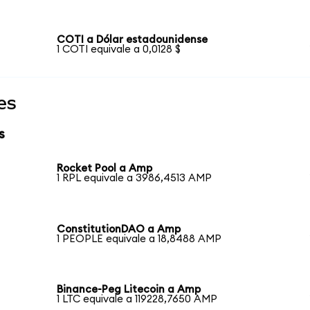
COTI a Dólar estadounidense
1 COTI equivale a 0,0128 $
es
s
Rocket Pool a Amp
1 RPL equivale a 3986,4513 AMP
ConstitutionDAO a Amp
1 PEOPLE equivale a 18,8488 AMP
Binance-Peg Litecoin a Amp
1 LTC equivale a 119228,7650 AMP