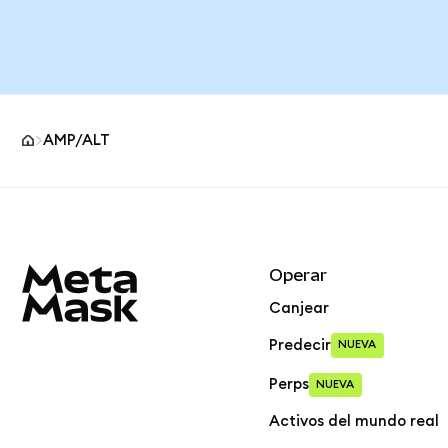
AMP/ALT
Pie de página del sitio MetaMask
Operar
Canjear
Predecir
NUEVA
Perps
NUEVA
Activos del mundo real