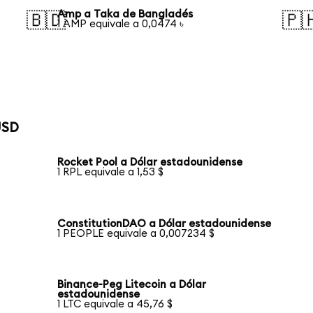
Amp a Taka de Bangladés
🇧🇩
🇵
1 AMP equivale a 0,0474 ৳
USD
Rocket Pool a Dólar estadounidense
1 RPL equivale a 1,53 $
ConstitutionDAO a Dólar estadounidense
1 PEOPLE equivale a 0,007234 $
Binance-Peg Litecoin a Dólar
estadounidense
1 LTC equivale a 45,76 $