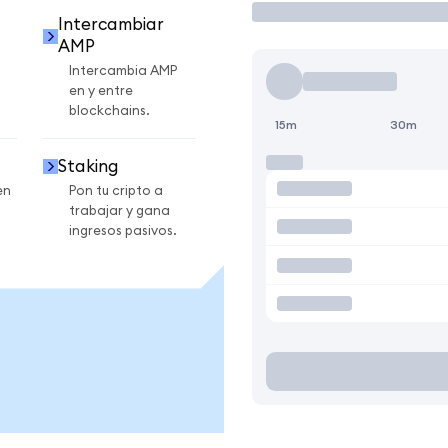
Intercambiar
AMP
Intercambia AMP
en y entre
blockchains.
15m
30m
Staking
en
Pon tu cripto a
trabajar y gana
ingresos pasivos.