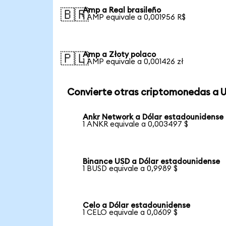
Amp a Real brasileño
🇧🇷
1 AMP equivale a 0,001956 R$
Amp a Złoty polaco
🇵🇱
1 AMP equivale a 0,001426 zł
Convierte otras criptomonedas a 
Ankr Network a Dólar estadounidense
1 ANKR equivale a 0,003497 $
Binance USD a Dólar estadounidense
1 BUSD equivale a 0,9989 $
Celo a Dólar estadounidense
1 CELO equivale a 0,0609 $