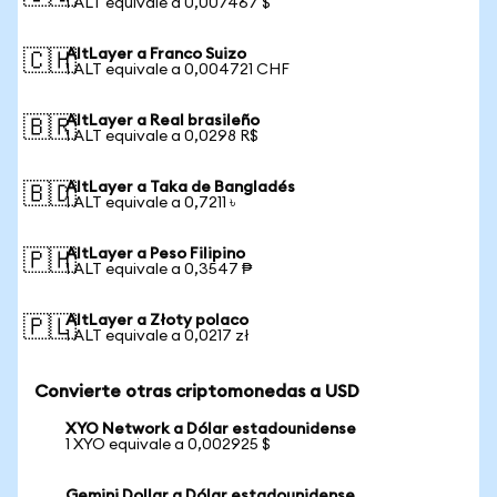
1 ALT equivale a 0,007467 $
AltLayer a Franco Suizo
🇨🇭
1 ALT equivale a 0,004721 CHF
AltLayer a Real brasileño
🇧🇷
1 ALT equivale a 0,0298 R$
AltLayer a Taka de Bangladés
🇧🇩
1 ALT equivale a 0,7211 ৳
AltLayer a Peso Filipino
🇵🇭
1 ALT equivale a 0,3547 ₱
AltLayer a Złoty polaco
🇵🇱
1 ALT equivale a 0,0217 zł
Convierte otras criptomonedas a USD
XYO Network a Dólar estadounidense
1 XYO equivale a 0,002925 $
Gemini Dollar a Dólar estadounidense