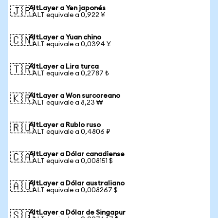
AltLayer a Yen japonés
🇯🇵
1 ALT equivale a 0,922 ¥
AltLayer a Yuan chino
🇨🇳
1 ALT equivale a 0,0394 ¥
AltLayer a Lira turca
🇹🇷
1 ALT equivale a 0,2787 ₺
AltLayer a Won surcoreano
🇰🇷
1 ALT equivale a 8,23 ₩
AltLayer a Rublo ruso
🇷🇺
1 ALT equivale a 0,4806 ₽
AltLayer a Dólar canadiense
🇨🇦
1 ALT equivale a 0,008151 $
AltLayer a Dólar australiano
🇦🇺
1 ALT equivale a 0,008267 $
AltLayer a Dólar de Singapur
🇸🇬