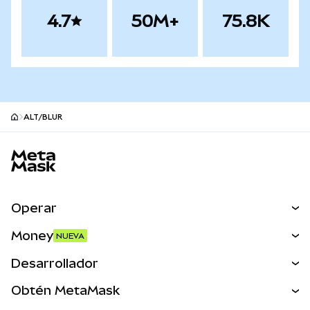
4.7
50M+
75.8K
ALT/BLUR
Pie de página del sitio MetaMask
Operar
Canjear
Money
NUEVA
Predecir
NUEVA
Comprar
Desarrollador
Perps
NUEVA
Tarjeta
Ver los documentos
Obtén MetaMask
Activos del mundo real
mUSD
NUEVA
Panel
Obtén Metamask