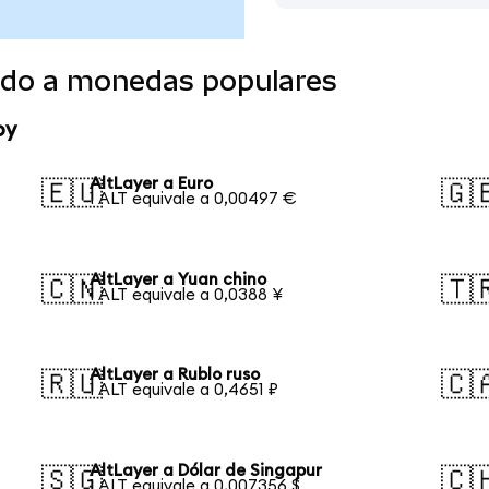
tido a monedas populares
oy
AltLayer a Euro
🇪🇺
🇬
1 ALT equivale a 0,00497 €
AltLayer a Yuan chino
🇨🇳
🇹
1 ALT equivale a 0,0388 ¥
AltLayer a Rublo ruso
🇷🇺
🇨
1 ALT equivale a 0,4651 ₽
AltLayer a Dólar de Singapur
🇸🇬
🇨
1 ALT equivale a 0,007356 $