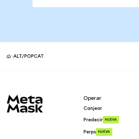
ALT/POPCAT
Pie de página del sitio MetaMask
Operar
Canjear
Predecir
NUEVA
Perps
NUEVA