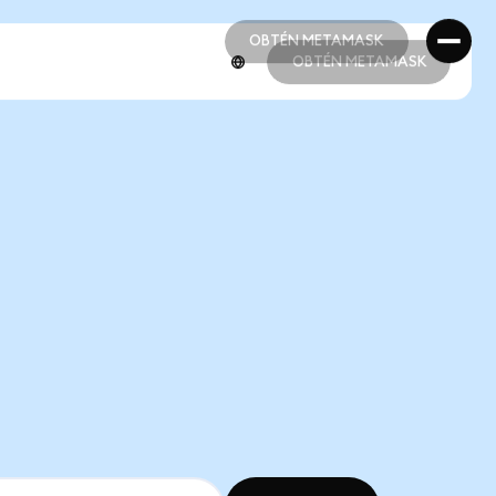
OBTÉN METAMASK
OBTÉN METAMASK
OBTÉN METAMASK
OBTÉN METAMASK