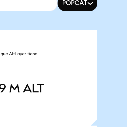
POPCAT
 que AltLayer tiene
9 M
ALT