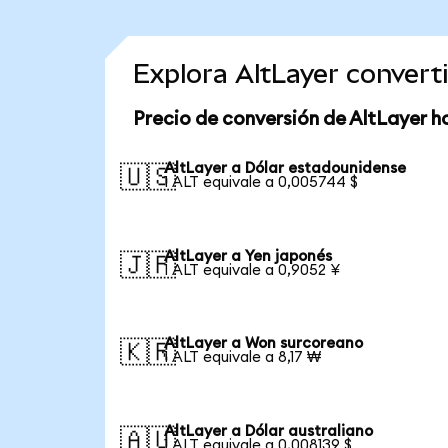
Explora AltLayer conver
Precio de conversión de AltLayer h
AltLayer a Dólar estadounidense
🇺🇸
1 ALT equivale a 0,005744 $
AltLayer a Yen japonés
🇯🇵
1 ALT equivale a 0,9052 ¥
AltLayer a Won surcoreano
🇰🇷
1 ALT equivale a 8,17 ₩
AltLayer a Dólar australiano
🇦🇺
1 ALT equivale a 0,008139 $