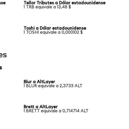
nse
Tellor Tributes a Dólar estadounidense
1 TRB equivale a 13,48 $
Toshi a Dólar estadounidense
1 TOSHI equivale a 0,000102 $
es
s
Blur a AltLayer
1 BLUR equivale a 2,3733 ALT
Brett a AltLayer
1 BRETT equivale a 0,714714 ALT