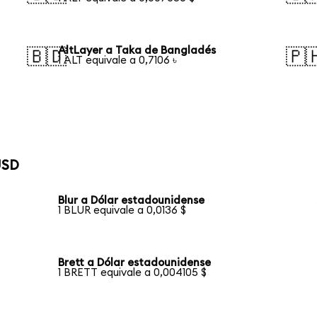
AltLayer a Taka de Bangladés
🇧🇩
🇵
1 ALT equivale a 0,7106 ৳
USD
Blur a Dólar estadounidense
1 BLUR equivale a 0,0136 $
Brett a Dólar estadounidense
1 BRETT equivale a 0,004105 $