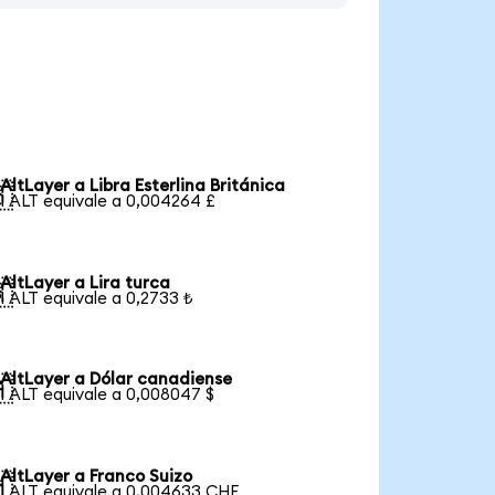
AltLayer a Libra Esterlina Británica

1 ALT equivale a 0,004264 £
AltLayer a Lira turca

1 ALT equivale a 0,2733 ₺
AltLayer a Dólar canadiense

1 ALT equivale a 0,008047 $
AltLayer a Franco Suizo

1 ALT equivale a 0,004633 CHF