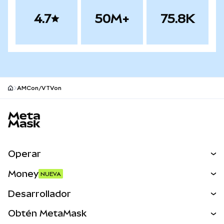
4.7
50M+
75.8K
AMCon/VTVon
Pie de página del sitio MetaMask
Operar
Canjear
Money
NUEVA
Predecir
NUEVA
Comprar
Desarrollador
Perps
NUEVA
Tarjeta
Ver los documentos
Obtén MetaMask
Activos del mundo real
mUSD
NUEVA
Panel