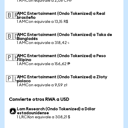
1 AMCon equivale a 2,08 CHF
AMC Entertainment (Ondo Tokenized) a Real
🇧🇷
brasileño
1 AMCon equivale a 13,15 R$
AMC Entertainment (Ondo Tokenized) a Taka de
🇧🇩
Bangladés
1 AMCon equivale a 318,42 ৳
AMC Entertainment (Ondo Tokenized) a Peso
🇵🇭
Filipino
1 AMCon equivale a 156,62 ₱
AMC Entertainment (Ondo Tokenized) a Złoty
🇵🇱
polaco
1 AMCon equivale a 9,59 zł
Convierte otros RWA a USD
Lam Research (Ondo Tokenized) a Dólar
estadounidense
1 LRCXon equivale a 308,21 $