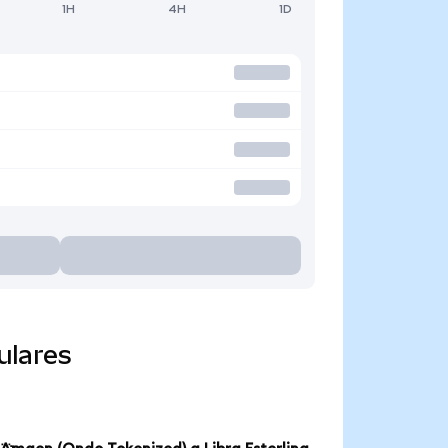
1H
4H
1D
ulares