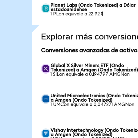
Planet Labs (Ondo Tokenized) a Dólar
estadounidense
1 PLon equivale a 22,92 $
Explorar más conversion
Conversiones avanzadas de activo
Global X Silver Miners ETF (Ondo
Tokenized) a Amgen (Ondo Tokenized)
1 SILon equivale a 0,194797 AMGNon
United Microelectronics (Ondo Tokeni
a Amgen (Ondo Tokenized)
1 UMCon equivale a 0,047271 AMGNon
Vishay Intertechnology (Ondo Tokeniz
a Amgen (Ondo Tokenized)