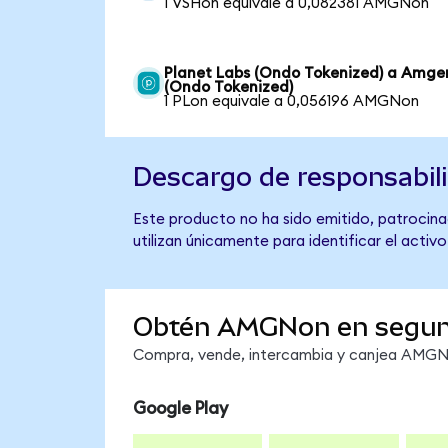
1 VSHon equivale a 0,082381 AMGNon
Planet Labs (Ondo Tokenized) a Amge
(Ondo Tokenized)
1 PLon equivale a 0,056196 AMGNon
Descargo de responsabil
Este producto no ha sido emitido, patrocina
utilizan únicamente para identificar el activ
Obtén AMGNon en segu
Compra, vende, intercambia y canjea AMGNon
Google Play