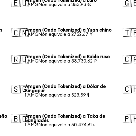
Amgen (Ondo Tokenized) a Euro
🇪🇺
🇬
1 AMGNon equivale a 353,93 €
s
Amgen (Ondo Tokenized) a Yuan chino
🇨🇳
🇹
1 AMGNon equivale a 2752,67 ¥
Amgen (Ondo Tokenized) a Rublo ruso
🇷🇺
🇨
1 AMGNon equivale a 33.730,62 ₽
Amgen (Ondo Tokenized) a Dólar de
🇸🇬
🇨
Singapur
1 AMGNon equivale a 523,59 $
eño
Amgen (Ondo Tokenized) a Taka de
🇧🇩
🇵
Bangladés
1 AMGNon equivale a 50.474,61 ৳