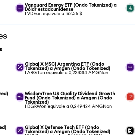
Vanguard Energy ETF (Ondo Tokenized) a
Dólar estadounidense
1 VDEon equivale a 162,35 $
es
s
Global X MSCI Argentina ETF (Ondo
Tokenized) a Amgen (Ondo Tokenized)
1 ARGTon equivale a 0,228314 AMGNon
zed)
WisdomTree US Quality Dividend Growth
Fund (Ondo Tokenized) a Amgen (Ondo
Tokenized)
1 DGRWon equivale a 0,249424 AMGNon
ed)
Global X Defense Tech ETF (Ondo
Tokenized) a Amgen (Ondo Tokenized)