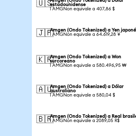
Amgen (Ondo Tokenized) a Dólar
🇺🇸
estadounidense
1 AMGNon equivale a 407,86 $
Amgen (Ondo Tokenized) a Yen japoné
🇯🇵
1 AMGNon equivale a 64.619,28 ¥
Amgen (Ondo Tokenized) a Won
🇰🇷
surcoreano
1 AMGNon equivale a 580.496,95 ₩
Amgen (Ondo Tokenized) a Dólar
🇦🇺
australiano
1 AMGNon equivale a 580,04 $
Amgen (Ondo Tokenized) a Real brasil
🇧🇷
1 AMGNon equivale a 2089,05 R$