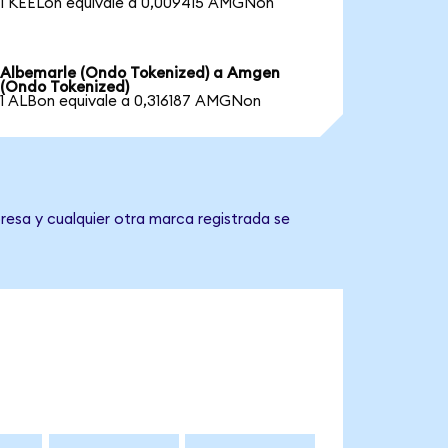
1 KEELon equivale a 0,009415 AMGNon
Albemarle (Ondo Tokenized) a Amgen
(Ondo Tokenized)
1 ALBon equivale a 0,316187 AMGNon
resa y cualquier otra marca registrada se