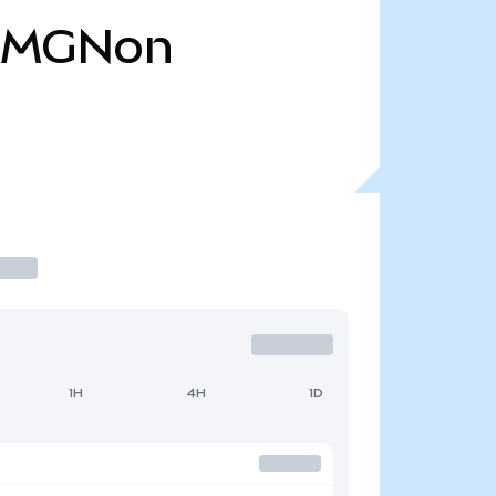
AMGNon
1H
4H
1D