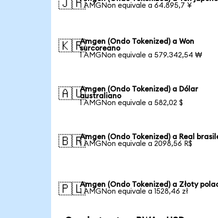
🇯🇵
1 AMGNon equivale a 64.895,7 ¥
Amgen (Ondo Tokenized) a Won
🇰🇷
surcoreano
1 AMGNon equivale a 579.342,54 ₩
Amgen (Ondo Tokenized) a Dólar
🇦🇺
australiano
1 AMGNon equivale a 582,02 $
Amgen (Ondo Tokenized) a Real brasil
🇧🇷
1 AMGNon equivale a 2098,56 R$
Amgen (Ondo Tokenized) a Złoty pola
🇵🇱
1 AMGNon equivale a 1528,46 zł