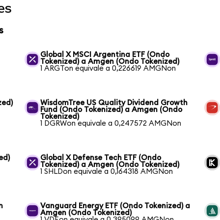
es
s
Global X MSCI Argentina ETF (Ondo
Tokenized) a Amgen (Ondo Tokenized)
1 ARGTon equivale a 0,226619 AMGNon
zed)
WisdomTree US Quality Dividend Growth
Fund (Ondo Tokenized) a Amgen (Ondo
Tokenized)
1 DGRWon equivale a 0,247572 AMGNon
ed)
Global X Defense Tech ETF (Ondo
Tokenized) a Amgen (Ondo Tokenized)
1 SHLDon equivale a 0,164318 AMGNon
n
Vanguard Energy ETF (Ondo Tokenized) a
Amgen (Ondo Tokenized)
1 VDEon equivale a 0,395099 AMGNon