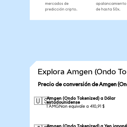
mercados de
apalancamiento
predicción cripto.
de hasta 50x.
Explora Amgen (Ondo Tok
Precio de conversión de Amgen (On
Amgen (Ondo Tokenized) a Dólar
🇺🇸
estadounidense
1 AMGNon equivale a 410,91 $
Amgen (Ondo Tokenized) a Yen japoné