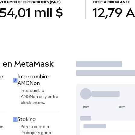
VOLUMEN DE OPERACIONES
(24 H)
OFERTA CIRCULANTE
54,01 mil $
12,79
 en MetaMask
Operar
on
Intercambiar
AMGNon
Intercambia
AMGNon en y entre
blockchains.
15m
30m
Staking
en
Pon tu cripto a
trabajar y gana