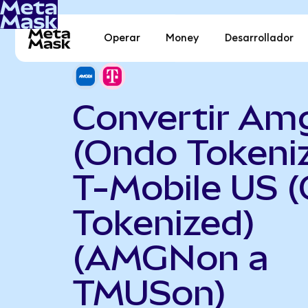
Operar
Money
Desarrollador
Convertir Am
(Ondo Tokeni
T-Mobile US 
Tokenized)
(AMGNon a
TMUSon)