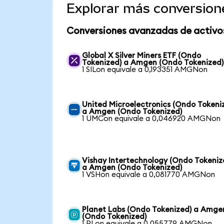
Explorar más conversion
Conversiones avanzadas de activo
Global X Silver Miners ETF (Ondo
Tokenized) a Amgen (Ondo Tokenized)
1 SILon equivale a 0,193351 AMGNon
United Microelectronics (Ondo Tokeni
a Amgen (Ondo Tokenized)
1 UMCon equivale a 0,046920 AMGNon
Vishay Intertechnology (Ondo Tokeniz
a Amgen (Ondo Tokenized)
1 VSHon equivale a 0,081770 AMGNon
Planet Labs (Ondo Tokenized) a Amge
(Ondo Tokenized)
1 PLon equivale a 0,055779 AMGNon