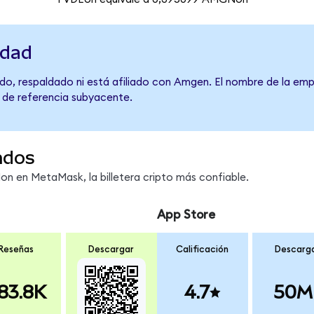
idad
do, respaldado ni está afiliado con Amgen. El nombre de la emp
o de referencia subyacente.
ndos
 en MetaMask, la billetera cripto más confiable.
App Store
Reseñas
Descargar
Calificación
Descarg
83.8K
4.7
50M