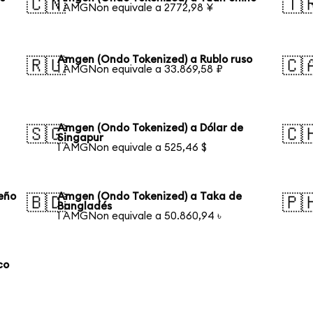
🇨🇳
🇹
1 AMGNon equivale a 2772,98 ¥
Amgen (Ondo Tokenized) a Rublo ruso
🇷🇺
🇨
1 AMGNon equivale a 33.869,58 ₽
Amgen (Ondo Tokenized) a Dólar de
🇸🇬
🇨
Singapur
1 AMGNon equivale a 525,46 $
eño
Amgen (Ondo Tokenized) a Taka de
🇧🇩
🇵
Bangladés
1 AMGNon equivale a 50.860,94 ৳
co