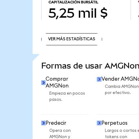
CAPITALIZACIÓN BURSÁTIL
5,25 mil $
VER MÁS ESTADÍSTICAS
VER MÁS ESTADÍSTICAS
Formas de usar AMGNon
Comprar
Vender AMGN
AMGNon
Cambia AMGNon
por efectivo.
Empieza en pocos
pasos.
Predecir
Perpetuos
Opera con
Largos o cortos 
AMGNon y
tokens con