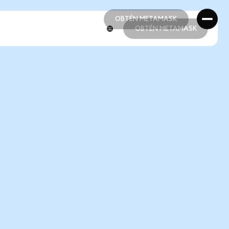
OBTÉN METAMASK
OBTÉN METAMASK
OBTÉN METAMASK
OBTÉN METAMASK