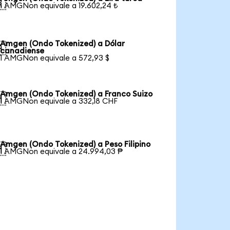

1 AMGNon equivale a 19.602,24 ₺
Amgen (Ondo Tokenized) a Dólar

canadiense
1 AMGNon equivale a 572,93 $
Amgen (Ondo Tokenized) a Franco Suizo

1 AMGNon equivale a 332,18 CHF
Amgen (Ondo Tokenized) a Peso Filipino

1 AMGNon equivale a 24.994,03 ₱