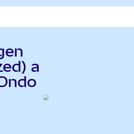
gen
zed) a
(Ondo