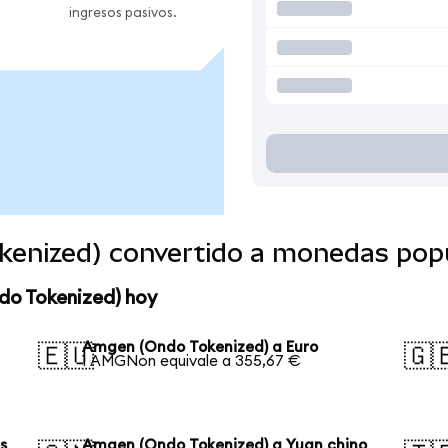
ingresos pasivos.
enized) convertido a monedas pop
do Tokenized) hoy
Amgen (Ondo Tokenized) a Euro
🇪🇺
🇬
1 AMGNon equivale a 355,67 €
s
Amgen (Ondo Tokenized) a Yuan chino