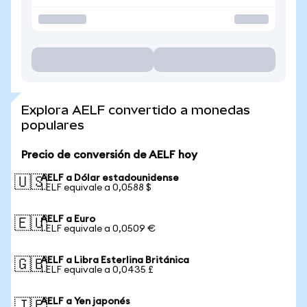
Explora AELF convertido a monedas
populares
Precio de conversión de AELF hoy
AELF a Dólar estadounidense
🇺🇸
1 ELF equivale a 0,0588 $
AELF a Euro
🇪🇺
1 ELF equivale a 0,0509 €
AELF a Libra Esterlina Británica
🇬🇧
1 ELF equivale a 0,0435 £
AELF a Yen japonés
🇯🇵