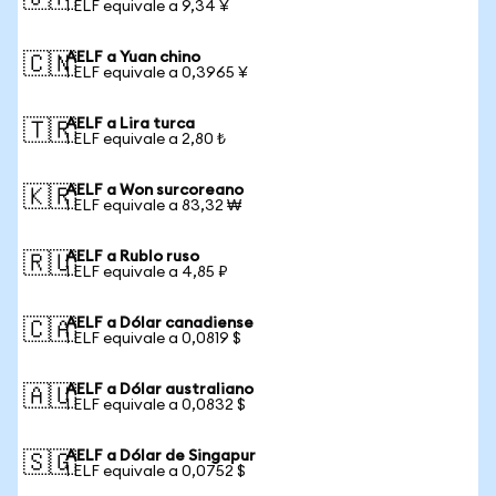
1 ELF equivale a 9,34 ¥
AELF a Yuan chino
🇨🇳
1 ELF equivale a 0,3965 ¥
AELF a Lira turca
🇹🇷
1 ELF equivale a 2,80 ₺
AELF a Won surcoreano
🇰🇷
1 ELF equivale a 83,32 ₩
AELF a Rublo ruso
🇷🇺
1 ELF equivale a 4,85 ₽
AELF a Dólar canadiense
🇨🇦
1 ELF equivale a 0,0819 $
AELF a Dólar australiano
🇦🇺
1 ELF equivale a 0,0832 $
AELF a Dólar de Singapur
🇸🇬
1 ELF equivale a 0,0752 $