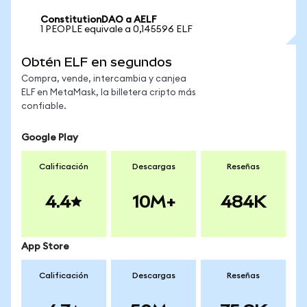
ConstitutionDAO a AELF
1 PEOPLE equivale a 0,145596 ELF
Obtén ELF en segundos
Compra, vende, intercambia y canjea
ELF en MetaMask, la billetera cripto más
confiable.
Google Play
Calificación
Descargas
Reseñas
4.4
10M+
484K
App Store
Calificación
Descargas
Reseñas