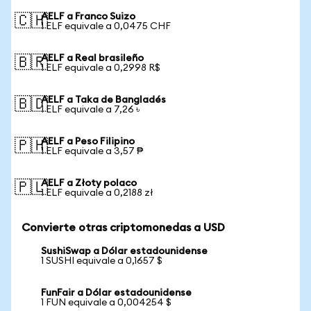
AELF a Franco Suizo
🇨🇭
1 ELF equivale a 0,0475 CHF
AELF a Real brasileño
🇧🇷
1 ELF equivale a 0,2998 R$
AELF a Taka de Bangladés
🇧🇩
1 ELF equivale a 7,26 ৳
AELF a Peso Filipino
🇵🇭
1 ELF equivale a 3,57 ₱
AELF a Złoty polaco
🇵🇱
1 ELF equivale a 0,2188 zł
Convierte otras criptomonedas a USD
SushiSwap a Dólar estadounidense
1 SUSHI equivale a 0,1657 $
FunFair a Dólar estadounidense
1 FUN equivale a 0,004254 $