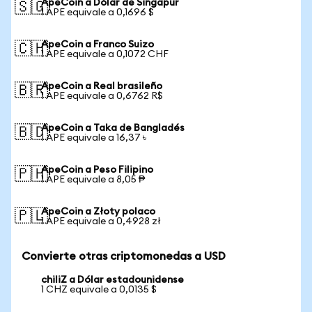
ApeCoin a Dólar de Singapur
🇸🇬
1 APE equivale a 0,1696 $
ApeCoin a Franco Suizo
🇨🇭
1 APE equivale a 0,1072 CHF
ApeCoin a Real brasileño
🇧🇷
1 APE equivale a 0,6762 R$
ApeCoin a Taka de Bangladés
🇧🇩
1 APE equivale a 16,37 ৳
ApeCoin a Peso Filipino
🇵🇭
1 APE equivale a 8,05 ₱
ApeCoin a Złoty polaco
🇵🇱
1 APE equivale a 0,4928 zł
Convierte otras criptomonedas a USD
chiliZ a Dólar estadounidense
1 CHZ equivale a 0,0135 $