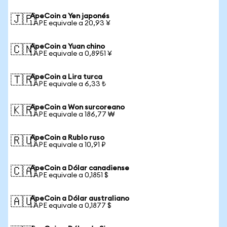
ApeCoin a Yen japonés
🇯🇵
1 APE equivale a 20,93 ¥
ApeCoin a Yuan chino
🇨🇳
1 APE equivale a 0,8951 ¥
ApeCoin a Lira turca
🇹🇷
1 APE equivale a 6,33 ₺
ApeCoin a Won surcoreano
🇰🇷
1 APE equivale a 186,77 ₩
ApeCoin a Rublo ruso
🇷🇺
1 APE equivale a 10,91 ₽
ApeCoin a Dólar canadiense
🇨🇦
1 APE equivale a 0,1851 $
ApeCoin a Dólar australiano
🇦🇺
1 APE equivale a 0,1877 $