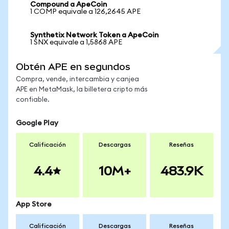
Compound a ApeCoin
1 COMP equivale a 126,2645 APE
Synthetix Network Token a ApeCoin
1 SNX equivale a 1,5868 APE
Obtén APE en segundos
Compra, vende, intercambia y canjea
APE en MetaMask, la billetera cripto más
confiable.
Google Play
Calificación
Descargas
Reseñas
4.4
10M+
483.9K
App Store
Calificación
Descargas
Reseñas