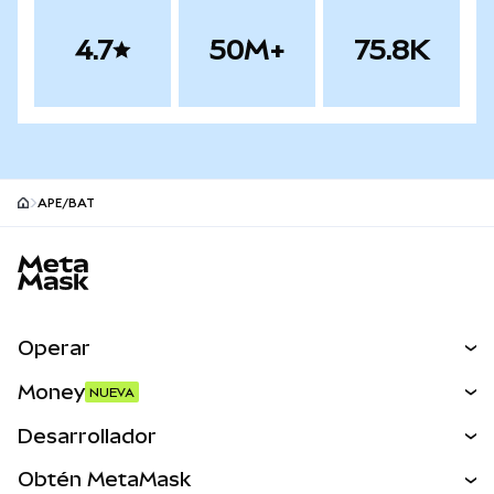
4.7
50M+
75.8K
APE/BAT
Pie de página del sitio MetaMask
Operar
Canjear
Money
NUEVA
Predecir
NUEVA
Comprar
Desarrollador
Perps
NUEVA
Tarjeta
Ver los documentos
Obtén MetaMask
Activos del mundo real