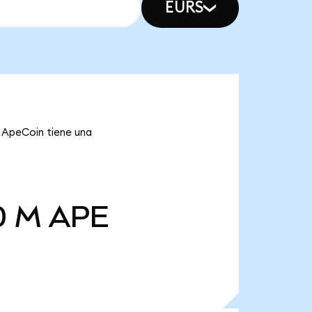
EURS
e ApeCoin tiene una
0 M
APE