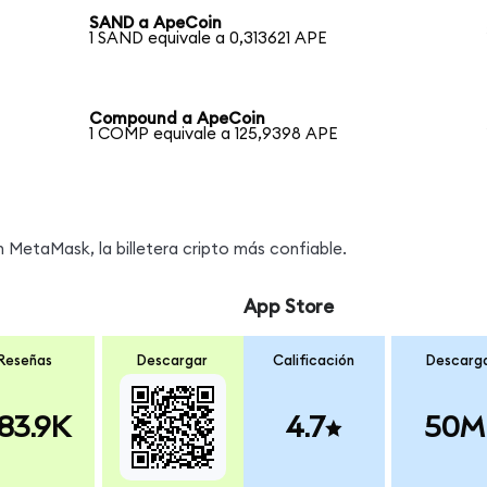
SAND a ApeCoin
1 SAND equivale a 0,313621 APE
Compound a ApeCoin
1 COMP equivale a 125,9398 APE
MetaMask, la billetera cripto más confiable.
App Store
Reseñas
Descargar
Calificación
Descarg
83.9K
4.7
50M