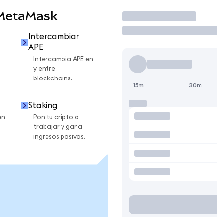
 MetaMask
Operar
Intercambiar
APE
Intercambia APE en
y entre
blockchains.
15m
30m
Staking
en
Pon tu cripto a
trabajar y gana
ingresos pasivos.