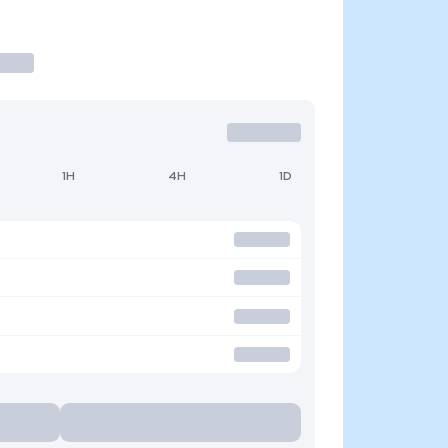
1H
4H
1D