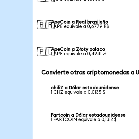
ApeCoin a Real brasileño
🇧🇷
1 APE equivale a 0,6779 R$
ApeCoin a Złoty polaco
🇵🇱
1 APE equivale a 0,4941 zł
Convierte otras criptomonedas a 
chiliZ a Dólar estadounidense
1 CHZ equivale a 0,0135 $
Fartcoin a Dólar estadounidense
1 FARTCOIN equivale a 0,1312 $