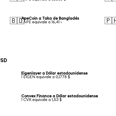
ApeCoin a Taka de Bangladés
🇧🇩
🇵
1 APE equivale a 16,41 ৳
USD
Eigenlayer a Dólar estadounidense
1 EIGEN equivale a 0,1778 $
Convex Finance a Dólar estadounidense
1 CVX equivale a 1,53 $