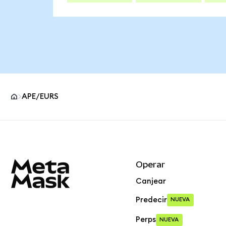
APE/EURS
Pie de página del sitio MetaMask
Operar
Canjear
Predecir
NUEVA
Perps
NUEVA