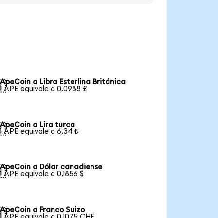
ApeCoin a Libra Esterlina Británica

1 APE equivale a 0,0988 £
ApeCoin a Lira turca

1 APE equivale a 6,34 ₺
ApeCoin a Dólar canadiense

1 APE equivale a 0,1856 $
ApeCoin a Franco Suizo

1 APE equivale a 0,1075 CHF