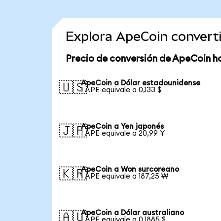
Explora ApeCoin convert
Precio de conversión de ApeCoin h
ApeCoin a Dólar estadounidense
🇺🇸
1 APE equivale a 0,133 $
ApeCoin a Yen japonés
🇯🇵
1 APE equivale a 20,99 ¥
ApeCoin a Won surcoreano
🇰🇷
1 APE equivale a 187,25 ₩
ApeCoin a Dólar australiano
🇦🇺
1 APE equivale a 0,1885 $