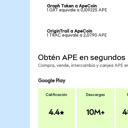
Graph Token a ApeCoin
1 GRT equivale a 0,109225 APE
OriginTrail a ApeCoin
1 TRAC equivale a 2,0790 APE
Obtén APE en segundos
Compra, vende, intercambia y canjea APE en 
Google Play
Calificación
Descargas
4.4
10M+
4