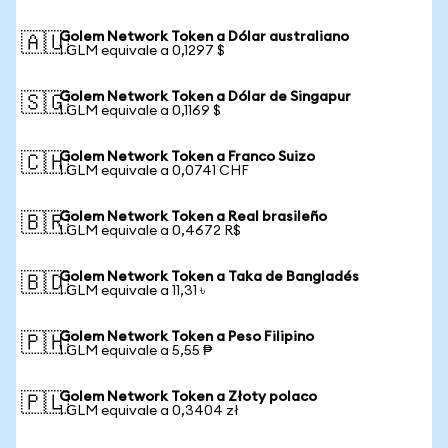
Golem Network Token a Dólar australiano
🇦🇺
1 GLM equivale a 0,1297 $
Golem Network Token a Dólar de Singapur
🇸🇬
1 GLM equivale a 0,1169 $
Golem Network Token a Franco Suizo
🇨🇭
1 GLM equivale a 0,0741 CHF
Golem Network Token a Real brasileño
🇧🇷
1 GLM equivale a 0,4672 R$
Golem Network Token a Taka de Bangladés
🇧🇩
1 GLM equivale a 11,31 ৳
Golem Network Token a Peso Filipino
🇵🇭
1 GLM equivale a 5,55 ₱
Golem Network Token a Złoty polaco
🇵🇱
1 GLM equivale a 0,3404 zł