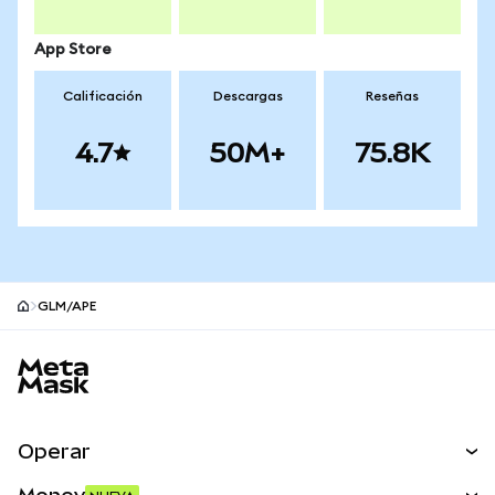
App Store
Calificación
Descargas
Reseñas
4.7
50M+
75.8K
GLM/APE
Pie de página del sitio MetaMask
Operar
Canjear