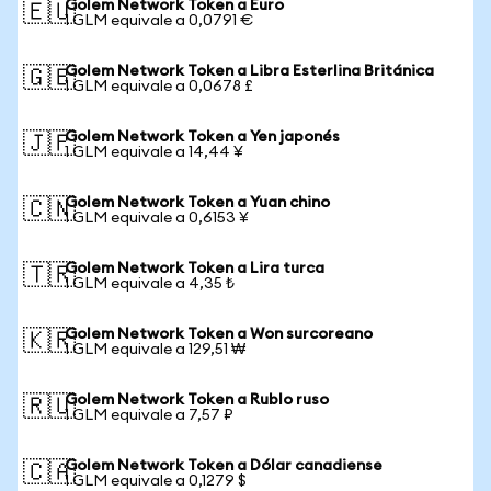
Golem Network Token a Euro
🇪🇺
1 GLM equivale a 0,0791 €
Golem Network Token a Libra Esterlina Británica
🇬🇧
1 GLM equivale a 0,0678 £
Golem Network Token a Yen japonés
🇯🇵
1 GLM equivale a 14,44 ¥
Golem Network Token a Yuan chino
🇨🇳
1 GLM equivale a 0,6153 ¥
Golem Network Token a Lira turca
🇹🇷
1 GLM equivale a 4,35 ₺
Golem Network Token a Won surcoreano
🇰🇷
1 GLM equivale a 129,51 ₩
Golem Network Token a Rublo ruso
🇷🇺
1 GLM equivale a 7,57 ₽
Golem Network Token a Dólar canadiense
🇨🇦
1 GLM equivale a 0,1279 $